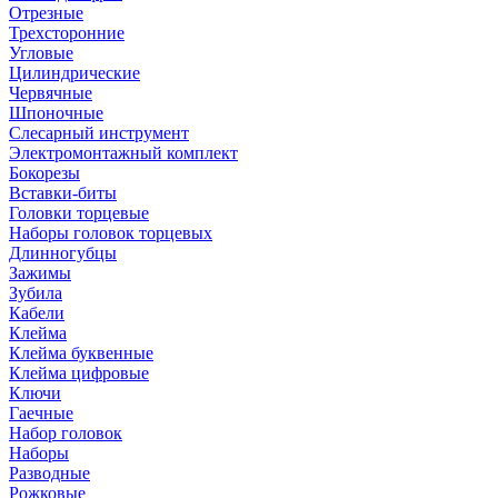
Отрезные
Трехсторонние
Угловые
Цилиндрические
Червячные
Шпоночные
Слесарный инструмент
Электромонтажный комплект
Бокорезы
Вставки-биты
Головки торцевые
Наборы головок торцевых
Длинногубцы
Зажимы
Зубила
Кабели
Клейма
Клейма буквенные
Клейма цифровые
Ключи
Гаечные
Набор головок
Наборы
Разводные
Рожковые