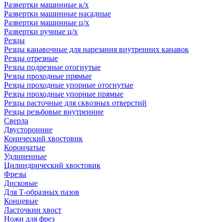
Развертки машинные к/х
Развертки машинные насадные
Развертки машинные ц/х
Развертки ручные ц/х
Резцы
Резцы канавочные для нарезания внутренних канавок
Резцы отрезные
Резцы подрезные отогнутые
Резцы проходные прямые
Резцы проходные упорные отогнутые
Резцы проходные упорные прямые
Резцы расточные для сквозных отверстий
Резцы резьбовые внутренние
Сверла
Двусторонние
Конический хвостовик
Корончатые
Удлиненные
Цилиндрический хвостовик
Фрезы
Дисковые
Для Т-образных пазов
Концевые
Ласточкин хвост
Ножи для фрез