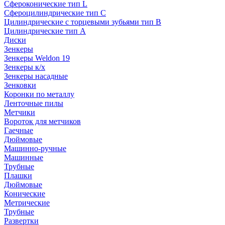
Сфероконические тип L
Сфероцилиндрические тип C
Цилиндрические с торцевыми зубьями тип B
Цилиндрические тип А
Диски
Зенкеры
Зенкеры Weldon 19
Зенкеры к/х
Зенкеры насадные
Зенковки
Коронки по металлу
Ленточные пилы
Метчики
Вороток для метчиков
Гаечные
Дюймовые
Машинно-ручные
Машинные
Трубные
Плашки
Дюймовые
Конические
Метрические
Трубные
Развертки