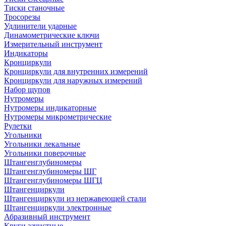
Тиски станочные
Тросорезы
Удлинители ударные
Динамометрические ключи
Измерительный инструмент
Индикаторы
Кронциркули
Кронциркули для внутренних измерений
Кронциркули для наружных измерений
Набор щупов
Нутромеры
Нутромеры индикаторные
Нутромеры микрометрические
Рулетки
Угольники
Угольники лекальные
Угольники поверочные
Штангенглубиномеры
Штангенглубиномеры ШГ
Штангенглубиномеры ШГЦ
Штангенциркули
Штангенциркули из нержавеющей стали
Штангенциркули электронные
Абразивный инструмент
Круги зачистные