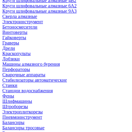
Круги шлифовальные алмазные 4В2
Круги шлифовальные алмазные 6A2
Круги шлифовальные алмазные 9А3
Сверла алмазные
Электроинструмент
Бетоносмесители
Винтоверты
Гайковерты
Граверы
Дрели
Краскопульты
Лобзики
Машины алмазного бурения
Перфораторы
Сварочные аппараты
Стабилизаторы автоматические
Станки
Станции водоснабжения
Фены
Шлифмашины
Штроборезы
Электроплиткорезы
Пневмоинструмент
Балансиры
Балансиры тросовые