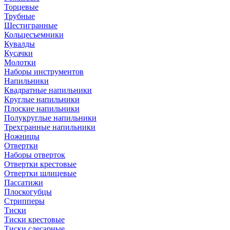
Торцевые
Трубные
Шестигранные
Кольцесъемники
Кувалды
Кусачки
Молотки
Наборы инструментов
Напильники
Квадратные напильники
Круглые напильники
Плоские напильники
Полукруглые напильники
Трехгранные напильники
Ножницы
Отвертки
Наборы отверток
Отвертки крестовые
Отвертки шлицевые
Пассатижи
Плоскогубцы
Стрипперы
Тиски
Тиски крестовые
Тиски слесарные