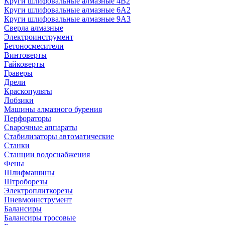
Круги шлифовальные алмазные 4В2
Круги шлифовальные алмазные 6A2
Круги шлифовальные алмазные 9А3
Сверла алмазные
Электроинструмент
Бетоносмесители
Винтоверты
Гайковерты
Граверы
Дрели
Краскопульты
Лобзики
Машины алмазного бурения
Перфораторы
Сварочные аппараты
Стабилизаторы автоматические
Станки
Станции водоснабжения
Фены
Шлифмашины
Штроборезы
Электроплиткорезы
Пневмоинструмент
Балансиры
Балансиры тросовые