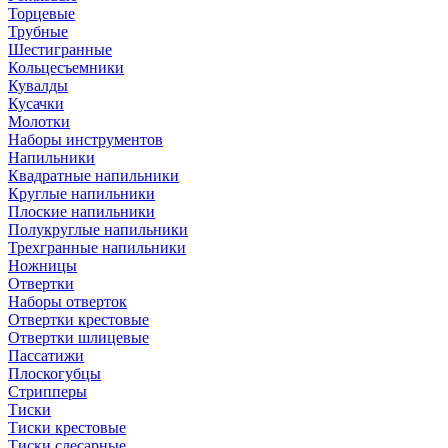
Торцевые
Трубные
Шестигранные
Кольцесъемники
Кувалды
Кусачки
Молотки
Наборы инструментов
Напильники
Квадратные напильники
Круглые напильники
Плоские напильники
Полукруглые напильники
Трехгранные напильники
Ножницы
Отвертки
Наборы отверток
Отвертки крестовые
Отвертки шлицевые
Пассатижи
Плоскогубцы
Стрипперы
Тиски
Тиски крестовые
Тиски слесарные