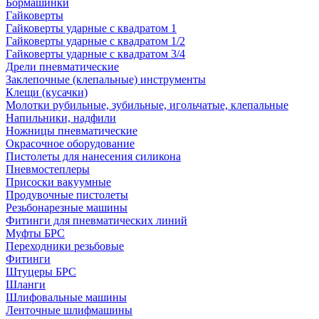
Бормашинки
Гайковерты
Гайковерты ударные с квадратом 1
Гайковерты ударные с квадратом 1/2
Гайковерты ударные с квадратом 3/4
Дрели пневматические
Заклепочные (клепальные) инструменты
Клещи (кусачки)
Молотки рубильные, зубильные, игольчатые, клепальные
Напильники, надфили
Ножницы пневматические
Окрасочное оборудование
Пистолеты для нанесения силикона
Пневмостеплеры
Присоски вакуумные
Продувочные пистолеты
Резьбонарезные машины
Фитинги для пневматических линий
Муфты БРС
Переходники резьбовые
Фитинги
Штуцеры БРС
Шланги
Шлифовальные машины
Ленточные шлифмашины