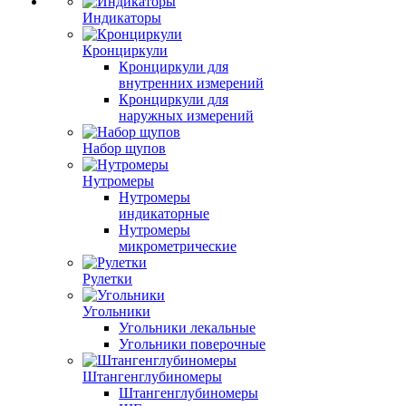
Индикаторы
Кронциркули
Кронциркули для
внутренних измерений
Кронциркули для
наружных измерений
Набор щупов
Нутромеры
Нутромеры
индикаторные
Нутромеры
микрометрические
Рулетки
Угольники
Угольники лекальные
Угольники поверочные
Штангенглубиномеры
Штангенглубиномеры