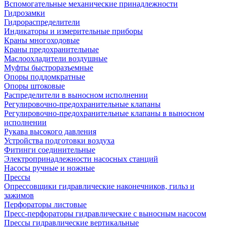
Вспомогательные механические принадлежности
Гидрозамки
Гидрораспределители
Индикаторы и измерительные приборы
Краны многоходовые
Краны предохранительные
Маслоохладители воздушные
Муфты быстроразъемные
Опоры поддомкратные
Опоры штоковые
Распределители в выносном исполнении
Регулировочно-предохранительные клапаны
Регулировочно-предохранительные клапаны в выносном
исполнении
Рукава высокого давления
Устройства подготовки воздуха
Фитинги соединительные
Электропринадлежности насосных станций
Насосы ручные и ножные
Прессы
Опрессовщики гидравлические наконечников, гильз и
зажимов
Перфораторы листовые
Пресс-перфораторы гидравлические с выносным насосом
Прессы гидравлические вертикальные