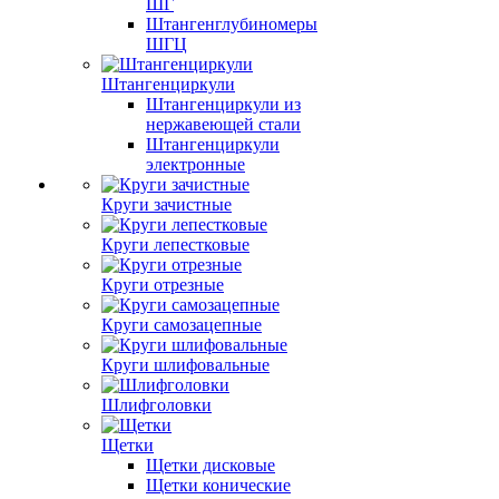
ШГ
Штангенглубиномеры
ШГЦ
Штангенциркули
Штангенциркули из
нержавеющей стали
Штангенциркули
электронные
Круги зачистные
Круги лепестковые
Круги отрезные
Круги самозацепные
Круги шлифовальные
Шлифголовки
Щетки
Щетки дисковые
Щетки конические