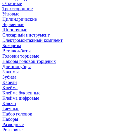
Отрезные
Трехсторонние
Угловые
Цилиндрические
Червячные
Шпоночные
Слесарный инструмент
Электромонтажный комплект
Бокорезы
Вставки-биты
Головки торцевые
Наборы головок торцевых
Длинногубцы
Зажимы
Зубила
Кабели
Клейма
Клейма буквенные
Клейма цифровые
Ключи
Гаечные
Набор головок
Наборы
Разводные
Рожковые