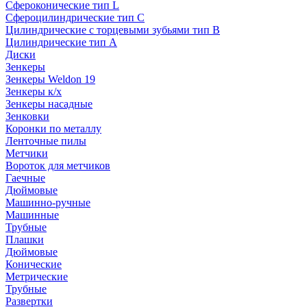
Сфероконические тип L
Сфероцилиндрические тип C
Цилиндрические с торцевыми зубьями тип B
Цилиндрические тип А
Диски
Зенкеры
Зенкеры Weldon 19
Зенкеры к/х
Зенкеры насадные
Зенковки
Коронки по металлу
Ленточные пилы
Метчики
Вороток для метчиков
Гаечные
Дюймовые
Машинно-ручные
Машинные
Трубные
Плашки
Дюймовые
Конические
Метрические
Трубные
Развертки