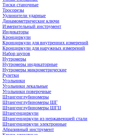
Тиски станочные
Тросорезы
Удлинители ударные
Динамометрические ключи
Измерительный инструмент
Индикаторы
Кронциркули
Кронциркули для внутренних измерений
Кронциркули для наружных измерений
Набор щупов
Нутромеры
Нутромеры индикаторные
Нутромеры микрометрические
Рулетки
Угольники
Угольники лекальные
Угольники поверочные
Штангенглубиномеры
Штангенглубиномеры ШГ
Штангенглубиномеры ШГЦ
Штангенциркули
Штангенциркули из нержавеющей стали
Штангенциркули электронные
Абразивный инструмент
Круги зачистные