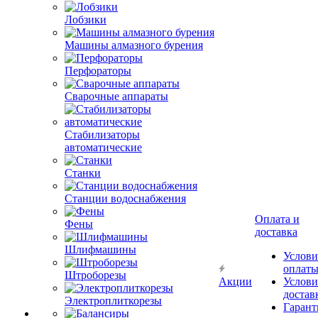
Лобзики
Машины алмазного бурения
Перфораторы
Сварочные аппараты
Стабилизаторы
автоматические
Станки
Станции водоснабжения
Оплата и
Фены
доставка
Шлифмашины
Услови
оплат
Штроборезы
Акции
Услови
достав
Электроплиткорезы
Гарант