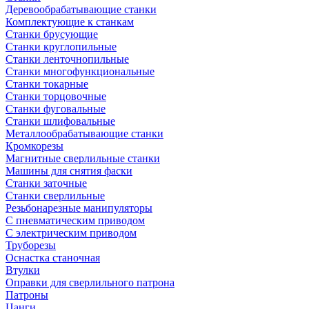
Деревообрабатывающие станки
Комплектующие к станкам
Станки брусующие
Станки круглопильные
Станки ленточнопильные
Станки многофункциональные
Станки токарные
Станки торцовочные
Станки фуговальные
Станки шлифовальные
Металлообрабатывающие станки
Кромкорезы
Магнитные сверлильные станки
Машины для снятия фаски
Станки заточные
Станки сверлильные
Резьбонарезные манипуляторы
С пневматическим приводом
С электрическим приводом
Труборезы
Оснастка станочная
Втулки
Оправки для сверлильного патрона
Патроны
Цанги