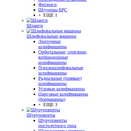
Фитинги
Штуцеры БРС
+ ЕЩЕ 1
Шланги
Шлифовальные машины
Ленточные
шлифмашины
Орбитальные, отрезные,
вибрационные
шлифмашины
Плоскошлифовальные
шлифмашины
Радиальные (прямые)
шлифмашины
Угловые шлифмашины
Цанговые шлифмашины
(бормашины)
+ ЕЩЕ 3
Шуруповерты
Шуруповерты
пистолетного типа
Шуруповерты прямого