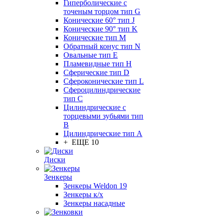
Гиперболические с
точеным торцом тип G
Конические 60° тип J
Конические 90° тип K
Конические тип M
Обратный конус тип N
Овальные тип E
Пламевидные тип H
Сферические тип D
Сфероконические тип L
Сфероцилиндрические
тип C
Цилиндрические с
торцевыми зубьями тип
B
Цилиндрические тип А
+ ЕЩЕ 10
Диски
Зенкеры
Зенкеры Weldon 19
Зенкеры к/х
Зенкеры насадные