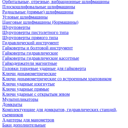
Орбитальные, отрезные, вибрационные шлифмашины
Плоскошлифовальные шлифмашины
Радиальные (прямые) шлифмашины
Угловые шлифмашины
Цанговые шлифмашины (бормашины)
Шуруповерты
Шуруповерты пистолетного типа
Шуруповерты прямого типа
Гидравлический инструмент
Гайковерты и болтовой инструмент
Гайковерты гидравлические
Гайковерты гидравлические кассетные
Гайкодержатели магнитные
Головки торцевые ударные для гайковерта
Ключи динамометрические
Ключи динамометрические со встроенным храповиком
Ключи ударные изогнутые
Ключи ударные прямые
Ключи ударные с открытым зевом
Мультипликаторы
Домкраты
Комплектующие для домкратов, гидравлических станций,
съемников
Адаптеры для манометров
Баки дополнительные