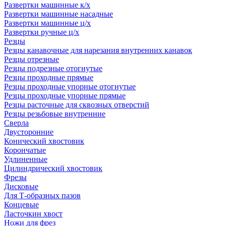
Развертки машинные к/х
Развертки машинные насадные
Развертки машинные ц/х
Развертки ручные ц/х
Резцы
Резцы канавочные для нарезания внутренних канавок
Резцы отрезные
Резцы подрезные отогнутые
Резцы проходные прямые
Резцы проходные упорные отогнутые
Резцы проходные упорные прямые
Резцы расточные для сквозных отверстий
Резцы резьбовые внутренние
Сверла
Двусторонние
Конический хвостовик
Корончатые
Удлиненные
Цилиндрический хвостовик
Фрезы
Дисковые
Для Т-образных пазов
Концевые
Ласточкин хвост
Ножи для фрез