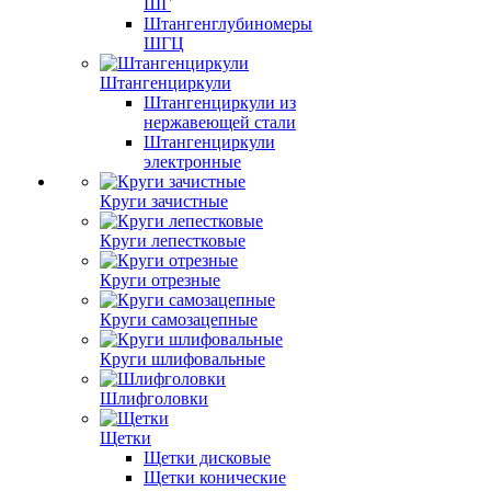
ШГ
Штангенглубиномеры
ШГЦ
Штангенциркули
Штангенциркули из
нержавеющей стали
Штангенциркули
электронные
Круги зачистные
Круги лепестковые
Круги отрезные
Круги самозацепные
Круги шлифовальные
Шлифголовки
Щетки
Щетки дисковые
Щетки конические