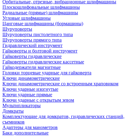
Орбитальные, отрезные, вибрационные шлифмашины
Плоскошлифовальные шлифмашины
Радиальные (прямые) шлифмашины
Угловые шлифмашины
Цанговые шлифмашины (бормашины)
Шуруповерты
Шуруповерты пистолетного типа
Шуруповерты прямого типа
Гидравлический инструмент
Гайковерты и болтовой инструмент
Гайковерты гидравлические
Гайковерты гидравлические кассетные
Гайкодержатели магнитные
Головки торцевые ударные для гайковерта
Ключи динамометрические
Ключи динамометрические со встроенным храповиком
Ключи ударные изогнутые
Ключи ударные прямые
Ключи ударные с открытым зевом
Мультипликаторы
Домкраты
Комплектующие для домкратов, гидравлических станций,
съемников
Адаптеры для манометров
Баки дополнительные