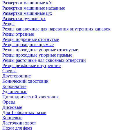
Развертки машинные к/х
Развертки машинные насадные
Развертки машинные ц/х
Развертки ручные ц/х
Резцы
Резцы канавочные для нарезания внутренних канавок
Резцы отрезные
Резцы подрезные отогнутые
Резцы проходные прямые
Резцы проходные упорные отогнутые
Резцы проходные упорные прямые
Резцы расточные для сквозных отверстий
Резцы резьбовые внутренние
Сверла
Двусторонние
Конический хвостовик
Корончатые
Удлиненные
Цилиндрический хвостовик
Фрезы
Дисковые
Для Т-образных пазов
Концевые
Ласточкин хвост
Ножи для фрез