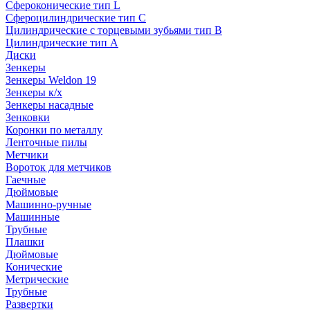
Сфероконические тип L
Сфероцилиндрические тип C
Цилиндрические с торцевыми зубьями тип B
Цилиндрические тип А
Диски
Зенкеры
Зенкеры Weldon 19
Зенкеры к/х
Зенкеры насадные
Зенковки
Коронки по металлу
Ленточные пилы
Метчики
Вороток для метчиков
Гаечные
Дюймовые
Машинно-ручные
Машинные
Трубные
Плашки
Дюймовые
Конические
Метрические
Трубные
Развертки