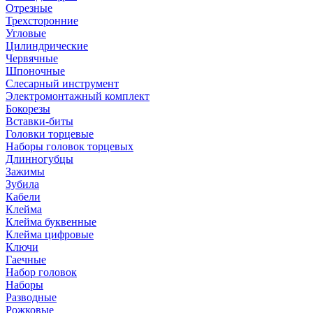
Отрезные
Трехсторонние
Угловые
Цилиндрические
Червячные
Шпоночные
Слесарный инструмент
Электромонтажный комплект
Бокорезы
Вставки-биты
Головки торцевые
Наборы головок торцевых
Длинногубцы
Зажимы
Зубила
Кабели
Клейма
Клейма буквенные
Клейма цифровые
Ключи
Гаечные
Набор головок
Наборы
Разводные
Рожковые