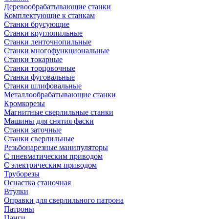
Деревообрабатывающие станки
Комплектующие к станкам
Станки брусующие
Станки круглопильные
Станки ленточнопильные
Станки многофункциональные
Станки токарные
Станки торцовочные
Станки фуговальные
Станки шлифовальные
Металлообрабатывающие станки
Кромкорезы
Магнитные сверлильные станки
Машины для снятия фаски
Станки заточные
Станки сверлильные
Резьбонарезные манипуляторы
С пневматическим приводом
С электрическим приводом
Труборезы
Оснастка станочная
Втулки
Оправки для сверлильного патрона
Патроны
Цанги