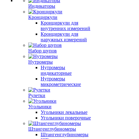
Индикаторы
Кронциркули
Кронциркули для
внутренних измерений
Кронциркули для
наружных измерений
Набор щупов
Нутромеры
Нутромеры
индикаторные
Нутромеры
микрометрические
Рулетки
Угольники
Угольники лекальные
Угольники поверочные
Штангенглубиномеры
Штангенглубиномеры