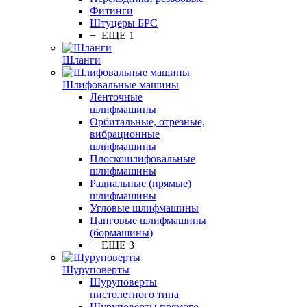
Фитинги
Штуцеры БРС
+ ЕЩЕ 1
Шланги
Шлифовальные машины
Ленточные
шлифмашины
Орбитальные, отрезные,
вибрационные
шлифмашины
Плоскошлифовальные
шлифмашины
Радиальные (прямые)
шлифмашины
Угловые шлифмашины
Цанговые шлифмашины
(бормашины)
+ ЕЩЕ 3
Шуруповерты
Шуруповерты
пистолетного типа
Шуруповерты прямого