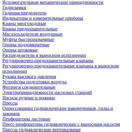
Вспомогательные механические принадлежности
Гидрозамки
Гидрораспределители
Индикаторы и измерительные приборы
Краны многоходовые
Краны предохранительные
Маслоохладители воздушные
Муфты быстроразъемные
Опоры поддомкратные
Опоры штоковые
Распределители в выносном исполнении
Регулировочно-предохранительные клапаны
Регулировочно-предохранительные клапаны в выносном
исполнении
Рукава высокого давления
Устройства подготовки воздуха
Фитинги соединительные
Электропринадлежности насосных станций
Насосы ручные и ножные
Прессы
Опрессовщики гидравлические наконечников, гильз и
зажимов
Перфораторы листовые
Пресс-перфораторы гидравлические с выносным насосом
Прессы гидравлические вертикальные