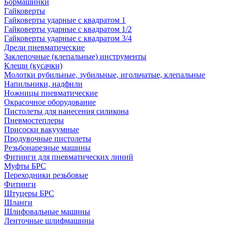
Бормашинки
Гайковерты
Гайковерты ударные с квадратом 1
Гайковерты ударные с квадратом 1/2
Гайковерты ударные с квадратом 3/4
Дрели пневматические
Заклепочные (клепальные) инструменты
Клещи (кусачки)
Молотки рубильные, зубильные, игольчатые, клепальные
Напильники, надфили
Ножницы пневматические
Окрасочное оборудование
Пистолеты для нанесения силикона
Пневмостеплеры
Присоски вакуумные
Продувочные пистолеты
Резьбонарезные машины
Фитинги для пневматических линий
Муфты БРС
Переходники резьбовые
Фитинги
Штуцеры БРС
Шланги
Шлифовальные машины
Ленточные шлифмашины