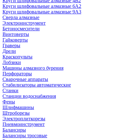
Круги шлифовальные алмазные 4В2
Круги шлифовальные алмазные 6A2
Круги шлифовальные алмазные 9А3
Сверла алмазные
Электроинструмент
Бетоносмесители
Винтоверты
Гайковерты
Граверы
Дрели
Краскопульты
Лобзики
Машины алмазного бурения
Перфораторы
Сварочные аппараты
Стабилизаторы автоматические
Станки
Станции водоснабжения
Фены
Шлифмашины
Штроборезы
Электроплиткорезы
Пневмоинструмент
Балансиры
Балансиры тросовые