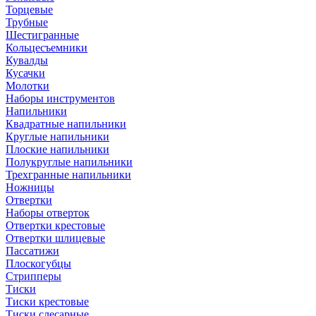
Торцевые
Трубные
Шестигранные
Кольцесъемники
Кувалды
Кусачки
Молотки
Наборы инструментов
Напильники
Квадратные напильники
Круглые напильники
Плоские напильники
Полукруглые напильники
Трехгранные напильники
Ножницы
Отвертки
Наборы отверток
Отвертки крестовые
Отвертки шлицевые
Пассатижи
Плоскогубцы
Стрипперы
Тиски
Тиски крестовые
Тиски слесарные