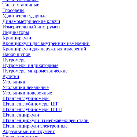
Тиски станочные
Тросорезы
Удлинители ударные
Динамометрические ключи
Измерительный инструмент
Индикаторы
Кронциркули
Кронциркули для внутренних измерений
Кронциркули для наружных измерений
Набор щупов
Нутромеры
Нутромеры индикаторные
Нутромеры микрометрические
Рулетки
Угольники
Угольники лекальные
Угольники поверочные
Штангенглубиномеры
Штангенглубиномеры ШГ
Штангенглубиномеры ШГЦ
Штангенциркули
Штангенциркули из нержавеющей стали
Штангенциркули электронные
Абразивный инструмент
Круги зачистные