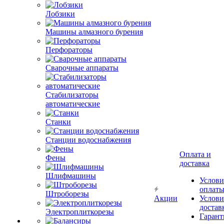
Лобзики
Машины алмазного бурения
Перфораторы
Сварочные аппараты
Стабилизаторы
автоматические
Станки
Станции водоснабжения
Оплата и
Фены
доставка
Шлифмашины
Услови
оплат
Штроборезы
Акции
Услови
достав
Электроплиткорезы
Гарант