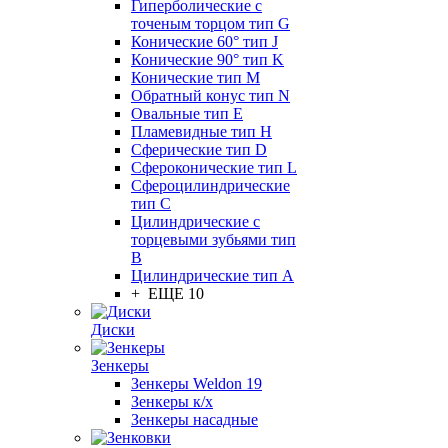
Гиперболические с
точеным торцом тип G
Конические 60° тип J
Конические 90° тип K
Конические тип M
Обратный конус тип N
Овальные тип E
Пламевидные тип H
Сферические тип D
Сфероконические тип L
Сфероцилиндрические
тип C
Цилиндрические с
торцевыми зубьями тип
B
Цилиндрические тип А
+ ЕЩЕ 10
Диски
Зенкеры
Зенкеры Weldon 19
Зенкеры к/х
Зенкеры насадные