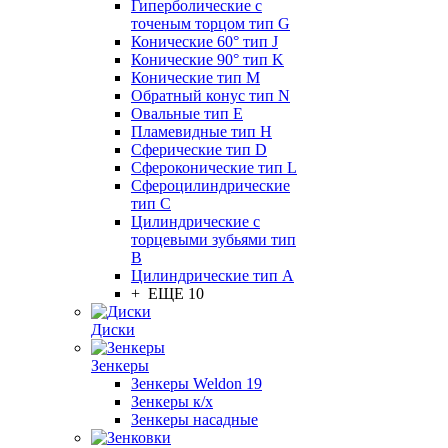
Гиперболические с
точеным торцом тип G
Конические 60° тип J
Конические 90° тип K
Конические тип M
Обратный конус тип N
Овальные тип E
Пламевидные тип H
Сферические тип D
Сфероконические тип L
Сфероцилиндрические
тип C
Цилиндрические с
торцевыми зубьями тип
B
Цилиндрические тип А
+ ЕЩЕ 10
Диски
Зенкеры
Зенкеры Weldon 19
Зенкеры к/х
Зенкеры насадные