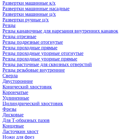
Развертки машинные к/х
Развертки машинные насадные
Развертки машинные ц/х
Развертки ручные ц/х
Резцы
Резцы канавочные для нарезания внутренних канавок
Резцы отрезные
Резцы подрезные отогнутые
Резцы проходные прямые
Резцы проходные упорные отогнутые
Резцы проходные упорные прямые
Резцы расточные для сквозных отверстий
Резцы резьбовые внутренние
Сверла
Двусторонние
Конический хвостовик
Корончатые
Удлиненные
Цилиндрический хвостовик
Фрезы
Дисковые
Для Т-образных пазов
Концевые
Ласточкин хвост
Ножи для фрез