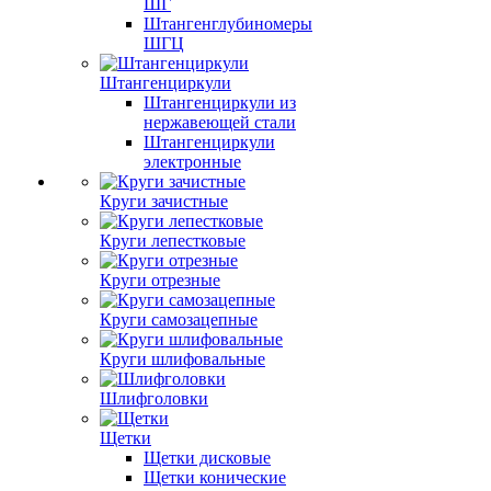
ШГ
Штангенглубиномеры
ШГЦ
Штангенциркули
Штангенциркули из
нержавеющей стали
Штангенциркули
электронные
Круги зачистные
Круги лепестковые
Круги отрезные
Круги самозацепные
Круги шлифовальные
Шлифголовки
Щетки
Щетки дисковые
Щетки конические