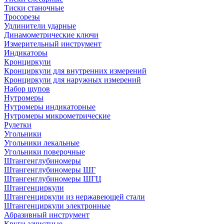
Тиски станочные
Тросорезы
Удлинители ударные
Динамометрические ключи
Измерительный инструмент
Индикаторы
Кронциркули
Кронциркули для внутренних измерений
Кронциркули для наружных измерений
Набор щупов
Нутромеры
Нутромеры индикаторные
Нутромеры микрометрические
Рулетки
Угольники
Угольники лекальные
Угольники поверочные
Штангенглубиномеры
Штангенглубиномеры ШГ
Штангенглубиномеры ШГЦ
Штангенциркули
Штангенциркули из нержавеющей стали
Штангенциркули электронные
Абразивный инструмент
Круги зачистные