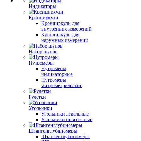
Индикаторы
Кронциркули
Кронциркули для
внутренних измерений
Кронциркули для
наружных измерений
Набор щупов
Нутромеры
Нутромеры
индикаторные
Нутромеры
микрометрические
Рулетки
Угольники
Угольники лекальные
Угольники поверочные
Штангенглубиномеры
Штангенглубиномеры