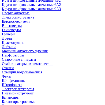
Круги шлифовальные алмазные 4В2
Круги шлифовальные алмазные 6A2
Круги шлифовальные алмазные 9А3
Сверла алмазные
Электроинструмент
Бетоносмесители
Винтоверты
Гайковерты
Граверы
Дрели
Краскопульты
Лобзики
Машины алмазного бурения
Перфораторы
Сварочные аппараты
Стабилизаторы автоматические
Станки
Станции водоснабжения
Фены
Шлифмашины
Штроборезы
Электроплиткорезы
Пневмоинструмент
Балансиры
Балансиры тросовые