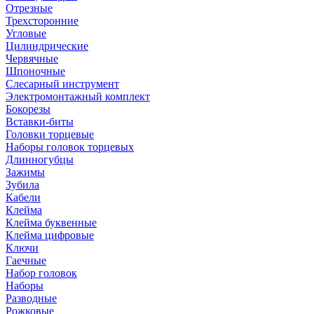
Отрезные
Трехсторонние
Угловые
Цилиндрические
Червячные
Шпоночные
Слесарный инструмент
Электромонтажный комплект
Бокорезы
Вставки-биты
Головки торцевые
Наборы головок торцевых
Длинногубцы
Зажимы
Зубила
Кабели
Клейма
Клейма буквенные
Клейма цифровые
Ключи
Гаечные
Набор головок
Наборы
Разводные
Рожковые