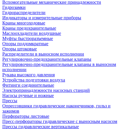
Вспомогательные механические принадлежности
Гидрозамки
Гидрораспределители
Индикаторы и измерительные приборы
Краны многоходовые
Краны предохранительные
Маслоохладители воздушные
Муфты быстроразъемные
Опоры поддомкратные
Опоры штоковые
Распределители в выносном исполнении
Регулировочно-предохранительные клапаны
Регулировочно-предохранительные клапаны в выносном
исполнении
Рукава высокого давления
Устройства подготовки воздуха
Фитинги соединительные
Электропринадлежности насосных станций
Насосы ручные и ножные
Прессы
Опрессовщики гидравлические наконечников, гильз и
зажимов
Перфораторы листовые
Пресс-перфораторы гидравлические с выносным насосом
Прессы гидравлические вертикальные