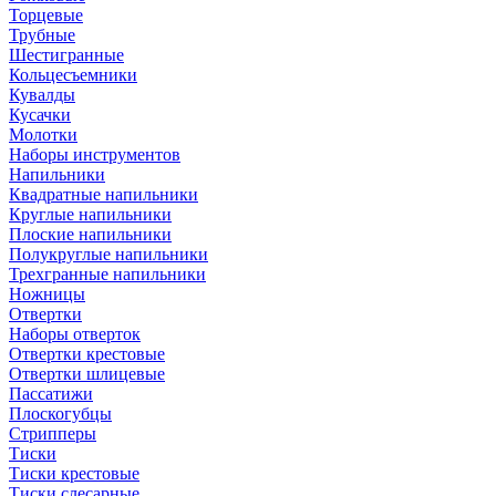
Торцевые
Трубные
Шестигранные
Кольцесъемники
Кувалды
Кусачки
Молотки
Наборы инструментов
Напильники
Квадратные напильники
Круглые напильники
Плоские напильники
Полукруглые напильники
Трехгранные напильники
Ножницы
Отвертки
Наборы отверток
Отвертки крестовые
Отвертки шлицевые
Пассатижи
Плоскогубцы
Стрипперы
Тиски
Тиски крестовые
Тиски слесарные