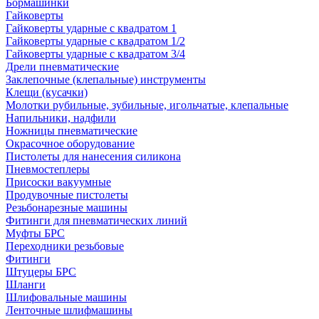
Бормашинки
Гайковерты
Гайковерты ударные с квадратом 1
Гайковерты ударные с квадратом 1/2
Гайковерты ударные с квадратом 3/4
Дрели пневматические
Заклепочные (клепальные) инструменты
Клещи (кусачки)
Молотки рубильные, зубильные, игольчатые, клепальные
Напильники, надфили
Ножницы пневматические
Окрасочное оборудование
Пистолеты для нанесения силикона
Пневмостеплеры
Присоски вакуумные
Продувочные пистолеты
Резьбонарезные машины
Фитинги для пневматических линий
Муфты БРС
Переходники резьбовые
Фитинги
Штуцеры БРС
Шланги
Шлифовальные машины
Ленточные шлифмашины