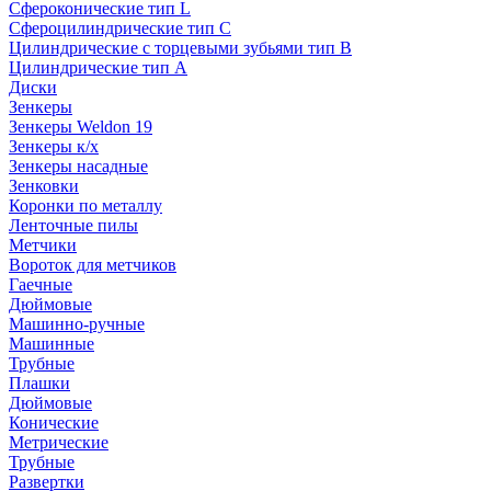
Сфероконические тип L
Сфероцилиндрические тип C
Цилиндрические с торцевыми зубьями тип B
Цилиндрические тип А
Диски
Зенкеры
Зенкеры Weldon 19
Зенкеры к/х
Зенкеры насадные
Зенковки
Коронки по металлу
Ленточные пилы
Метчики
Вороток для метчиков
Гаечные
Дюймовые
Машинно-ручные
Машинные
Трубные
Плашки
Дюймовые
Конические
Метрические
Трубные
Развертки