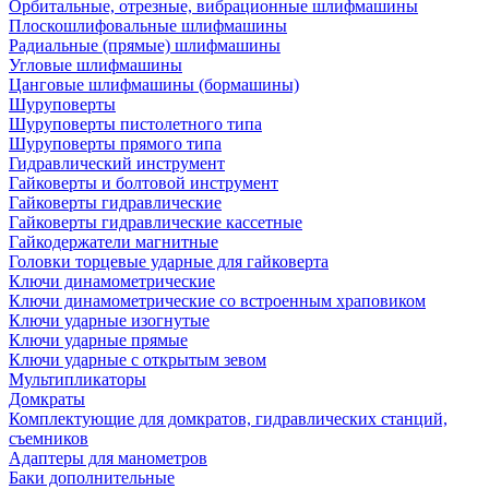
Орбитальные, отрезные, вибрационные шлифмашины
Плоскошлифовальные шлифмашины
Радиальные (прямые) шлифмашины
Угловые шлифмашины
Цанговые шлифмашины (бормашины)
Шуруповерты
Шуруповерты пистолетного типа
Шуруповерты прямого типа
Гидравлический инструмент
Гайковерты и болтовой инструмент
Гайковерты гидравлические
Гайковерты гидравлические кассетные
Гайкодержатели магнитные
Головки торцевые ударные для гайковерта
Ключи динамометрические
Ключи динамометрические со встроенным храповиком
Ключи ударные изогнутые
Ключи ударные прямые
Ключи ударные с открытым зевом
Мультипликаторы
Домкраты
Комплектующие для домкратов, гидравлических станций,
съемников
Адаптеры для манометров
Баки дополнительные