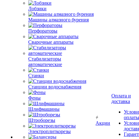
Лобзики
Машины алмазного бурения
Перфораторы
Сварочные аппараты
Стабилизаторы
автоматические
Станки
Станции водоснабжения
Оплата и
Фены
доставка
Шлифмашины
Услови
оплат
Штроборезы
Акции
Услови
достав
Электроплиткорезы
Гарант