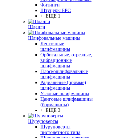
Фитинги
Штуцеры БРС
+ ЕЩЕ 1
Шланги
Шлифовальные машины
Ленточные
шлифмашины
Орбитальные, отрезные,
вибрационные
шлифмашины
Плоскошлифовальные
шлифмашины
Радиальные (прямые)
шлифмашины
Угловые шлифмашины
Цанговые шлифмашины
(бормашины)
+ ЕЩЕ 3
Шуруповерты
Шуруповерты
пистолетного типа
Шуруповерты прямого