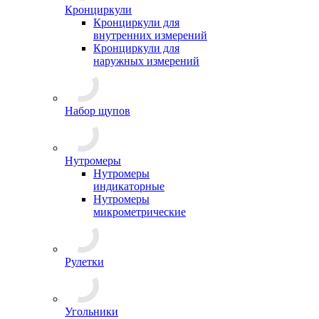
Кронциркули
Кронциркули для
внутренних измерений
Кронциркули для
наружных измерений
Набор щупов
Нутромеры
Нутромеры
индикаторные
Нутромеры
микрометрические
Рулетки
Угольники