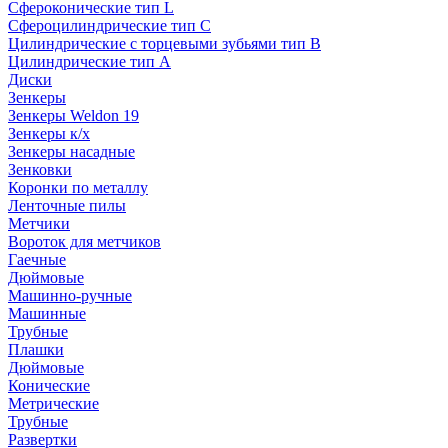
Сфероконические тип L
Сфероцилиндрические тип C
Цилиндрические с торцевыми зубьями тип B
Цилиндрические тип А
Диски
Зенкеры
Зенкеры Weldon 19
Зенкеры к/х
Зенкеры насадные
Зенковки
Коронки по металлу
Ленточные пилы
Метчики
Вороток для метчиков
Гаечные
Дюймовые
Машинно-ручные
Машинные
Трубные
Плашки
Дюймовые
Конические
Метрические
Трубные
Развертки