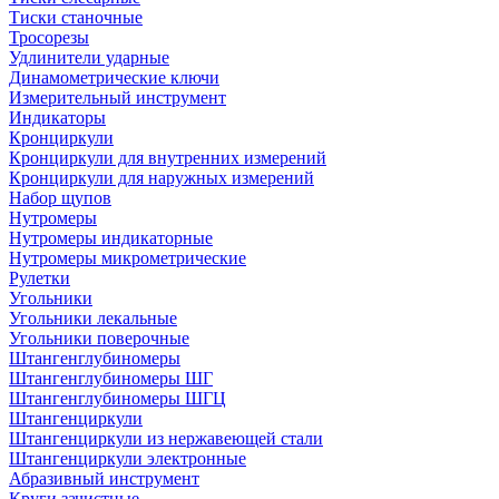
Тиски станочные
Тросорезы
Удлинители ударные
Динамометрические ключи
Измерительный инструмент
Индикаторы
Кронциркули
Кронциркули для внутренних измерений
Кронциркули для наружных измерений
Набор щупов
Нутромеры
Нутромеры индикаторные
Нутромеры микрометрические
Рулетки
Угольники
Угольники лекальные
Угольники поверочные
Штангенглубиномеры
Штангенглубиномеры ШГ
Штангенглубиномеры ШГЦ
Штангенциркули
Штангенциркули из нержавеющей стали
Штангенциркули электронные
Абразивный инструмент
Круги зачистные