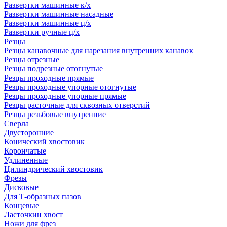
Развертки машинные к/х
Развертки машинные насадные
Развертки машинные ц/х
Развертки ручные ц/х
Резцы
Резцы канавочные для нарезания внутренних канавок
Резцы отрезные
Резцы подрезные отогнутые
Резцы проходные прямые
Резцы проходные упорные отогнутые
Резцы проходные упорные прямые
Резцы расточные для сквозных отверстий
Резцы резьбовые внутренние
Сверла
Двусторонние
Конический хвостовик
Корончатые
Удлиненные
Цилиндрический хвостовик
Фрезы
Дисковые
Для Т-образных пазов
Концевые
Ласточкин хвост
Ножи для фрез