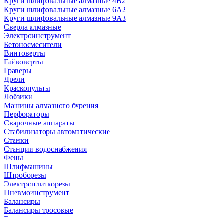
Круги шлифовальные алмазные 4В2
Круги шлифовальные алмазные 6A2
Круги шлифовальные алмазные 9А3
Сверла алмазные
Электроинструмент
Бетоносмесители
Винтоверты
Гайковерты
Граверы
Дрели
Краскопульты
Лобзики
Машины алмазного бурения
Перфораторы
Сварочные аппараты
Стабилизаторы автоматические
Станки
Станции водоснабжения
Фены
Шлифмашины
Штроборезы
Электроплиткорезы
Пневмоинструмент
Балансиры
Балансиры тросовые