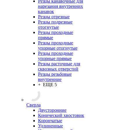
Резцы канавочные для
нарезания внутренних
канавок
Резцы отрезные
Резцы подрезные
отогнутые
Резцы проходные
прямые
Резцы проходные
упорные отогнутые
Резцы проходные
упорные прямые
Резцы расточные для
сквозных отверстий
Резцы резьбовые
внутренние
+ ЕЩЕ 5
Сверла
Двусторонние
Конический хвостовик
Корончатые
Удлиненные