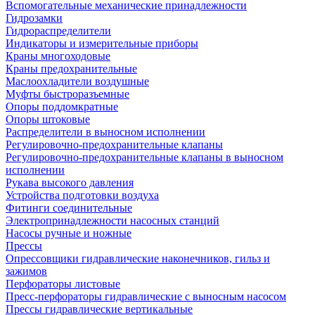
Вспомогательные механические принадлежности
Гидрозамки
Гидрораспределители
Индикаторы и измерительные приборы
Краны многоходовые
Краны предохранительные
Маслоохладители воздушные
Муфты быстроразъемные
Опоры поддомкратные
Опоры штоковые
Распределители в выносном исполнении
Регулировочно-предохранительные клапаны
Регулировочно-предохранительные клапаны в выносном
исполнении
Рукава высокого давления
Устройства подготовки воздуха
Фитинги соединительные
Электропринадлежности насосных станций
Насосы ручные и ножные
Прессы
Опрессовщики гидравлические наконечников, гильз и
зажимов
Перфораторы листовые
Пресс-перфораторы гидравлические с выносным насосом
Прессы гидравлические вертикальные