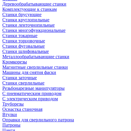
Деревообрабатывающие станки
Комплектующие к станкам
Станки брусующие
Станки круглопильные
Станки ленточнопильные
Станки многофункциональные
Станки токарные
Станки торцовочные
Станки фуговальные
Станки шлифовальные
Металлообрабатывающие станки
Кромкорезы
Магнитные сверлильные станки
Машины для снятия фаски
Станки заточные
Станки сверлильные
Резьбонарезные манипуляторы
С пневматическим приводом
С электрическим приводом
Труборезы
Оснастка станочная
Втулки
Оправки для сверлильного патрона
Патроны
Цанги