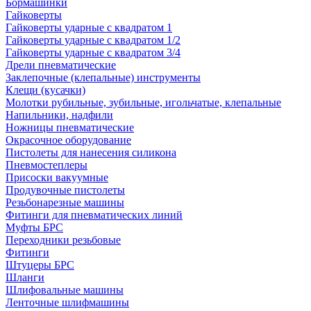
Бормашинки
Гайковерты
Гайковерты ударные с квадратом 1
Гайковерты ударные с квадратом 1/2
Гайковерты ударные с квадратом 3/4
Дрели пневматические
Заклепочные (клепальные) инструменты
Клещи (кусачки)
Молотки рубильные, зубильные, игольчатые, клепальные
Напильники, надфили
Ножницы пневматические
Окрасочное оборудование
Пистолеты для нанесения силикона
Пневмостеплеры
Присоски вакуумные
Продувочные пистолеты
Резьбонарезные машины
Фитинги для пневматических линий
Муфты БРС
Переходники резьбовые
Фитинги
Штуцеры БРС
Шланги
Шлифовальные машины
Ленточные шлифмашины