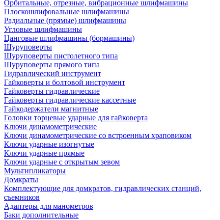
Орбитальные, отрезные, вибрационные шлифмашины
Плоскошлифовальные шлифмашины
Радиальные (прямые) шлифмашины
Угловые шлифмашины
Цанговые шлифмашины (бормашины)
Шуруповерты
Шуруповерты пистолетного типа
Шуруповерты прямого типа
Гидравлический инструмент
Гайковерты и болтовой инструмент
Гайковерты гидравлические
Гайковерты гидравлические кассетные
Гайкодержатели магнитные
Головки торцевые ударные для гайковерта
Ключи динамометрические
Ключи динамометрические со встроенным храповиком
Ключи ударные изогнутые
Ключи ударные прямые
Ключи ударные с открытым зевом
Мультипликаторы
Домкраты
Комплектующие для домкратов, гидравлических станций,
съемников
Адаптеры для манометров
Баки дополнительные