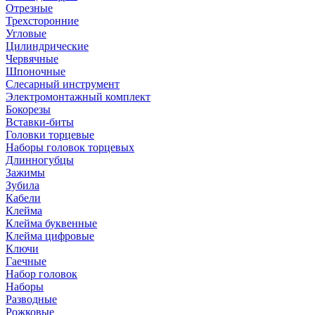
Отрезные
Трехсторонние
Угловые
Цилиндрические
Червячные
Шпоночные
Слесарный инструмент
Электромонтажный комплект
Бокорезы
Вставки-биты
Головки торцевые
Наборы головок торцевых
Длинногубцы
Зажимы
Зубила
Кабели
Клейма
Клейма буквенные
Клейма цифровые
Ключи
Гаечные
Набор головок
Наборы
Разводные
Рожковые