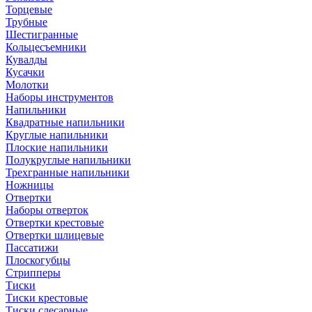
Торцевые
Трубные
Шестигранные
Кольцесъемники
Кувалды
Кусачки
Молотки
Наборы инструментов
Напильники
Квадратные напильники
Круглые напильники
Плоские напильники
Полукруглые напильники
Трехгранные напильники
Ножницы
Отвертки
Наборы отверток
Отвертки крестовые
Отвертки шлицевые
Пассатижи
Плоскогубцы
Стрипперы
Тиски
Тиски крестовые
Тиски слесарные