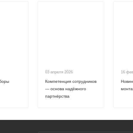
03 апреля 2026
16 фе
боры
Компетенция сотрудников
Новин
— основа надёжного
монта
партнёрства