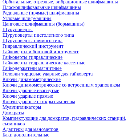
Орбитальные, отрезные, вибрационные шлифмашины
Плоскошлифовальные шлифмашины
Радиальные (прямые) шлифмашины
Угловые шлифмашины
Цанговые шлифмашины (бормашины)
Шуруповерты
Шуруповерты пистолетного типа
Шуруповерты прямого типа
Гидравлический инструмент
Гайковерты и болтовой инструмент
Гайковерты гидравлические
Гайковерты гидравлические кассетные
Гайкодержатели магнитные
Головки торцевые ударные для гайковерта
Ключи динамометрические
Ключи динамометрические со встроенным храповиком
Ключи ударные изогнутые
Ключи ударные прямые
Ключи ударные с открытым зевом
Мультипликаторы
Домкраты
Комплектующие для домкратов, гидравлических станций,
съемников
Адаптеры для манометров
Баки дополнительные