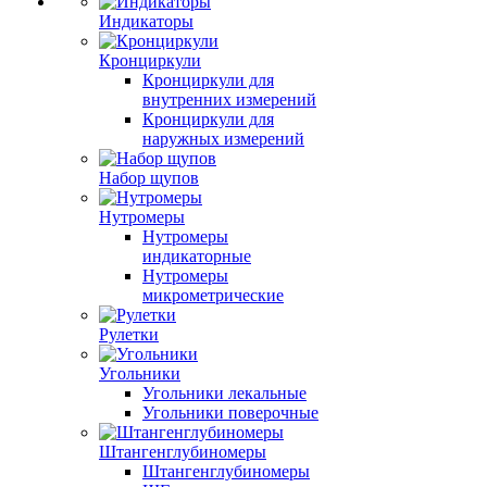
Индикаторы
Кронциркули
Кронциркули для
внутренних измерений
Кронциркули для
наружных измерений
Набор щупов
Нутромеры
Нутромеры
индикаторные
Нутромеры
микрометрические
Рулетки
Угольники
Угольники лекальные
Угольники поверочные
Штангенглубиномеры
Штангенглубиномеры