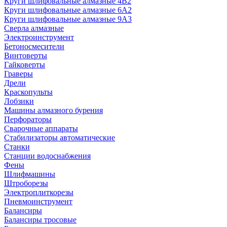
Круги шлифовальные алмазные 4В2
Круги шлифовальные алмазные 6A2
Круги шлифовальные алмазные 9А3
Сверла алмазные
Электроинструмент
Бетоносмесители
Винтоверты
Гайковерты
Граверы
Дрели
Краскопульты
Лобзики
Машины алмазного бурения
Перфораторы
Сварочные аппараты
Стабилизаторы автоматические
Станки
Станции водоснабжения
Фены
Шлифмашины
Штроборезы
Электроплиткорезы
Пневмоинструмент
Балансиры
Балансиры тросовые