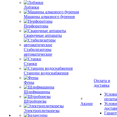
Лобзики
Машины алмазного бурения
Перфораторы
Сварочные аппараты
Стабилизаторы
автоматические
Станки
Станции водоснабжения
Оплата и
Фены
доставка
Шлифмашины
Услови
оплат
Штроборезы
Акции
Услови
достав
Электроплиткорезы
Гарант