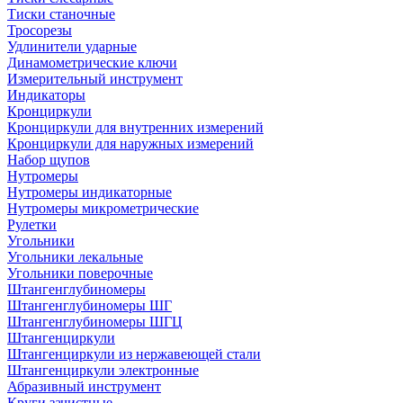
Тиски станочные
Тросорезы
Удлинители ударные
Динамометрические ключи
Измерительный инструмент
Индикаторы
Кронциркули
Кронциркули для внутренних измерений
Кронциркули для наружных измерений
Набор щупов
Нутромеры
Нутромеры индикаторные
Нутромеры микрометрические
Рулетки
Угольники
Угольники лекальные
Угольники поверочные
Штангенглубиномеры
Штангенглубиномеры ШГ
Штангенглубиномеры ШГЦ
Штангенциркули
Штангенциркули из нержавеющей стали
Штангенциркули электронные
Абразивный инструмент
Круги зачистные