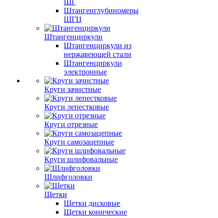
ШГ
Штангенглубиномеры
ШГЦ
Штангенциркули
Штангенциркули из
нержавеющей стали
Штангенциркули
электронные
Круги зачистные
Круги лепестковые
Круги отрезные
Круги самозацепные
Круги шлифовальные
Шлифголовки
Щетки
Щетки дисковые
Щетки конические