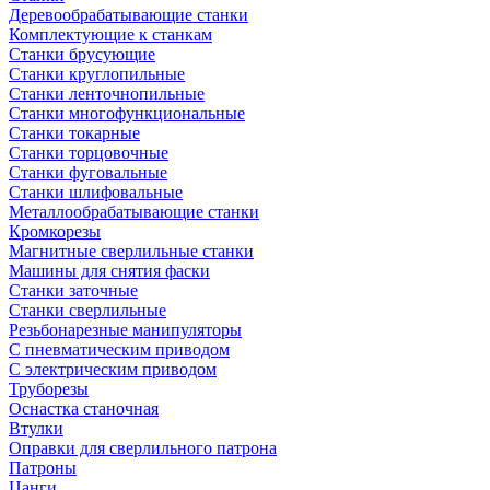
Деревообрабатывающие станки
Комплектующие к станкам
Станки брусующие
Станки круглопильные
Станки ленточнопильные
Станки многофункциональные
Станки токарные
Станки торцовочные
Станки фуговальные
Станки шлифовальные
Металлообрабатывающие станки
Кромкорезы
Магнитные сверлильные станки
Машины для снятия фаски
Станки заточные
Станки сверлильные
Резьбонарезные манипуляторы
С пневматическим приводом
С электрическим приводом
Труборезы
Оснастка станочная
Втулки
Оправки для сверлильного патрона
Патроны
Цанги