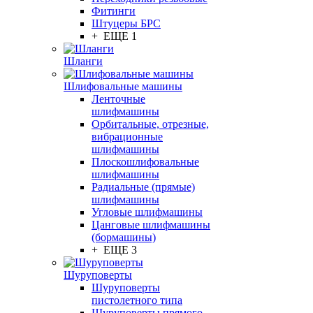
Фитинги
Штуцеры БРС
+ ЕЩЕ 1
Шланги
Шлифовальные машины
Ленточные
шлифмашины
Орбитальные, отрезные,
вибрационные
шлифмашины
Плоскошлифовальные
шлифмашины
Радиальные (прямые)
шлифмашины
Угловые шлифмашины
Цанговые шлифмашины
(бормашины)
+ ЕЩЕ 3
Шуруповерты
Шуруповерты
пистолетного типа
Шуруповерты прямого