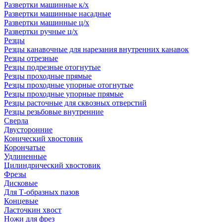
Развертки машинные к/х
Развертки машинные насадные
Развертки машинные ц/х
Развертки ручные ц/х
Резцы
Резцы канавочные для нарезания внутренних канавок
Резцы отрезные
Резцы подрезные отогнутые
Резцы проходные прямые
Резцы проходные упорные отогнутые
Резцы проходные упорные прямые
Резцы расточные для сквозных отверстий
Резцы резьбовые внутренние
Сверла
Двусторонние
Конический хвостовик
Корончатые
Удлиненные
Цилиндрический хвостовик
Фрезы
Дисковые
Для Т-образных пазов
Концевые
Ласточкин хвост
Ножи для фрез