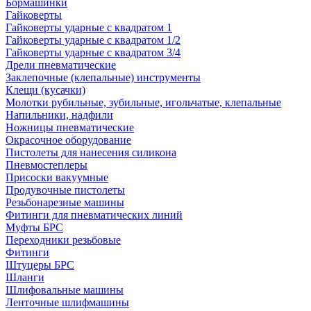
Бормашинки
Гайковерты
Гайковерты ударные с квадратом 1
Гайковерты ударные с квадратом 1/2
Гайковерты ударные с квадратом 3/4
Дрели пневматические
Заклепочные (клепальные) инструменты
Клещи (кусачки)
Молотки рубильные, зубильные, игольчатые, клепальные
Напильники, надфили
Ножницы пневматические
Окрасочное оборудование
Пистолеты для нанесения силикона
Пневмостеплеры
Присоски вакуумные
Продувочные пистолеты
Резьбонарезные машины
Фитинги для пневматических линий
Муфты БРС
Переходники резьбовые
Фитинги
Штуцеры БРС
Шланги
Шлифовальные машины
Ленточные шлифмашины