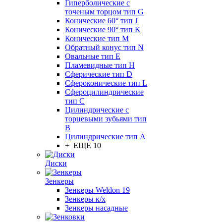
Гиперболические с
точеным торцом тип G
Конические 60° тип J
Конические 90° тип K
Конические тип M
Обратный конус тип N
Овальные тип E
Пламевидные тип H
Сферические тип D
Сфероконические тип L
Сфероцилиндрические
тип C
Цилиндрические с
торцевыми зубьями тип
B
Цилиндрические тип А
+ ЕЩЕ 10
Диски
Зенкеры
Зенкеры Weldon 19
Зенкеры к/х
Зенкеры насадные