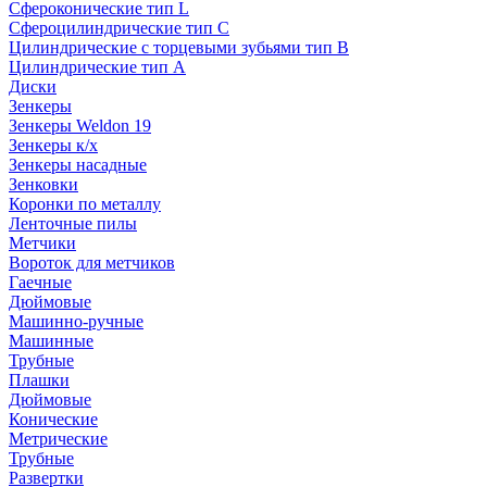
Сфероконические тип L
Сфероцилиндрические тип C
Цилиндрические с торцевыми зубьями тип B
Цилиндрические тип А
Диски
Зенкеры
Зенкеры Weldon 19
Зенкеры к/х
Зенкеры насадные
Зенковки
Коронки по металлу
Ленточные пилы
Метчики
Вороток для метчиков
Гаечные
Дюймовые
Машинно-ручные
Машинные
Трубные
Плашки
Дюймовые
Конические
Метрические
Трубные
Развертки