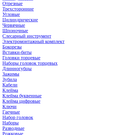
Отрезные
Трехсторонние
Угловые
Цилиндрические
Червячные
Шпоночные
Слесарный инструмент
Электромонтажный комплект
Бокорезы
Вставки-биты
Головки торцевые
Наборы головок торцевых
Длинногубцы
Зажимы
Зубила
Кабели
Клейма
Клейма буквенные
Клейма цифровые
Ключи
Гаечные
Набор головок
Наборы
Разводные
Рожковые