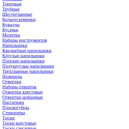
Торцевые
Трубные
Шестигранные
Кольцесъемники
Кувалды
Кусачки
Молотки
Наборы инструментов
Напильники
Квадратные напильники
Круглые напильники
Плоские напильники
Полукруглые напильники
Трехгранные напильники
Ножницы
Отвертки
Наборы отверток
Отвертки крестовые
Отвертки шлицевые
Пассатижи
Плоскогубцы
Стрипперы
Тиски
Тиски крестовые
Тиски слесарные