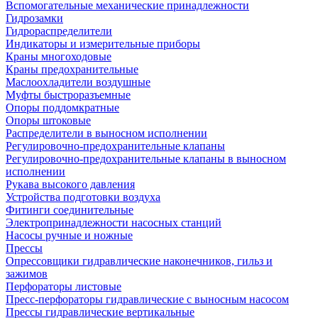
Вспомогательные механические принадлежности
Гидрозамки
Гидрораспределители
Индикаторы и измерительные приборы
Краны многоходовые
Краны предохранительные
Маслоохладители воздушные
Муфты быстроразъемные
Опоры поддомкратные
Опоры штоковые
Распределители в выносном исполнении
Регулировочно-предохранительные клапаны
Регулировочно-предохранительные клапаны в выносном
исполнении
Рукава высокого давления
Устройства подготовки воздуха
Фитинги соединительные
Электропринадлежности насосных станций
Насосы ручные и ножные
Прессы
Опрессовщики гидравлические наконечников, гильз и
зажимов
Перфораторы листовые
Пресс-перфораторы гидравлические с выносным насосом
Прессы гидравлические вертикальные