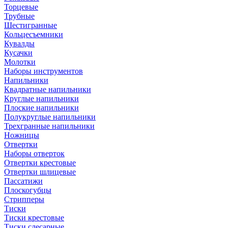
Торцевые
Трубные
Шестигранные
Кольцесъемники
Кувалды
Кусачки
Молотки
Наборы инструментов
Напильники
Квадратные напильники
Круглые напильники
Плоские напильники
Полукруглые напильники
Трехгранные напильники
Ножницы
Отвертки
Наборы отверток
Отвертки крестовые
Отвертки шлицевые
Пассатижи
Плоскогубцы
Стрипперы
Тиски
Тиски крестовые
Тиски слесарные