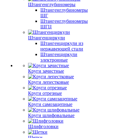
Штангенглубиномеры
Штангенглубиномеры
ШГ
Штангенглубиномеры
ШГЦ
Штангенциркули
Штангенциркули из
нержавеющей стали
Штангенциркули
электронные
Круги зачистные
Круги лепестковые
Круги отрезные
Круги самозацепные
Круги шлифовальные
Шлифголовки
Щетки