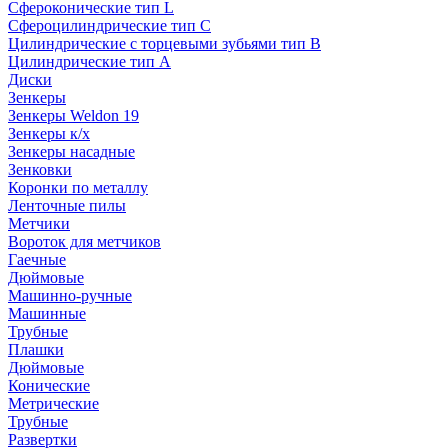
Сфероконические тип L
Сфероцилиндрические тип C
Цилиндрические с торцевыми зубьями тип B
Цилиндрические тип А
Диски
Зенкеры
Зенкеры Weldon 19
Зенкеры к/х
Зенкеры насадные
Зенковки
Коронки по металлу
Ленточные пилы
Метчики
Вороток для метчиков
Гаечные
Дюймовые
Машинно-ручные
Машинные
Трубные
Плашки
Дюймовые
Конические
Метрические
Трубные
Развертки