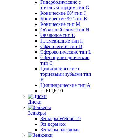
Гиперболические с
точеным торцом тип G
Конические 60° тип J
Конические 90° тип K
Конические тип M
Обратный конус тип N
Овальные тип E
Пламевидные тип H
Сферические тип D
Сфероконические тип L
Сфероцилиндрические
тип C
Цилиндрические с
торцевыми зубьями тип
B
Цилиндрические тип А
+ ЕЩЕ 10
Диски
Зенкеры
Зенкеры Weldon 19
Зенкеры к/х
Зенкеры насадные