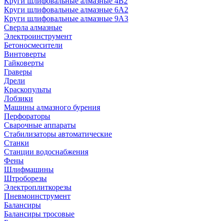
Круги шлифовальные алмазные 4В2
Круги шлифовальные алмазные 6A2
Круги шлифовальные алмазные 9А3
Сверла алмазные
Электроинструмент
Бетоносмесители
Винтоверты
Гайковерты
Граверы
Дрели
Краскопульты
Лобзики
Машины алмазного бурения
Перфораторы
Сварочные аппараты
Стабилизаторы автоматические
Станки
Станции водоснабжения
Фены
Шлифмашины
Штроборезы
Электроплиткорезы
Пневмоинструмент
Балансиры
Балансиры тросовые