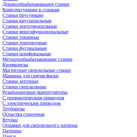
Деревообрабатывающие станки
Комплектующие к станкам
Станки брусующие
Станки круглопильные
Станки ленточнопильные
Станки многофункциональные
Станки токарные
Станки торцовочные
Станки фуговальные
Станки шлифовальные
Металлообрабатывающие станки
Кромкорезы
Магнитные сверлильные станки
Машины для снятия фаски
Станки заточные
Станки сверлильные
Резьбонарезные манипуляторы
С пневматическим приводом
С электрическим приводом
Труборезы
Оснастка станочная
Втулки
Оправки для сверлильного патрона
Патроны
Цанги