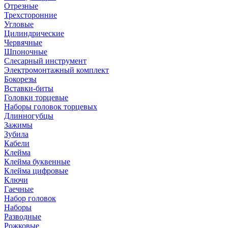
Отрезные
Трехсторонние
Угловые
Цилиндрические
Червячные
Шпоночные
Слесарный инструмент
Электромонтажный комплект
Бокорезы
Вставки-биты
Головки торцевые
Наборы головок торцевых
Длинногубцы
Зажимы
Зубила
Кабели
Клейма
Клейма буквенные
Клейма цифровые
Ключи
Гаечные
Набор головок
Наборы
Разводные
Рожковые