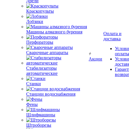
Дрели
Краскопульты
Лобзики
Оплата и
доставка
Машины алмазного бурения
Услови
Перфораторы
оплат
Акции
Услови
Сварочные аппараты
достав
Гарант
возвра
Стабилизаторы
автоматические
Станки
Станции водоснабжения
Фены
Шлифмашины
Штроборезы