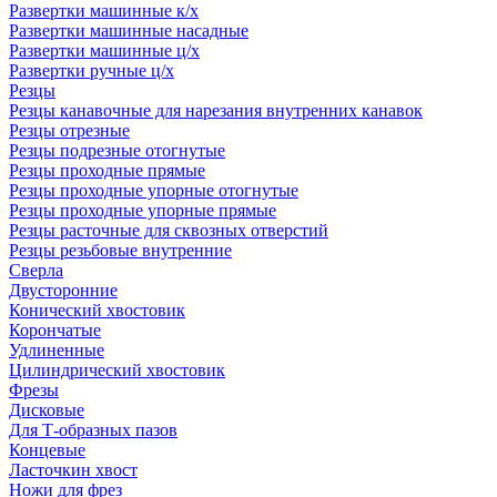
Развертки машинные к/х
Развертки машинные насадные
Развертки машинные ц/х
Развертки ручные ц/х
Резцы
Резцы канавочные для нарезания внутренних канавок
Резцы отрезные
Резцы подрезные отогнутые
Резцы проходные прямые
Резцы проходные упорные отогнутые
Резцы проходные упорные прямые
Резцы расточные для сквозных отверстий
Резцы резьбовые внутренние
Сверла
Двусторонние
Конический хвостовик
Корончатые
Удлиненные
Цилиндрический хвостовик
Фрезы
Дисковые
Для Т-образных пазов
Концевые
Ласточкин хвост
Ножи для фрез