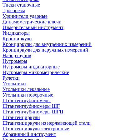
Тиски станочные
Тросорезы
Удлинители ударные
Динамометрические ключи
Измерительный инструмент
Индикаторы
Кронциркули
Кронциркули для внутренних измерений
Кронциркули для наружных измерений
Набор щупов
Нутромеры
Нутромеры индикаторные
Нутромеры микрометрические
Рулетки
Угольники
Угольники лекальные
Угольники поверочные
Штангенглубиномеры
Штангенглубиномеры ШГ
Штангенглубиномеры ШГЦ
Штангенциркули
Штангенциркули из нержавеющей стали
Штангенциркули электронные
Абразивный инструмент
Круги зачистные