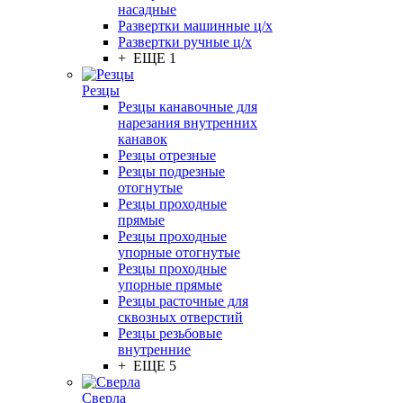
насадные
Развертки машинные ц/х
Развертки ручные ц/х
+ ЕЩЕ 1
Резцы
Резцы канавочные для
нарезания внутренних
канавок
Резцы отрезные
Резцы подрезные
отогнутые
Резцы проходные
прямые
Резцы проходные
упорные отогнутые
Резцы проходные
упорные прямые
Резцы расточные для
сквозных отверстий
Резцы резьбовые
внутренние
+ ЕЩЕ 5
Сверла