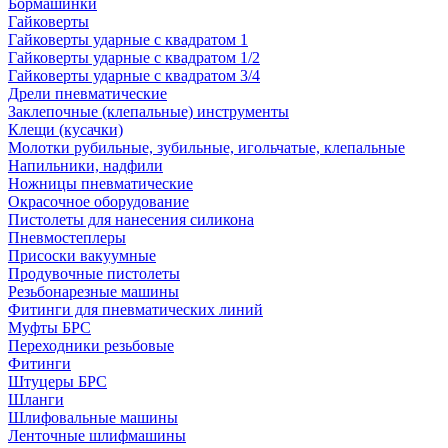
Бормашинки
Гайковерты
Гайковерты ударные с квадратом 1
Гайковерты ударные с квадратом 1/2
Гайковерты ударные с квадратом 3/4
Дрели пневматические
Заклепочные (клепальные) инструменты
Клещи (кусачки)
Молотки рубильные, зубильные, игольчатые, клепальные
Напильники, надфили
Ножницы пневматические
Окрасочное оборудование
Пистолеты для нанесения силикона
Пневмостеплеры
Присоски вакуумные
Продувочные пистолеты
Резьбонарезные машины
Фитинги для пневматических линий
Муфты БРС
Переходники резьбовые
Фитинги
Штуцеры БРС
Шланги
Шлифовальные машины
Ленточные шлифмашины