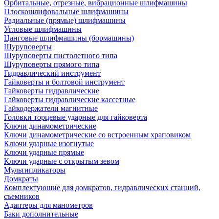
Орбитальные, отрезные, вибрационные шлифмашины
Плоскошлифовальные шлифмашины
Радиальные (прямые) шлифмашины
Угловые шлифмашины
Цанговые шлифмашины (бормашины)
Шуруповерты
Шуруповерты пистолетного типа
Шуруповерты прямого типа
Гидравлический инструмент
Гайковерты и болтовой инструмент
Гайковерты гидравлические
Гайковерты гидравлические кассетные
Гайкодержатели магнитные
Головки торцевые ударные для гайковерта
Ключи динамометрические
Ключи динамометрические со встроенным храповиком
Ключи ударные изогнутые
Ключи ударные прямые
Ключи ударные с открытым зевом
Мультипликаторы
Домкраты
Комплектующие для домкратов, гидравлических станций,
съемников
Адаптеры для манометров
Баки дополнительные