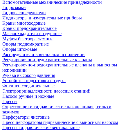
Вспомогательные механические принадлежности
Гидрозамки
Гидрораспределители
Индикаторы и измерительные приборы
Краны многоходовые
Краны предохранительные
Маслоохладители воздушные
Муфты быстроразъемные
Опоры поддомкратные
Опоры штоковые
Распределители в выносном исполнении
Регулировочно-предохранительные клапаны
Регулировочно-предохранительные клапаны в выносном
исполнении
Рукава высокого давления
Устройства подготовки воздуха
Фитинги соединительные
Электропринадлежности насосных станций
Насосы ручные и ножные
Прессы
Опрессовщики гидравлические наконечников, гильз и
зажимов
Перфораторы листовые
Пресс-перфораторы гидравлические с выносным насосом
Прессы гидравлические вертикальные