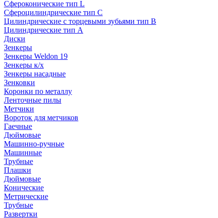
Сфероконические тип L
Сфероцилиндрические тип C
Цилиндрические с торцевыми зубьями тип B
Цилиндрические тип А
Диски
Зенкеры
Зенкеры Weldon 19
Зенкеры к/х
Зенкеры насадные
Зенковки
Коронки по металлу
Ленточные пилы
Метчики
Вороток для метчиков
Гаечные
Дюймовые
Машинно-ручные
Машинные
Трубные
Плашки
Дюймовые
Конические
Метрические
Трубные
Развертки