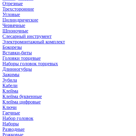
Отрезные
Трехсторонние
Угловые
Цилиндрические
Червячные
Шпоночные
Слесарный инструмент
Электромонтажный комплект
Бокорезы
Вставки-биты
Головки торцевые
Наборы головок торцевых
Длинногубцы
Зажимы
Зубила
Кабели
Клейма
Клейма буквенные
Клейма цифровые
Ключи
Гаечные
Набор головок
Наборы
Разводные
Рожковые