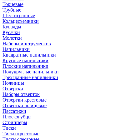
Торцевые
Трубные
Шестигранные
Кольцесъемники
Кувалды
Кусачки
Молотки
Наборы инструментов
Напильники
Квадратные напильники
Круглые напильники
Плоские напильники
Полукруглые напильники
Трехгранные напильники
Ножницы
Отвертки
Наборы отверток
Отвертки крестовые
Отвертки шлицевые
Пассатижи
Плоскогубцы
Стрипперы
Тиски
Тиски крестовые
Тиски слесарные