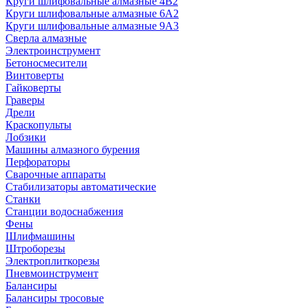
Круги шлифовальные алмазные 4В2
Круги шлифовальные алмазные 6A2
Круги шлифовальные алмазные 9А3
Сверла алмазные
Электроинструмент
Бетоносмесители
Винтоверты
Гайковерты
Граверы
Дрели
Краскопульты
Лобзики
Машины алмазного бурения
Перфораторы
Сварочные аппараты
Стабилизаторы автоматические
Станки
Станции водоснабжения
Фены
Шлифмашины
Штроборезы
Электроплиткорезы
Пневмоинструмент
Балансиры
Балансиры тросовые