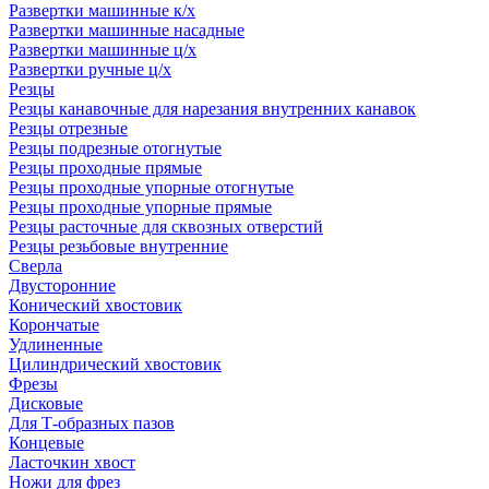
Развертки машинные к/х
Развертки машинные насадные
Развертки машинные ц/х
Развертки ручные ц/х
Резцы
Резцы канавочные для нарезания внутренних канавок
Резцы отрезные
Резцы подрезные отогнутые
Резцы проходные прямые
Резцы проходные упорные отогнутые
Резцы проходные упорные прямые
Резцы расточные для сквозных отверстий
Резцы резьбовые внутренние
Сверла
Двусторонние
Конический хвостовик
Корончатые
Удлиненные
Цилиндрический хвостовик
Фрезы
Дисковые
Для Т-образных пазов
Концевые
Ласточкин хвост
Ножи для фрез