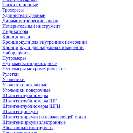
Тиски станочные
Тросорезы
Удлинители ударные
Динамометрические ключи
Измерительный инструмент
Индикаторы
Кронциркули
Кронциркули для внутренних измерений
Кронциркули для наружных измерений
Набор щупов
Нутромеры
Нутромеры индикаторные
Нутромеры микрометрические
Рулетки
Угольники
Угольники лекальные
Угольники поверочные
Штангенглубиномеры
Штангенглубиномеры ШГ
Штангенглубиномеры ШГЦ
Штангенциркули
Штангенциркули из нержавеющей стали
Штангенциркули электронные
Абразивный инструмент
Круги зачистные