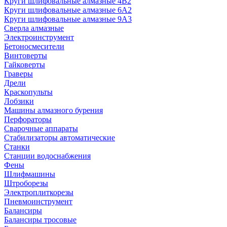
Круги шлифовальные алмазные 4В2
Круги шлифовальные алмазные 6A2
Круги шлифовальные алмазные 9А3
Сверла алмазные
Электроинструмент
Бетоносмесители
Винтоверты
Гайковерты
Граверы
Дрели
Краскопульты
Лобзики
Машины алмазного бурения
Перфораторы
Сварочные аппараты
Стабилизаторы автоматические
Станки
Станции водоснабжения
Фены
Шлифмашины
Штроборезы
Электроплиткорезы
Пневмоинструмент
Балансиры
Балансиры тросовые