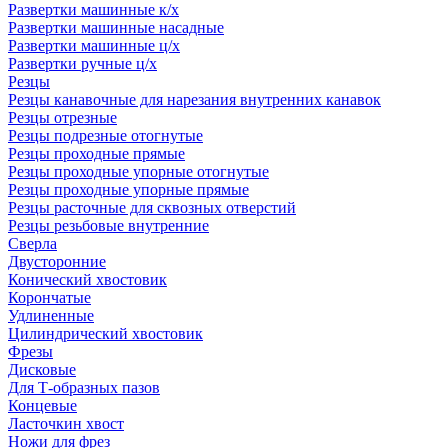
Развертки машинные к/х
Развертки машинные насадные
Развертки машинные ц/х
Развертки ручные ц/х
Резцы
Резцы канавочные для нарезания внутренних канавок
Резцы отрезные
Резцы подрезные отогнутые
Резцы проходные прямые
Резцы проходные упорные отогнутые
Резцы проходные упорные прямые
Резцы расточные для сквозных отверстий
Резцы резьбовые внутренние
Сверла
Двусторонние
Конический хвостовик
Корончатые
Удлиненные
Цилиндрический хвостовик
Фрезы
Дисковые
Для Т-образных пазов
Концевые
Ласточкин хвост
Ножи для фрез