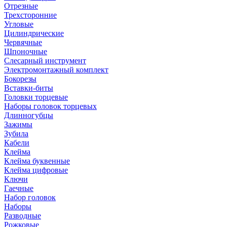
Отрезные
Трехсторонние
Угловые
Цилиндрические
Червячные
Шпоночные
Слесарный инструмент
Электромонтажный комплект
Бокорезы
Вставки-биты
Головки торцевые
Наборы головок торцевых
Длинногубцы
Зажимы
Зубила
Кабели
Клейма
Клейма буквенные
Клейма цифровые
Ключи
Гаечные
Набор головок
Наборы
Разводные
Рожковые