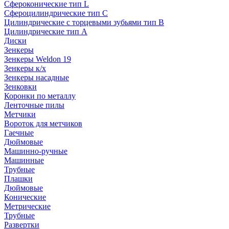
Сфероконические тип L
Сфероцилиндрические тип C
Цилиндрические с торцевыми зубьями тип B
Цилиндрические тип А
Диски
Зенкеры
Зенкеры Weldon 19
Зенкеры к/х
Зенкеры насадные
Зенковки
Коронки по металлу
Ленточные пилы
Метчики
Вороток для метчиков
Гаечные
Дюймовые
Машинно-ручные
Машинные
Трубные
Плашки
Дюймовые
Конические
Метрические
Трубные
Развертки