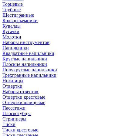
Торцевые
Трубные
Шестигранные
Кольцесъемники
Кувалды
Кусачки
Молотки
Наборы инструментов
Напильники
Квадратные напильники
Круглые напильники
Плоские напильники
Полукруглые напильники
Трехгранные напильники
Ножницы
Отвертки
Наборы отверток
Отвертки крестовые
Отвертки шлицевые
Пассатижи
Плоскогубцы
Стрипперы
Тиски
Тиски крестовые
Тиски слесарные