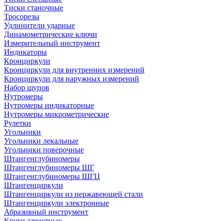
Тиски станочные
Тросорезы
Удлинители ударные
Динамометрические ключи
Измерительный инструмент
Индикаторы
Кронциркули
Кронциркули для внутренних измерений
Кронциркули для наружных измерений
Набор щупов
Нутромеры
Нутромеры индикаторные
Нутромеры микрометрические
Рулетки
Угольники
Угольники лекальные
Угольники поверочные
Штангенглубиномеры
Штангенглубиномеры ШГ
Штангенглубиномеры ШГЦ
Штангенциркули
Штангенциркули из нержавеющей стали
Штангенциркули электронные
Абразивный инструмент
Круги зачистные