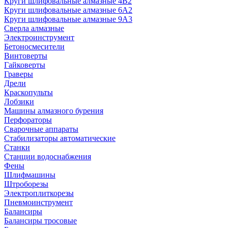
Круги шлифовальные алмазные 4В2
Круги шлифовальные алмазные 6A2
Круги шлифовальные алмазные 9А3
Сверла алмазные
Электроинструмент
Бетоносмесители
Винтоверты
Гайковерты
Граверы
Дрели
Краскопульты
Лобзики
Машины алмазного бурения
Перфораторы
Сварочные аппараты
Стабилизаторы автоматические
Станки
Станции водоснабжения
Фены
Шлифмашины
Штроборезы
Электроплиткорезы
Пневмоинструмент
Балансиры
Балансиры тросовые