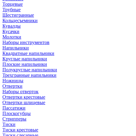
Торцевые
Трубные
Шестигранные
Кольцесъемники
Кувалды
Кусачки
Молотки
Наборы инструментов
Напильники
Квадратные напильники
Круглые напильники
Плоские напильники
Полукруглые напильники
Трехгранные напильники
Ножницы
Отвертки
Наборы отверток
Отвертки крестовые
Отвертки шлицевые
Пассатижи
Плоскогубцы
Стрипперы
Тиски
Тиски крестовые
Тиски слесарные