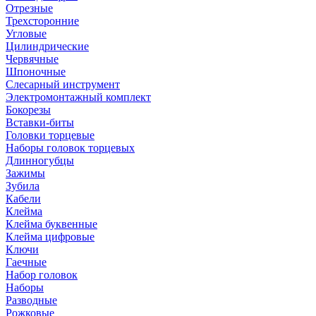
Отрезные
Трехсторонние
Угловые
Цилиндрические
Червячные
Шпоночные
Слесарный инструмент
Электромонтажный комплект
Бокорезы
Вставки-биты
Головки торцевые
Наборы головок торцевых
Длинногубцы
Зажимы
Зубила
Кабели
Клейма
Клейма буквенные
Клейма цифровые
Ключи
Гаечные
Набор головок
Наборы
Разводные
Рожковые