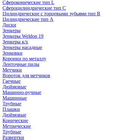
Сфероконические тип L
Сфероцилиндрические тип C
Цилиндрические с торцевыми зубьями тип B
Цилиндрические тип А
Диски
Зенкеры
Зенкеры Weldon 19
Зенкеры к/х
Зенкеры насадные
Зенковки
Коронки по металлу
Ленточные пилы
Метчики
Вороток для метчиков
Гаечные
Дюймовые
Машинно-ручные
Машинные
Трубные
Плашки
Дюймовые
Конические
Метрические
Трубные
Развертки