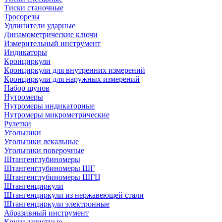
Тиски станочные
Тросорезы
Удлинители ударные
Динамометрические ключи
Измерительный инструмент
Индикаторы
Кронциркули
Кронциркули для внутренних измерений
Кронциркули для наружных измерений
Набор щупов
Нутромеры
Нутромеры индикаторные
Нутромеры микрометрические
Рулетки
Угольники
Угольники лекальные
Угольники поверочные
Штангенглубиномеры
Штангенглубиномеры ШГ
Штангенглубиномеры ШГЦ
Штангенциркули
Штангенциркули из нержавеющей стали
Штангенциркули электронные
Абразивный инструмент
Круги зачистные