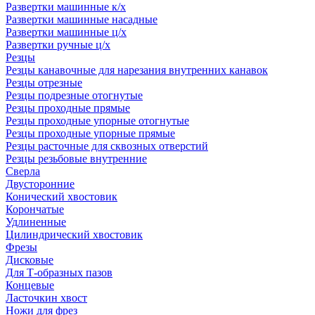
Развертки машинные к/х
Развертки машинные насадные
Развертки машинные ц/х
Развертки ручные ц/х
Резцы
Резцы канавочные для нарезания внутренних канавок
Резцы отрезные
Резцы подрезные отогнутые
Резцы проходные прямые
Резцы проходные упорные отогнутые
Резцы проходные упорные прямые
Резцы расточные для сквозных отверстий
Резцы резьбовые внутренние
Сверла
Двусторонние
Конический хвостовик
Корончатые
Удлиненные
Цилиндрический хвостовик
Фрезы
Дисковые
Для Т-образных пазов
Концевые
Ласточкин хвост
Ножи для фрез