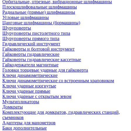
Орбитальные, отрезные, вибрационные шлифмашины
Плоскошлифовальные шлифмашины
Радиальные (прямые) шлифмашины
Угловые шлифмашины
Цанговые шлифмашины (бормашины)
Шуруповерты
Шуруповерты пистолетного типа
Шуруповерты прямого типа
Гидравлический инструмент
Гайковерты и болтовой инструмент
Гайковерты гидравлические
Гайковерты гидравлические кассетные
Гайкодержатели магнитные
Головки торцевые ударные для гайковерта
Ключи динамометрические
Ключи динамометрические со встроенным храповиком
Ключи ударные изогнутые
Ключи ударные прямые
Ключи ударные с открытым зевом
Мультипликаторы
Домкраты
Комплектующие для домкратов, гидравлических станций,
съемников
Адаптеры для манометров
Баки дополнительные