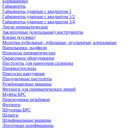
Бормашинки
Гайковерты
Гайковерты ударные с квадратом 1
Гайковерты ударные с квадратом 1/2
Гайковерты ударные с квадратом 3/4
Дрели пневматические
Заклепочные (клепальные) инструменты
Клещи (кусачки)
Молотки рубильные, зубильные, игольчатые, клепальные
Напильники, надфили
Ножницы пневматические
Окрасочное оборудование
Пистолеты для нанесения силикона
Пневмостеплеры
Присоски вакуумные
Продувочные пистолеты
Резьбонарезные машины
Фитинги для пневматических линий
Муфты БРС
Переходники резьбовые
Фитинги
Штуцеры БРС
Шланги
Шлифовальные машины
Ленточные шлифмашины