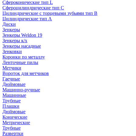
Сфероконические тип L
Сфероцилиндрические тип C
Цилиндрические с торцевыми зубьями тип B
Цилиндрические тип А
Диски
Зенкеры
Зенкеры Weldon 19
Зенкеры к/х
Зенкеры насадные
Зенковки
Коронки по металлу
Ленточные пилы
Метчики
Вороток для метчиков
Гаечные
Дюймовые
Машинно-ручные
Машинные
Трубные
Плашки
Дюймовые
Конические
Метрические
Трубные
Развертки