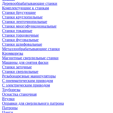
Деревообрабатывающие станки
Комплектующие к станкам
Станки брусующие
Станки круглопильные
Станки ленточнопильные
Станки многофункциональные
Станки токарные
Станки торцовочные
Станки фуговальные
Станки шлифовальные
Металлообрабатывающие станки
Кромкорезы
Магнитные сверлильные станки
Машины для снятия фаски
Станки заточные
Станки сверлильные
Резьбонарезные манипуляторы
С пневматическим приводом
С электрическим приводом
Труборезы
Оснастка станочная
Втулки
Оправки для сверлильного патрона
Патроны
Цанги