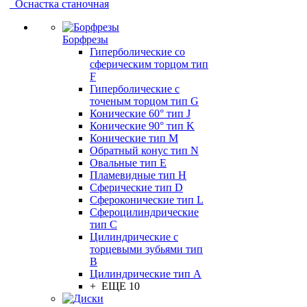
Оснастка станочная
Борфрезы
Гиперболические cо
сферическим торцом тип
F
Гиперболические с
точеным торцом тип G
Конические 60° тип J
Конические 90° тип K
Конические тип M
Обратный конус тип N
Овальные тип E
Пламевидные тип H
Сферические тип D
Сфероконические тип L
Сфероцилиндрические
тип C
Цилиндрические с
торцевыми зубьями тип
B
Цилиндрические тип А
+ ЕЩЕ 10