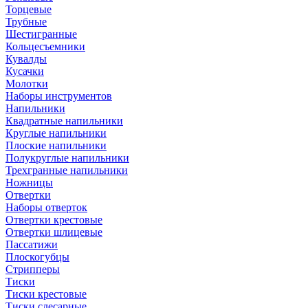
Торцевые
Трубные
Шестигранные
Кольцесъемники
Кувалды
Кусачки
Молотки
Наборы инструментов
Напильники
Квадратные напильники
Круглые напильники
Плоские напильники
Полукруглые напильники
Трехгранные напильники
Ножницы
Отвертки
Наборы отверток
Отвертки крестовые
Отвертки шлицевые
Пассатижи
Плоскогубцы
Стрипперы
Тиски
Тиски крестовые
Тиски слесарные