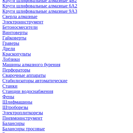
Круги шлифовальные алмазные 4В2
Круги шлифовальные алмазные 6A2
Круги шлифовальные алмазные 9А3
Сверла алмазные
Электроинструмент
Бетоносмесители
Винтоверты
Гайковерты
Граверы
Дрели
Краскопульты
Лобзики
Машины алмазного бурения
Перфораторы
Сварочные аппараты
Стабилизаторы автоматические
Станки
Станции водоснабжения
Фены
Шлифмашины
Штроборезы
Электроплиткорезы
Пневмоинструмент
Балансиры
Балансиры тросовые