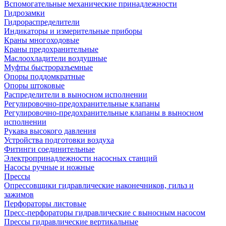
Вспомогательные механические принадлежности
Гидрозамки
Гидрораспределители
Индикаторы и измерительные приборы
Краны многоходовые
Краны предохранительные
Маслоохладители воздушные
Муфты быстроразъемные
Опоры поддомкратные
Опоры штоковые
Распределители в выносном исполнении
Регулировочно-предохранительные клапаны
Регулировочно-предохранительные клапаны в выносном
исполнении
Рукава высокого давления
Устройства подготовки воздуха
Фитинги соединительные
Электропринадлежности насосных станций
Насосы ручные и ножные
Прессы
Опрессовщики гидравлические наконечников, гильз и
зажимов
Перфораторы листовые
Пресс-перфораторы гидравлические с выносным насосом
Прессы гидравлические вертикальные