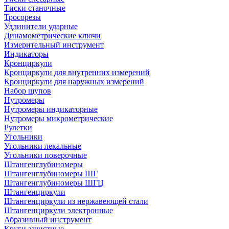
Тиски станочные
Тросорезы
Удлинители ударные
Динамометрические ключи
Измерительный инструмент
Индикаторы
Кронциркули
Кронциркули для внутренних измерений
Кронциркули для наружных измерений
Набор щупов
Нутромеры
Нутромеры индикаторные
Нутромеры микрометрические
Рулетки
Угольники
Угольники лекальные
Угольники поверочные
Штангенглубиномеры
Штангенглубиномеры ШГ
Штангенглубиномеры ШГЦ
Штангенциркули
Штангенциркули из нержавеющей стали
Штангенциркули электронные
Абразивный инструмент
Круги зачистные