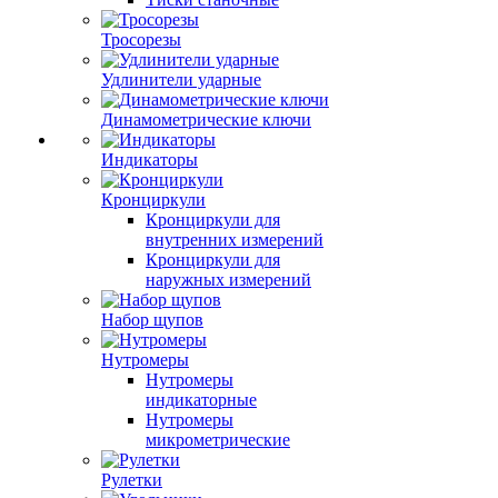
Тросорезы
Удлинители ударные
Динамометрические ключи
Индикаторы
Кронциркули
Кронциркули для
внутренних измерений
Кронциркули для
наружных измерений
Набор щупов
Нутромеры
Нутромеры
индикаторные
Нутромеры
микрометрические
Рулетки