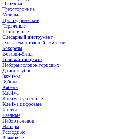
Отрезные
Трехсторонние
Угловые
Цилиндрические
Червячные
Шпоночные
Слесарный инструмент
Электромонтажный комплект
Бокорезы
Вставки-биты
Головки торцевые
Наборы головок торцевых
Длинногубцы
Зажимы
Зубила
Кабели
Клейма
Клейма буквенные
Клейма цифровые
Ключи
Гаечные
Набор головок
Наборы
Разводные
Рожковые