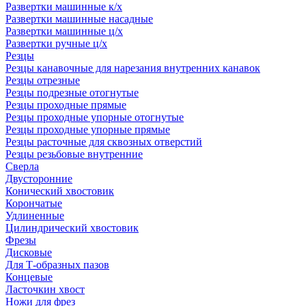
Развертки машинные к/х
Развертки машинные насадные
Развертки машинные ц/х
Развертки ручные ц/х
Резцы
Резцы канавочные для нарезания внутренних канавок
Резцы отрезные
Резцы подрезные отогнутые
Резцы проходные прямые
Резцы проходные упорные отогнутые
Резцы проходные упорные прямые
Резцы расточные для сквозных отверстий
Резцы резьбовые внутренние
Сверла
Двусторонние
Конический хвостовик
Корончатые
Удлиненные
Цилиндрический хвостовик
Фрезы
Дисковые
Для Т-образных пазов
Концевые
Ласточкин хвост
Ножи для фрез