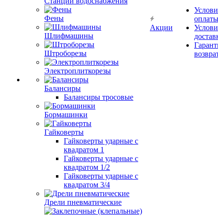
Станции водоснабжения
оплат
Акции
Услови
Фены
достав
Гарант
Шлифмашины
возвра
Штроборезы
Электроплиткорезы
Балансиры
Балансиры тросовые
Бормашинки
Гайковерты
Гайковерты ударные с
квадратом 1
Гайковерты ударные с
квадратом 1/2
Гайковерты ударные с
квадратом 3/4
Дрели пневматические