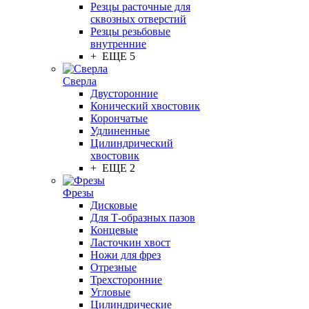
Резцы расточные для
сквозных отверстий
Резцы резьбовые
внутренние
+ ЕЩЕ 5
Сверла
Двусторонние
Конический хвостовик
Корончатые
Удлиненные
Цилиндрический
хвостовик
+ ЕЩЕ 2
Фрезы
Дисковые
Для Т-образных пазов
Концевые
Ласточкин хвост
Ножи для фрез
Отрезные
Трехсторонние
Угловые
Цилиндрические