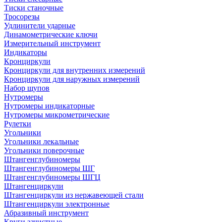
Тиски станочные
Тросорезы
Удлинители ударные
Динамометрические ключи
Измерительный инструмент
Индикаторы
Кронциркули
Кронциркули для внутренних измерений
Кронциркули для наружных измерений
Набор щупов
Нутромеры
Нутромеры индикаторные
Нутромеры микрометрические
Рулетки
Угольники
Угольники лекальные
Угольники поверочные
Штангенглубиномеры
Штангенглубиномеры ШГ
Штангенглубиномеры ШГЦ
Штангенциркули
Штангенциркули из нержавеющей стали
Штангенциркули электронные
Абразивный инструмент
Круги зачистные