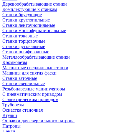
Деревообрабатывающие станки
Комплектующие к станкам
Станки брусующие
Станки круглопильные
Станки ленточнопильные
Станки многофункциональные
Станки токарные
Станки торцовочные
Станки фуговальные
Станки шлифовальные
Металлообрабатывающие станки
Кромкорезы
Магнитные сверлильные станки
Машины для снятия фаски
Станки заточные
Станки сверлильные
Резьбонарезные манипуляторы
С пневматическим приводом
С электрическим приводом
Труборезы
Оснастка станочная
Втулки
Оправки для сверлильного патрона
Патроны
Цанги