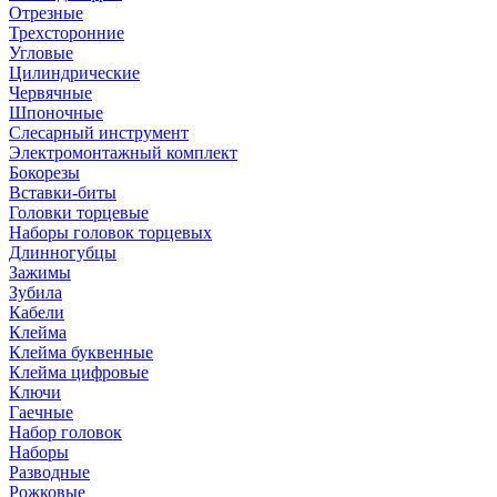
Отрезные
Трехсторонние
Угловые
Цилиндрические
Червячные
Шпоночные
Слесарный инструмент
Электромонтажный комплект
Бокорезы
Вставки-биты
Головки торцевые
Наборы головок торцевых
Длинногубцы
Зажимы
Зубила
Кабели
Клейма
Клейма буквенные
Клейма цифровые
Ключи
Гаечные
Набор головок
Наборы
Разводные
Рожковые