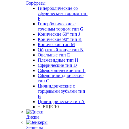
Борфрезы
Гиперболические cо
сферическим торцом тип
F
Гиперболические с
точеным торцом тип G
Конические 60° тип J
Конические 90° тип K
Конические тип M
Обратный конус тип N
Овальные тип E
Пламевидные тип H
Сферические тип D
Сфероконические тип L
Сфероцилиндрические
тип C
Цилиндрические с
торцевыми зубьями тип
B
Цилиндрические тип А
+ ЕЩЕ 10
Диски
Зенкеры