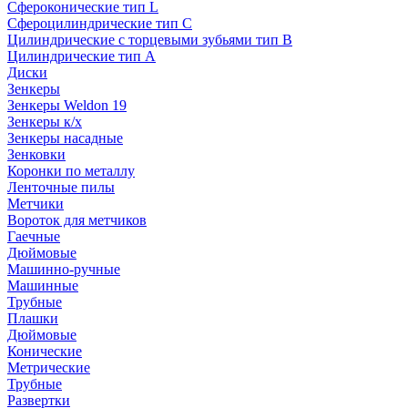
Сфероконические тип L
Сфероцилиндрические тип C
Цилиндрические с торцевыми зубьями тип B
Цилиндрические тип А
Диски
Зенкеры
Зенкеры Weldon 19
Зенкеры к/х
Зенкеры насадные
Зенковки
Коронки по металлу
Ленточные пилы
Метчики
Вороток для метчиков
Гаечные
Дюймовые
Машинно-ручные
Машинные
Трубные
Плашки
Дюймовые
Конические
Метрические
Трубные
Развертки