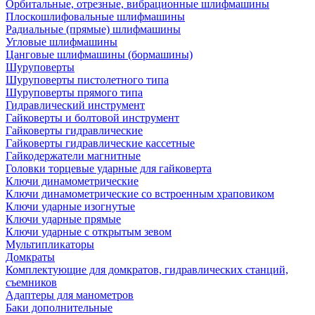
Орбитальные, отрезные, вибрационные шлифмашины
Плоскошлифовальные шлифмашины
Радиальные (прямые) шлифмашины
Угловые шлифмашины
Цанговые шлифмашины (бормашины)
Шуруповерты
Шуруповерты пистолетного типа
Шуруповерты прямого типа
Гидравлический инструмент
Гайковерты и болтовой инструмент
Гайковерты гидравлические
Гайковерты гидравлические кассетные
Гайкодержатели магнитные
Головки торцевые ударные для гайковерта
Ключи динамометрические
Ключи динамометрические со встроенным храповиком
Ключи ударные изогнутые
Ключи ударные прямые
Ключи ударные с открытым зевом
Мультипликаторы
Домкраты
Комплектующие для домкратов, гидравлических станций,
съемников
Адаптеры для манометров
Баки дополнительные