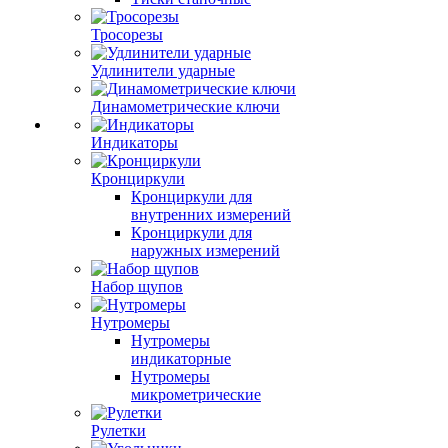
Тросорезы
Удлинители ударные
Динамометрические ключи
Индикаторы
Кронциркули
Кронциркули для
внутренних измерений
Кронциркули для
наружных измерений
Набор щупов
Нутромеры
Нутромеры
индикаторные
Нутромеры
микрометрические
Рулетки