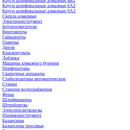
Круги шлифовальные алмазные 4В2
Круги шлифовальные алмазные 6A2
Круги шлифовальные алмазные 9А3
Сверла алмазные
Электроинструмент
Бетоносмесители
Винтоверты
Гайковерты
Граверы
Дрели
Краскопульты
Лобзики
Машины алмазного бурения
Перфораторы
Сварочные аппараты
Стабилизаторы автоматические
Станки
Станции водоснабжения
Фены
Шлифмашины
Штроборезы
Электроплиткорезы
Пневмоинструмент
Балансиры
Балансиры тросовые