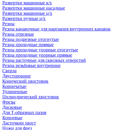
Развертки машинные к/х
Развертки машинные насадные
Развертки машинные ц/х
Развертки ручные ц/х
Резцы
Резцы канавочные для нарезания внутренних канавок
Резцы отрезные
Резцы подрезные отогнутые
Резцы проходные прямые
Резцы проходные упорные отогнутые
Резцы проходные упорные прямые
Резцы расточные для сквозных отверстий
Резцы резьбовые внутренние
Сверла
Двусторонние
Конический хвостовик
Корончатые
Удлиненные
Цилиндрический хвостовик
Фрезы
Дисковые
Для Т-образных пазов
Концевые
Ласточкин хвост
Ножи для фрез