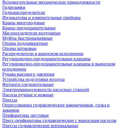
Вспомогательные механические принадлежности
Гидрозамки
Гидрораспределители
Индикаторы и измерительные приборы
Краны многоходовые
Краны предохранительные
Маслоохладители воздушные
Муфты быстроразъемные
Опоры поддомкратные
Опоры штоковые
Распределители в выносном исполнении
Регулировочно-предохранительные клапаны
Регулировочно-предохранительные клапаны в выносном
исполнении
Рукава высокого давления
Устройства подготовки воздуха
Фитинги соединительные
Электропринадлежности насосных станций
Насосы ручные и ножные
Прессы
Опрессовщики гидравлические наконечников, гильз и
зажимов
Перфораторы листовые
Пресс-перфораторы гидравлические с выносным насосом
Прессы гидравлические вертикальные