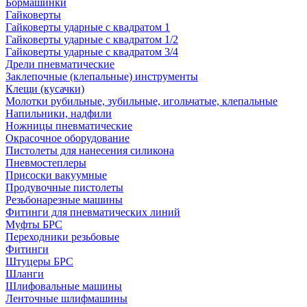
Бормашинки
Гайковерты
Гайковерты ударные с квадратом 1
Гайковерты ударные с квадратом 1/2
Гайковерты ударные с квадратом 3/4
Дрели пневматические
Заклепочные (клепальные) инструменты
Клещи (кусачки)
Молотки рубильные, зубильные, игольчатые, клепальные
Напильники, надфили
Ножницы пневматические
Окрасочное оборудование
Пистолеты для нанесения силикона
Пневмостеплеры
Присоски вакуумные
Продувочные пистолеты
Резьбонарезные машины
Фитинги для пневматических линий
Муфты БРС
Переходники резьбовые
Фитинги
Штуцеры БРС
Шланги
Шлифовальные машины
Ленточные шлифмашины