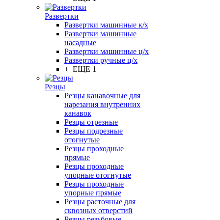
Развертки
Развертки машинные к/х
Развертки машинные
насадные
Развертки машинные ц/х
Развертки ручные ц/х
+ ЕЩЕ 1
Резцы
Резцы канавочные для
нарезания внутренних
канавок
Резцы отрезные
Резцы подрезные
отогнутые
Резцы проходные
прямые
Резцы проходные
упорные отогнутые
Резцы проходные
упорные прямые
Резцы расточные для
сквозных отверстий
Резцы резьбовые