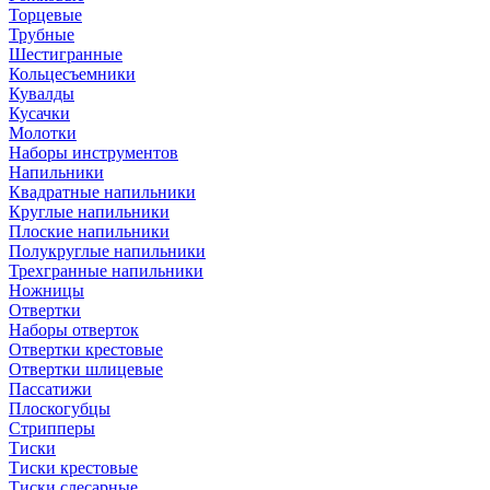
Торцевые
Трубные
Шестигранные
Кольцесъемники
Кувалды
Кусачки
Молотки
Наборы инструментов
Напильники
Квадратные напильники
Круглые напильники
Плоские напильники
Полукруглые напильники
Трехгранные напильники
Ножницы
Отвертки
Наборы отверток
Отвертки крестовые
Отвертки шлицевые
Пассатижи
Плоскогубцы
Стрипперы
Тиски
Тиски крестовые
Тиски слесарные