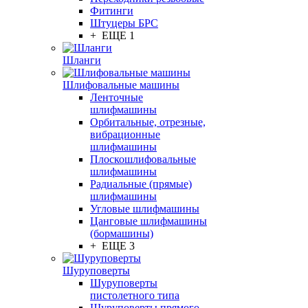
Фитинги
Штуцеры БРС
+ ЕЩЕ 1
Шланги
Шлифовальные машины
Ленточные
шлифмашины
Орбитальные, отрезные,
вибрационные
шлифмашины
Плоскошлифовальные
шлифмашины
Радиальные (прямые)
шлифмашины
Угловые шлифмашины
Цанговые шлифмашины
(бормашины)
+ ЕЩЕ 3
Шуруповерты
Шуруповерты
пистолетного типа
Шуруповерты прямого