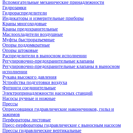
Вспомогательные механические принадлежности
Гидрозамки
Гидрораспределители
Индикаторы и измерительные приборы
Краны многоходовые
Краны предохранительные
Маслоохладители воздушные
Муфты быстроразъемные
Опоры поддомкратные
Опоры штоковые
Распределители в выносном исполнении
Регулировочно-предохранительные клапаны
Регулировочно-предохранительные клапаны в выносном
исполнении
Рукава высокого давления
Устройства подготовки воздуха
Фитинги соединительные
Электропринадлежности насосных станций
Насосы ручные и ножные
Прессы
Опрессовщики гидравлические наконечников, гильз и
зажимов
Перфораторы листовые
Пресс-перфораторы гидравлические с выносным насосом
Прессы гидравлические вертикальные