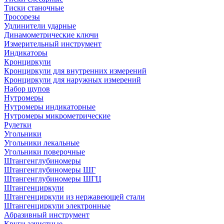
Тиски станочные
Тросорезы
Удлинители ударные
Динамометрические ключи
Измерительный инструмент
Индикаторы
Кронциркули
Кронциркули для внутренних измерений
Кронциркули для наружных измерений
Набор щупов
Нутромеры
Нутромеры индикаторные
Нутромеры микрометрические
Рулетки
Угольники
Угольники лекальные
Угольники поверочные
Штангенглубиномеры
Штангенглубиномеры ШГ
Штангенглубиномеры ШГЦ
Штангенциркули
Штангенциркули из нержавеющей стали
Штангенциркули электронные
Абразивный инструмент
Круги зачистные