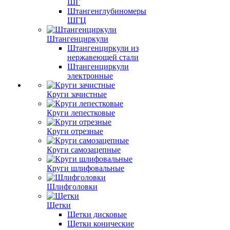
ШГ
Штангенглубиномеры
ШГЦ
Штангенциркули
Штангенциркули из
нержавеющей стали
Штангенциркули
электронные
Круги зачистные
Круги лепестковые
Круги отрезные
Круги самозацепные
Круги шлифовальные
Шлифголовки
Щетки
Щетки дисковые
Щетки конические