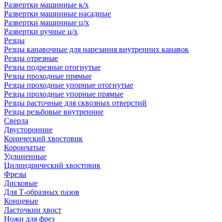
Развертки машинные к/х
Развертки машинные насадные
Развертки машинные ц/х
Развертки ручные ц/х
Резцы
Резцы канавочные для нарезания внутренних канавок
Резцы отрезные
Резцы подрезные отогнутые
Резцы проходные прямые
Резцы проходные упорные отогнутые
Резцы проходные упорные прямые
Резцы расточные для сквозных отверстий
Резцы резьбовые внутренние
Сверла
Двусторонние
Конический хвостовик
Корончатые
Удлиненные
Цилиндрический хвостовик
Фрезы
Дисковые
Для Т-образных пазов
Концевые
Ласточкин хвост
Ножи для фрез