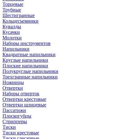
Торцевые
Трубные
Шестигранные
Кольцесъемники
Кувалды
Кусачки
Молотки
Наборы инструментов
Напильники
Квадратные напильники
Круглые напильники
Плоские напильники
Полукруглые напильники
Трехгранные напильники
Ножницы
Отвертки
Наборы отверток
Отвертки крестовые
Отвертки шлицевые
Пассатижи
Плоскогубцы
Стрипперы
Тиски
Тиски крестовые
Тиски слесарные