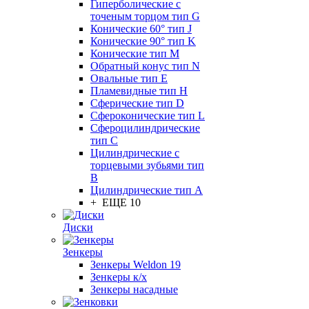
Гиперболические с
точеным торцом тип G
Конические 60° тип J
Конические 90° тип K
Конические тип M
Обратный конус тип N
Овальные тип E
Пламевидные тип H
Сферические тип D
Сфероконические тип L
Сфероцилиндрические
тип C
Цилиндрические с
торцевыми зубьями тип
B
Цилиндрические тип А
+ ЕЩЕ 10
Диски
Зенкеры
Зенкеры Weldon 19
Зенкеры к/х
Зенкеры насадные