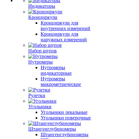
Индикаторы
Кронциркули
Кронциркули для
внутренних измерений
Кронциркули для
наружных измерений
Набор щупов
Нутромеры
Нутромеры
индикаторные
Нутромеры
микрометрические
Рулетки
Угольники
Угольники лекальные
Угольники поверочные
Штангенглубиномеры
Штангенглубиномеры