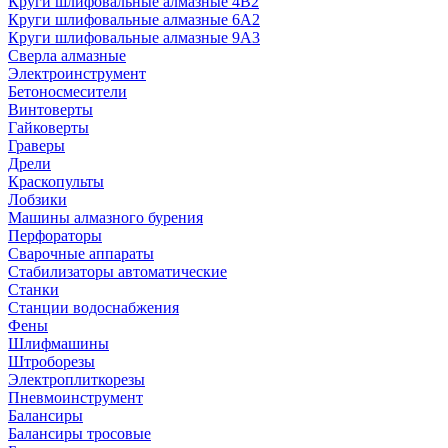
Круги шлифовальные алмазные 4В2
Круги шлифовальные алмазные 6A2
Круги шлифовальные алмазные 9А3
Сверла алмазные
Электроинструмент
Бетоносмесители
Винтоверты
Гайковерты
Граверы
Дрели
Краскопульты
Лобзики
Машины алмазного бурения
Перфораторы
Сварочные аппараты
Стабилизаторы автоматические
Станки
Станции водоснабжения
Фены
Шлифмашины
Штроборезы
Электроплиткорезы
Пневмоинструмент
Балансиры
Балансиры тросовые