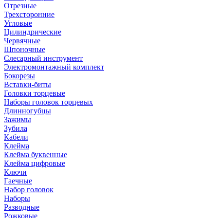
Отрезные
Трехсторонние
Угловые
Цилиндрические
Червячные
Шпоночные
Слесарный инструмент
Электромонтажный комплект
Бокорезы
Вставки-биты
Головки торцевые
Наборы головок торцевых
Длинногубцы
Зажимы
Зубила
Кабели
Клейма
Клейма буквенные
Клейма цифровые
Ключи
Гаечные
Набор головок
Наборы
Разводные
Рожковые