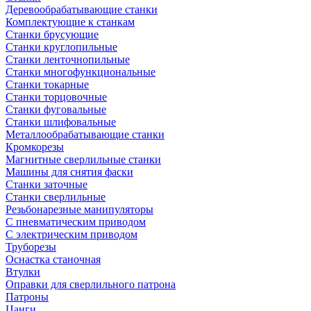
Деревообрабатывающие станки
Комплектующие к станкам
Станки брусующие
Станки круглопильные
Станки ленточнопильные
Станки многофункциональные
Станки токарные
Станки торцовочные
Станки фуговальные
Станки шлифовальные
Металлообрабатывающие станки
Кромкорезы
Магнитные сверлильные станки
Машины для снятия фаски
Станки заточные
Станки сверлильные
Резьбонарезные манипуляторы
С пневматическим приводом
С электрическим приводом
Труборезы
Оснастка станочная
Втулки
Оправки для сверлильного патрона
Патроны
Цанги