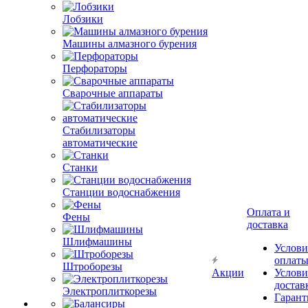
Лобзики
Машины алмазного бурения
Перфораторы
Сварочные аппараты
Стабилизаторы
автоматические
Станки
Станции водоснабжения
Оплата и
Фены
доставка
Шлифмашины
Услови
оплат
Штроборезы
Акции
Услови
достав
Электроплиткорезы
Гарант