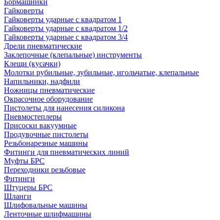
Бормашинки
Гайковерты
Гайковерты ударные с квадратом 1
Гайковерты ударные с квадратом 1/2
Гайковерты ударные с квадратом 3/4
Дрели пневматические
Заклепочные (клепальные) инструменты
Клещи (кусачки)
Молотки рубильные, зубильные, игольчатые, клепальные
Напильники, надфили
Ножницы пневматические
Окрасочное оборудование
Пистолеты для нанесения силикона
Пневмостеплеры
Присоски вакуумные
Продувочные пистолеты
Резьбонарезные машины
Фитинги для пневматических линий
Муфты БРС
Переходники резьбовые
Фитинги
Штуцеры БРС
Шланги
Шлифовальные машины
Ленточные шлифмашины