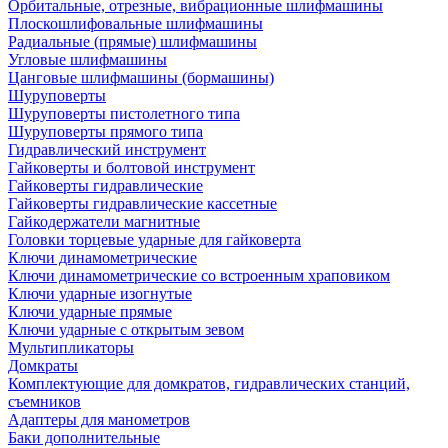
Орбитальные, отрезные, вибрационные шлифмашины
Плоскошлифовальные шлифмашины
Радиальные (прямые) шлифмашины
Угловые шлифмашины
Цанговые шлифмашины (бормашины)
Шуруповерты
Шуруповерты пистолетного типа
Шуруповерты прямого типа
Гидравлический инструмент
Гайковерты и болтовой инструмент
Гайковерты гидравлические
Гайковерты гидравлические кассетные
Гайкодержатели магнитные
Головки торцевые ударные для гайковерта
Ключи динамометрические
Ключи динамометрические со встроенным храповиком
Ключи ударные изогнутые
Ключи ударные прямые
Ключи ударные с открытым зевом
Мультипликаторы
Домкраты
Комплектующие для домкратов, гидравлических станций,
съемников
Адаптеры для манометров
Баки дополнительные