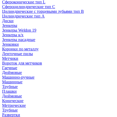
Сфероконические тип L
Сфероцилиндрические тип C
Цилиндрические с торцевыми зубьями тип B
Цилиндрические тип А
Диски
Зенкеры
Зенкеры Weldon 19
Зенкеры к/х
Зенкеры насадные
Зенковки
Коронки по металлу
Ленточные пилы
Метчики
Вороток для метчиков
Гаечные
Дюймовые
Машинно-ручные
Машинные
Трубные
Плашки
Дюймовые
Конические
Метрические
Трубные
Развертки