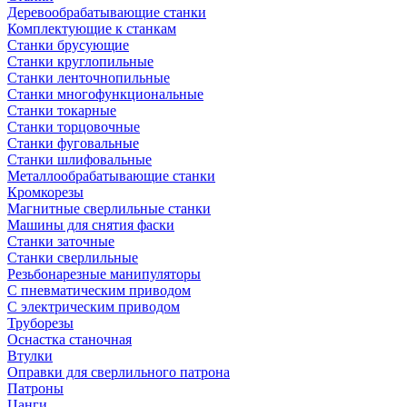
Деревообрабатывающие станки
Комплектующие к станкам
Станки брусующие
Станки круглопильные
Станки ленточнопильные
Станки многофункциональные
Станки токарные
Станки торцовочные
Станки фуговальные
Станки шлифовальные
Металлообрабатывающие станки
Кромкорезы
Магнитные сверлильные станки
Машины для снятия фаски
Станки заточные
Станки сверлильные
Резьбонарезные манипуляторы
С пневматическим приводом
С электрическим приводом
Труборезы
Оснастка станочная
Втулки
Оправки для сверлильного патрона
Патроны
Цанги