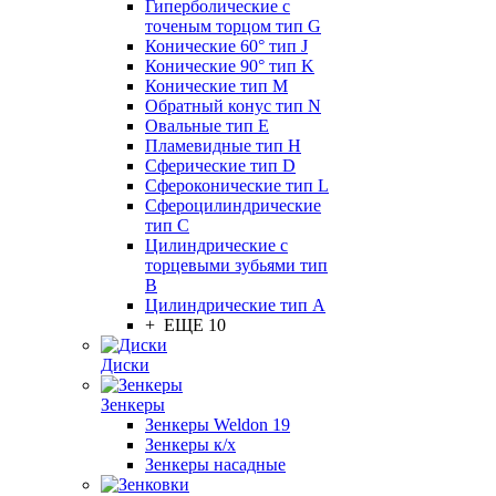
Гиперболические с
точеным торцом тип G
Конические 60° тип J
Конические 90° тип K
Конические тип M
Обратный конус тип N
Овальные тип E
Пламевидные тип H
Сферические тип D
Сфероконические тип L
Сфероцилиндрические
тип C
Цилиндрические с
торцевыми зубьями тип
B
Цилиндрические тип А
+ ЕЩЕ 10
Диски
Зенкеры
Зенкеры Weldon 19
Зенкеры к/х
Зенкеры насадные