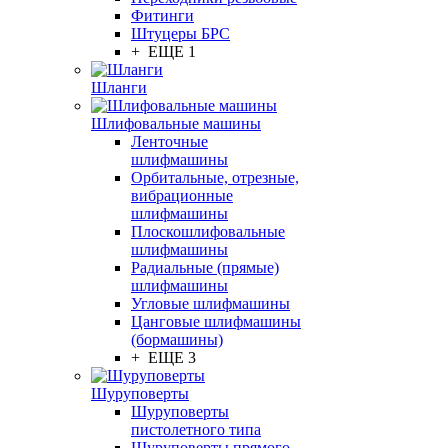
Фитинги
Штуцеры БРС
+ ЕЩЕ 1
Шланги
Шлифовальные машины
Ленточные
шлифмашины
Орбитальные, отрезные,
вибрационные
шлифмашины
Плоскошлифовальные
шлифмашины
Радиальные (прямые)
шлифмашины
Угловые шлифмашины
Цанговые шлифмашины
(бормашины)
+ ЕЩЕ 3
Шуруповерты
Шуруповерты
пистолетного типа
Шуруповерты прямого