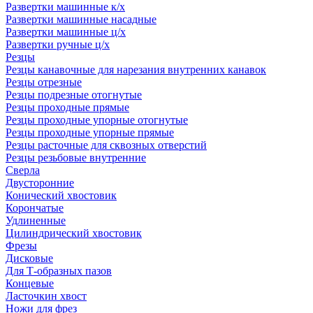
Развертки машинные к/х
Развертки машинные насадные
Развертки машинные ц/х
Развертки ручные ц/х
Резцы
Резцы канавочные для нарезания внутренних канавок
Резцы отрезные
Резцы подрезные отогнутые
Резцы проходные прямые
Резцы проходные упорные отогнутые
Резцы проходные упорные прямые
Резцы расточные для сквозных отверстий
Резцы резьбовые внутренние
Сверла
Двусторонние
Конический хвостовик
Корончатые
Удлиненные
Цилиндрический хвостовик
Фрезы
Дисковые
Для Т-образных пазов
Концевые
Ласточкин хвост
Ножи для фрез