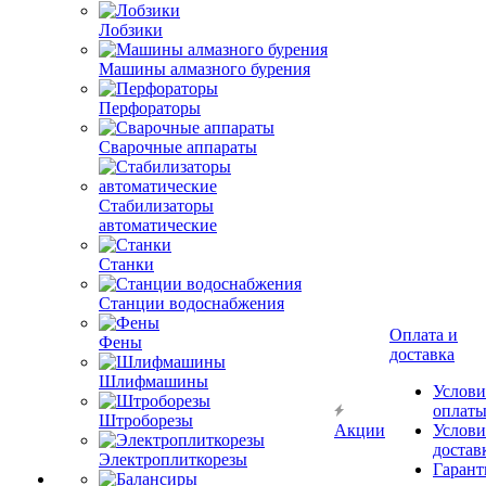
Лобзики
Машины алмазного бурения
Перфораторы
Сварочные аппараты
Стабилизаторы
автоматические
Станки
Станции водоснабжения
Оплата и
Фены
доставка
Шлифмашины
Услови
оплат
Штроборезы
Акции
Услови
достав
Электроплиткорезы
Гарант