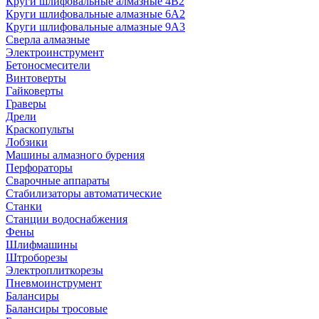
Круги шлифовальные алмазные 4В2
Круги шлифовальные алмазные 6A2
Круги шлифовальные алмазные 9А3
Сверла алмазные
Электроинструмент
Бетоносмесители
Винтоверты
Гайковерты
Граверы
Дрели
Краскопульты
Лобзики
Машины алмазного бурения
Перфораторы
Сварочные аппараты
Стабилизаторы автоматические
Станки
Станции водоснабжения
Фены
Шлифмашины
Штроборезы
Электроплиткорезы
Пневмоинструмент
Балансиры
Балансиры тросовые