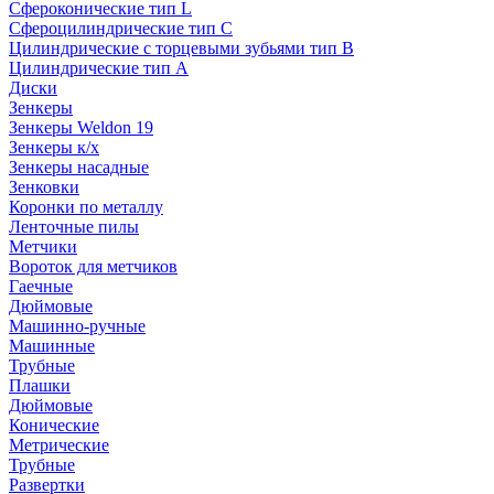
Сфероконические тип L
Сфероцилиндрические тип C
Цилиндрические с торцевыми зубьями тип B
Цилиндрические тип А
Диски
Зенкеры
Зенкеры Weldon 19
Зенкеры к/х
Зенкеры насадные
Зенковки
Коронки по металлу
Ленточные пилы
Метчики
Вороток для метчиков
Гаечные
Дюймовые
Машинно-ручные
Машинные
Трубные
Плашки
Дюймовые
Конические
Метрические
Трубные
Развертки