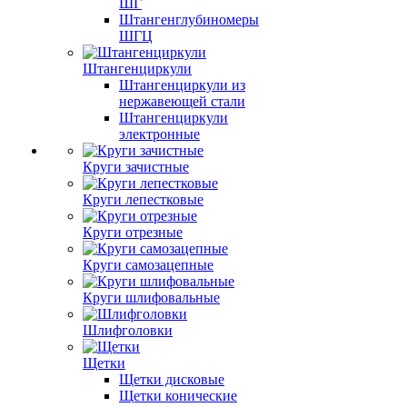
ШГ
Штангенглубиномеры
ШГЦ
Штангенциркули
Штангенциркули из
нержавеющей стали
Штангенциркули
электронные
Круги зачистные
Круги лепестковые
Круги отрезные
Круги самозацепные
Круги шлифовальные
Шлифголовки
Щетки
Щетки дисковые
Щетки конические