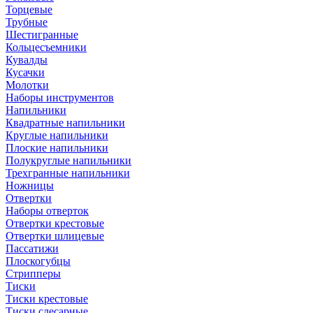
Торцевые
Трубные
Шестигранные
Кольцесъемники
Кувалды
Кусачки
Молотки
Наборы инструментов
Напильники
Квадратные напильники
Круглые напильники
Плоские напильники
Полукруглые напильники
Трехгранные напильники
Ножницы
Отвертки
Наборы отверток
Отвертки крестовые
Отвертки шлицевые
Пассатижи
Плоскогубцы
Стрипперы
Тиски
Тиски крестовые
Тиски слесарные