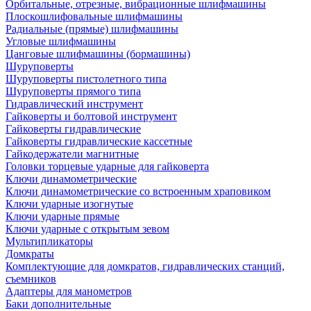
Орбитальные, отрезные, вибрационные шлифмашины
Плоскошлифовальные шлифмашины
Радиальные (прямые) шлифмашины
Угловые шлифмашины
Цанговые шлифмашины (бормашины)
Шуруповерты
Шуруповерты пистолетного типа
Шуруповерты прямого типа
Гидравлический инструмент
Гайковерты и болтовой инструмент
Гайковерты гидравлические
Гайковерты гидравлические кассетные
Гайкодержатели магнитные
Головки торцевые ударные для гайковерта
Ключи динамометрические
Ключи динамометрические со встроенным храповиком
Ключи ударные изогнутые
Ключи ударные прямые
Ключи ударные с открытым зевом
Мультипликаторы
Домкраты
Комплектующие для домкратов, гидравлических станций,
съемников
Адаптеры для манометров
Баки дополнительные