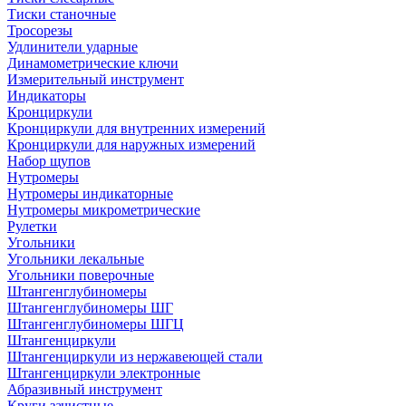
Тиски станочные
Тросорезы
Удлинители ударные
Динамометрические ключи
Измерительный инструмент
Индикаторы
Кронциркули
Кронциркули для внутренних измерений
Кронциркули для наружных измерений
Набор щупов
Нутромеры
Нутромеры индикаторные
Нутромеры микрометрические
Рулетки
Угольники
Угольники лекальные
Угольники поверочные
Штангенглубиномеры
Штангенглубиномеры ШГ
Штангенглубиномеры ШГЦ
Штангенциркули
Штангенциркули из нержавеющей стали
Штангенциркули электронные
Абразивный инструмент
Круги зачистные