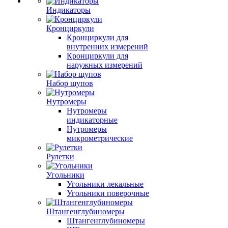
Индикаторы
Кронциркули
Кронциркули для
внутренних измерений
Кронциркули для
наружных измерений
Набор щупов
Нутромеры
Нутромеры
индикаторные
Нутромеры
микрометрические
Рулетки
Угольники
Угольники лекальные
Угольники поверочные
Штангенглубиномеры
Штангенглубиномеры