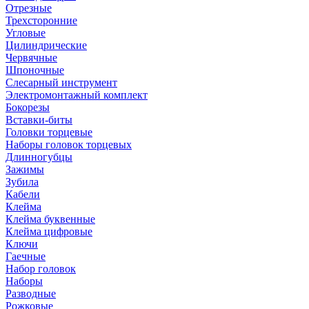
Отрезные
Трехсторонние
Угловые
Цилиндрические
Червячные
Шпоночные
Слесарный инструмент
Электромонтажный комплект
Бокорезы
Вставки-биты
Головки торцевые
Наборы головок торцевых
Длинногубцы
Зажимы
Зубила
Кабели
Клейма
Клейма буквенные
Клейма цифровые
Ключи
Гаечные
Набор головок
Наборы
Разводные
Рожковые