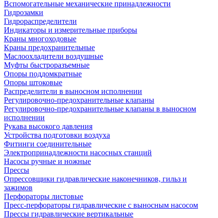
Вспомогательные механические принадлежности
Гидрозамки
Гидрораспределители
Индикаторы и измерительные приборы
Краны многоходовые
Краны предохранительные
Маслоохладители воздушные
Муфты быстроразъемные
Опоры поддомкратные
Опоры штоковые
Распределители в выносном исполнении
Регулировочно-предохранительные клапаны
Регулировочно-предохранительные клапаны в выносном
исполнении
Рукава высокого давления
Устройства подготовки воздуха
Фитинги соединительные
Электропринадлежности насосных станций
Насосы ручные и ножные
Прессы
Опрессовщики гидравлические наконечников, гильз и
зажимов
Перфораторы листовые
Пресс-перфораторы гидравлические с выносным насосом
Прессы гидравлические вертикальные