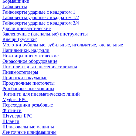
Бормашинки
Гайковерты
Гайковерты ударные с квадратом 1
Гайковерты ударные с квадратом 1/2
Гайковерты ударные с квадратом 3/4
Дрели пневматические
Заклепочные (клепальные) инструменты
Клещи (кусачки)
Молотки рубильные, зубильные, игольчатые, клепальные
Напильники, надфили
Ножницы пневматические
Окрасочное оборудование
Пистолеты для нанесения силикона
Пневмостеплеры
Присоски вакуумные
Продувочные пистолеты
Резьбонарезные машины
Фитинги для пневматических линий
Муфты БРС
Переходники резьбовые
Фитинги
Штуцеры БРС
Шланги
Шлифовальные машины
Ленточные шлифмашины