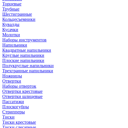
Торцевые
Трубные
Шестигранные
Кольцесъемники
Кувалды
Кусачки
Молотки
Наборы инструментов
Напильники
Квадратные напильники
Круглые напильники
Плоские напильники
Полукруглые напильники
Трехгранные напильники
Ножницы
Отвертки
Наборы отверток
Отвертки крестовые
Отвертки шлицевые
Пассатижи
Плоскогубцы
Стрипперы
Тиски
Тиски крестовые
Тиски слесарные