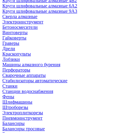
Круги шлифовальные алмазные 4В2
Круги шлифовальные алмазные 6A2
Круги шлифовальные алмазные 9А3
Сверла алмазные
Электроинструмент
Бетоносмесители
Винтоверты
Гайковерты
Граверы
Дрели
Краскопульты
Лобзики
Машины алмазного бурения
Перфораторы
Сварочные аппараты
Стабилизаторы автоматические
Станки
Станции водоснабжения
Фены
Шлифмашины
Штроборезы
Электроплиткорезы
Пневмоинструмент
Балансиры
Балансиры тросовые