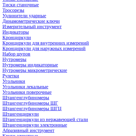
Тиски станочные
Тросорезы
Удлинители ударные
Динамометрические ключи
Измерительный инструмент
Индикаторы
Кронциркули
Кронциркули для внутренних измерений
Кронциркули для наружных измерений
Набор щупов
Нутромеры
Нутромеры индикаторные
Нутромеры микрометрические
Рулетки
Угольники
Угольники лекальные
Угольники поверочные
Штангенглубиномеры
Штангенглубиномеры ШГ
Штангенглубиномеры ШГЦ
Штангенциркули
Штангенциркули из нержавеющей стали
Штангенциркули электронные
Абразивный инструмент
Круги зачистные