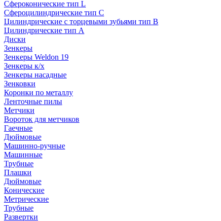
Сфероконические тип L
Сфероцилиндрические тип C
Цилиндрические с торцевыми зубьями тип B
Цилиндрические тип А
Диски
Зенкеры
Зенкеры Weldon 19
Зенкеры к/х
Зенкеры насадные
Зенковки
Коронки по металлу
Ленточные пилы
Метчики
Вороток для метчиков
Гаечные
Дюймовые
Машинно-ручные
Машинные
Трубные
Плашки
Дюймовые
Конические
Метрические
Трубные
Развертки