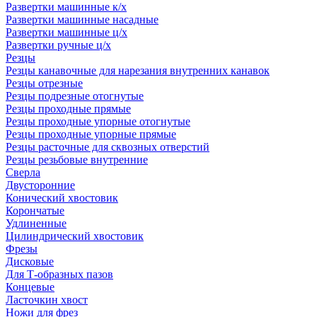
Развертки машинные к/х
Развертки машинные насадные
Развертки машинные ц/х
Развертки ручные ц/х
Резцы
Резцы канавочные для нарезания внутренних канавок
Резцы отрезные
Резцы подрезные отогнутые
Резцы проходные прямые
Резцы проходные упорные отогнутые
Резцы проходные упорные прямые
Резцы расточные для сквозных отверстий
Резцы резьбовые внутренние
Сверла
Двусторонние
Конический хвостовик
Корончатые
Удлиненные
Цилиндрический хвостовик
Фрезы
Дисковые
Для Т-образных пазов
Концевые
Ласточкин хвост
Ножи для фрез