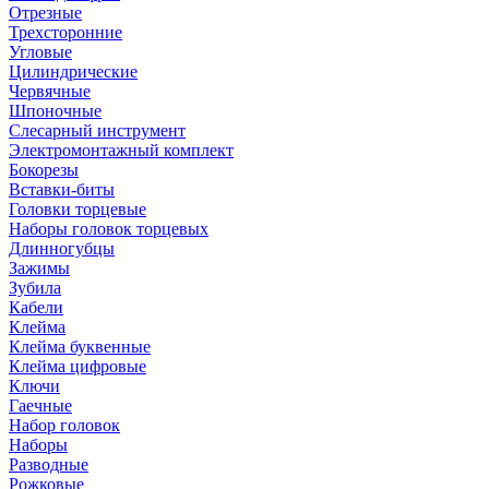
Отрезные
Трехсторонние
Угловые
Цилиндрические
Червячные
Шпоночные
Слесарный инструмент
Электромонтажный комплект
Бокорезы
Вставки-биты
Головки торцевые
Наборы головок торцевых
Длинногубцы
Зажимы
Зубила
Кабели
Клейма
Клейма буквенные
Клейма цифровые
Ключи
Гаечные
Набор головок
Наборы
Разводные
Рожковые