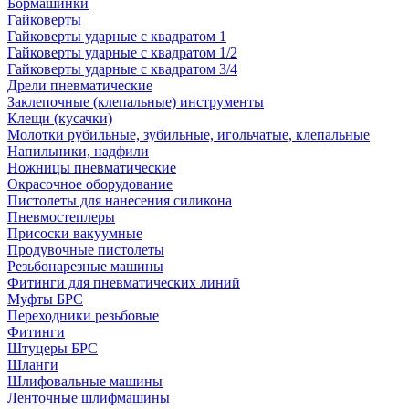
Бормашинки
Гайковерты
Гайковерты ударные с квадратом 1
Гайковерты ударные с квадратом 1/2
Гайковерты ударные с квадратом 3/4
Дрели пневматические
Заклепочные (клепальные) инструменты
Клещи (кусачки)
Молотки рубильные, зубильные, игольчатые, клепальные
Напильники, надфили
Ножницы пневматические
Окрасочное оборудование
Пистолеты для нанесения силикона
Пневмостеплеры
Присоски вакуумные
Продувочные пистолеты
Резьбонарезные машины
Фитинги для пневматических линий
Муфты БРС
Переходники резьбовые
Фитинги
Штуцеры БРС
Шланги
Шлифовальные машины
Ленточные шлифмашины