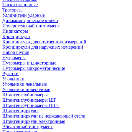
Тиски станочные
Тросорезы
Удлинители ударные
Динамометрические ключи
Измерительный инструмент
Индикаторы
Кронциркули
Кронциркули для внутренних измерений
Кронциркули для наружных измерений
Набор щупов
Нутромеры
Нутромеры индикаторные
Нутромеры микрометрические
Рулетки
Угольники
Угольники лекальные
Угольники поверочные
Штангенглубиномеры
Штангенглубиномеры ШГ
Штангенглубиномеры ШГЦ
Штангенциркули
Штангенциркули из нержавеющей стали
Штангенциркули электронные
Абразивный инструмент
Круги зачистные