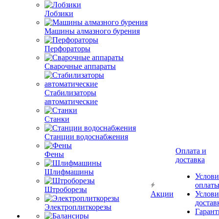
Лобзики
Машины алмазного бурения
Перфораторы
Сварочные аппараты
Стабилизаторы
автоматические
Станки
Станции водоснабжения
Оплата и
Фены
доставка
Шлифмашины
Услови
оплат
Штроборезы
Акции
Услови
достав
Электроплиткорезы
Гарант