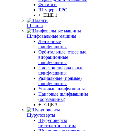
Фитинги
Штуцеры БРС
+ ЕЩЕ 1
Шланги
Шлифовальные машины
Ленточные
шлифмашины
Орбитальные, отрезные,
вибрационные
шлифмашины
Плоскошлифовальные
шлифмашины
Радиальные (прямые)
шлифмашины
Угловые шлифмашины
Цанговые шлифмашины
(бормашины)
+ ЕЩЕ 3
Шуруповерты
Шуруповерты
пистолетного типа
Шуруповерты прямого