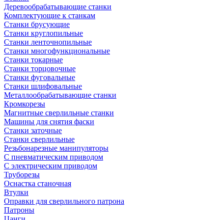
Деревообрабатывающие станки
Комплектующие к станкам
Станки брусующие
Станки круглопильные
Станки ленточнопильные
Станки многофункциональные
Станки токарные
Станки торцовочные
Станки фуговальные
Станки шлифовальные
Металлообрабатывающие станки
Кромкорезы
Магнитные сверлильные станки
Машины для снятия фаски
Станки заточные
Станки сверлильные
Резьбонарезные манипуляторы
С пневматическим приводом
С электрическим приводом
Труборезы
Оснастка станочная
Втулки
Оправки для сверлильного патрона
Патроны
Цанги