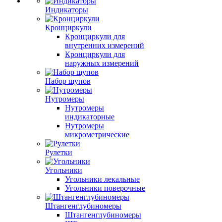
Индикаторы
Кронциркули
Кронциркули для
внутренних измерений
Кронциркули для
наружных измерений
Набор щупов
Нутромеры
Нутромеры
индикаторные
Нутромеры
микрометрические
Рулетки
Угольники
Угольники лекальные
Угольники поверочные
Штангенглубиномеры
Штангенглубиномеры