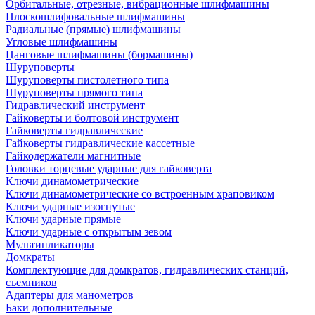
Орбитальные, отрезные, вибрационные шлифмашины
Плоскошлифовальные шлифмашины
Радиальные (прямые) шлифмашины
Угловые шлифмашины
Цанговые шлифмашины (бормашины)
Шуруповерты
Шуруповерты пистолетного типа
Шуруповерты прямого типа
Гидравлический инструмент
Гайковерты и болтовой инструмент
Гайковерты гидравлические
Гайковерты гидравлические кассетные
Гайкодержатели магнитные
Головки торцевые ударные для гайковерта
Ключи динамометрические
Ключи динамометрические со встроенным храповиком
Ключи ударные изогнутые
Ключи ударные прямые
Ключи ударные с открытым зевом
Мультипликаторы
Домкраты
Комплектующие для домкратов, гидравлических станций,
съемников
Адаптеры для манометров
Баки дополнительные