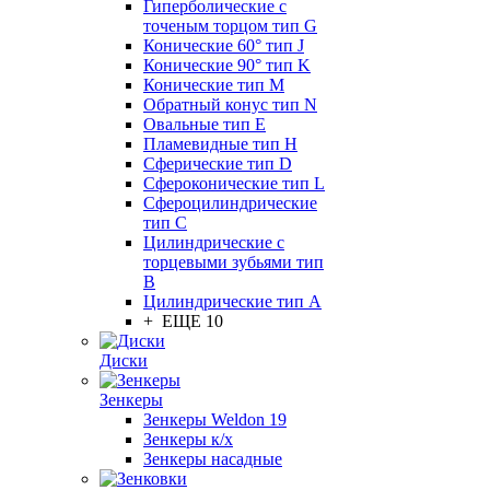
Гиперболические с
точеным торцом тип G
Конические 60° тип J
Конические 90° тип K
Конические тип M
Обратный конус тип N
Овальные тип E
Пламевидные тип H
Сферические тип D
Сфероконические тип L
Сфероцилиндрические
тип C
Цилиндрические с
торцевыми зубьями тип
B
Цилиндрические тип А
+ ЕЩЕ 10
Диски
Зенкеры
Зенкеры Weldon 19
Зенкеры к/х
Зенкеры насадные