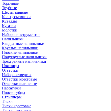
Торцевые
Трубные
Шестигранные
Кольцесъемники
Кувалды
Кусачки
Молотки
Наборы инструментов
Напильники
Квадратные напильники
Круглые напильники
Плоские напильники
Полукруглые напильники
Трехгранные напильники
Ножницы
Отвертки
Наборы отверток
Отвертки крестовые
Отвертки шлицевые
Пассатижи
Плоскогубцы
Стрипперы
Тиски
Тиски крестовые
Тиски слесарные