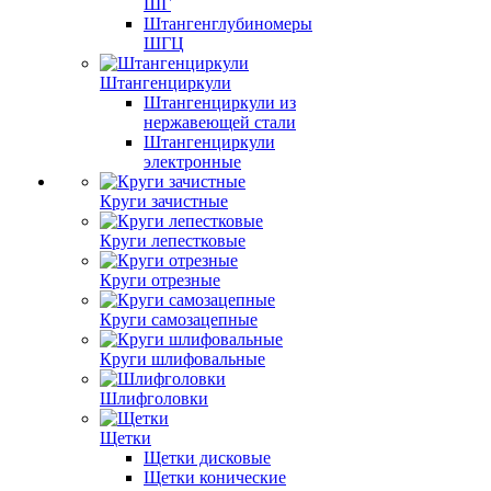
ШГ
Штангенглубиномеры
ШГЦ
Штангенциркули
Штангенциркули из
нержавеющей стали
Штангенциркули
электронные
Круги зачистные
Круги лепестковые
Круги отрезные
Круги самозацепные
Круги шлифовальные
Шлифголовки
Щетки
Щетки дисковые
Щетки конические