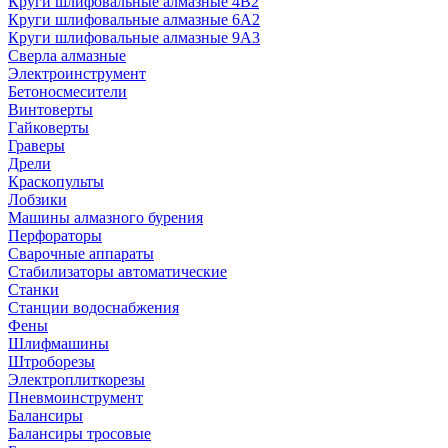
Круги шлифовальные алмазные 4В2
Круги шлифовальные алмазные 6A2
Круги шлифовальные алмазные 9А3
Сверла алмазные
Электроинструмент
Бетоносмесители
Винтоверты
Гайковерты
Граверы
Дрели
Краскопульты
Лобзики
Машины алмазного бурения
Перфораторы
Сварочные аппараты
Стабилизаторы автоматические
Станки
Станции водоснабжения
Фены
Шлифмашины
Штроборезы
Электроплиткорезы
Пневмоинструмент
Балансиры
Балансиры тросовые