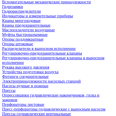
Вспомогательные механические принадлежности
Гидрозамки
Гидрораспределители
Индикаторы и измерительные приборы
Краны многоходовые
Краны предохранительные
Маслоохладители воздушные
Муфты быстроразъемные
Опоры поддомкратные
Опоры штоковые
Распределители в выносном исполнении
Регулировочно-предохранительные клапаны
Регулировочно-предохранительные клапаны в выносном
исполнении
Рукава высокого давления
Устройства подготовки воздуха
Фитинги соединительные
Электропринадлежности насосных станций
Насосы ручные и ножные
Прессы
Опрессовщики гидравлические наконечников, гильз и
зажимов
Перфораторы листовые
Пресс-перфораторы гидравлические с выносным насосом
Прессы гидравлические вертикальные