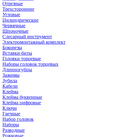
Отрезные
Трехсторонние
Угловые
Цилиндрические
Червячные
Шпоночные
Слесарный инструмент
Электромонтажный комплект
Бокорезы
Вставки-биты
Головки торцевые
Наборы головок торцевых
Длинногубцы
Зажимы
Зубила
Кабели
Клейма
Клейма буквенные
Клейма цифровые
Ключи
Гаечные
Набор головок
Наборы
Разводные
Рожковые