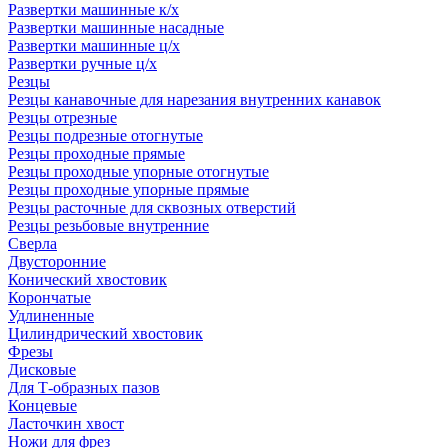
Развертки машинные к/х
Развертки машинные насадные
Развертки машинные ц/х
Развертки ручные ц/х
Резцы
Резцы канавочные для нарезания внутренних канавок
Резцы отрезные
Резцы подрезные отогнутые
Резцы проходные прямые
Резцы проходные упорные отогнутые
Резцы проходные упорные прямые
Резцы расточные для сквозных отверстий
Резцы резьбовые внутренние
Сверла
Двусторонние
Конический хвостовик
Корончатые
Удлиненные
Цилиндрический хвостовик
Фрезы
Дисковые
Для Т-образных пазов
Концевые
Ласточкин хвост
Ножи для фрез