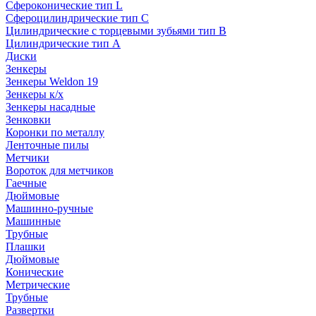
Сфероконические тип L
Сфероцилиндрические тип C
Цилиндрические с торцевыми зубьями тип B
Цилиндрические тип А
Диски
Зенкеры
Зенкеры Weldon 19
Зенкеры к/х
Зенкеры насадные
Зенковки
Коронки по металлу
Ленточные пилы
Метчики
Вороток для метчиков
Гаечные
Дюймовые
Машинно-ручные
Машинные
Трубные
Плашки
Дюймовые
Конические
Метрические
Трубные
Развертки