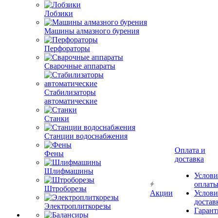
Лобзики
Машины алмазного бурения
Перфораторы
Сварочные аппараты
Стабилизаторы
автоматические
Станки
Станции водоснабжения
Оплата и
Фены
доставка
Шлифмашины
Услови
оплат
Штроборезы
Акции
Услови
достав
Электроплиткорезы
Гарант