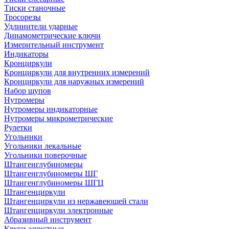
Тиски станочные
Тросорезы
Удлинители ударные
Динамометрические ключи
Измерительный инструмент
Индикаторы
Кронциркули
Кронциркули для внутренних измерений
Кронциркули для наружных измерений
Набор щупов
Нутромеры
Нутромеры индикаторные
Нутромеры микрометрические
Рулетки
Угольники
Угольники лекальные
Угольники поверочные
Штангенглубиномеры
Штангенглубиномеры ШГ
Штангенглубиномеры ШГЦ
Штангенциркули
Штангенциркули из нержавеющей стали
Штангенциркули электронные
Абразивный инструмент
Круги зачистные