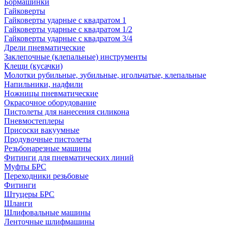
Бормашинки
Гайковерты
Гайковерты ударные с квадратом 1
Гайковерты ударные с квадратом 1/2
Гайковерты ударные с квадратом 3/4
Дрели пневматические
Заклепочные (клепальные) инструменты
Клещи (кусачки)
Молотки рубильные, зубильные, игольчатые, клепальные
Напильники, надфили
Ножницы пневматические
Окрасочное оборудование
Пистолеты для нанесения силикона
Пневмостеплеры
Присоски вакуумные
Продувочные пистолеты
Резьбонарезные машины
Фитинги для пневматических линий
Муфты БРС
Переходники резьбовые
Фитинги
Штуцеры БРС
Шланги
Шлифовальные машины
Ленточные шлифмашины