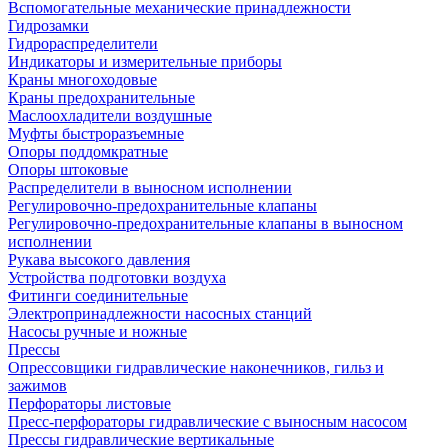
Вспомогательные механические принадлежности
Гидрозамки
Гидрораспределители
Индикаторы и измерительные приборы
Краны многоходовые
Краны предохранительные
Маслоохладители воздушные
Муфты быстроразъемные
Опоры поддомкратные
Опоры штоковые
Распределители в выносном исполнении
Регулировочно-предохранительные клапаны
Регулировочно-предохранительные клапаны в выносном
исполнении
Рукава высокого давления
Устройства подготовки воздуха
Фитинги соединительные
Электропринадлежности насосных станций
Насосы ручные и ножные
Прессы
Опрессовщики гидравлические наконечников, гильз и
зажимов
Перфораторы листовые
Пресс-перфораторы гидравлические с выносным насосом
Прессы гидравлические вертикальные