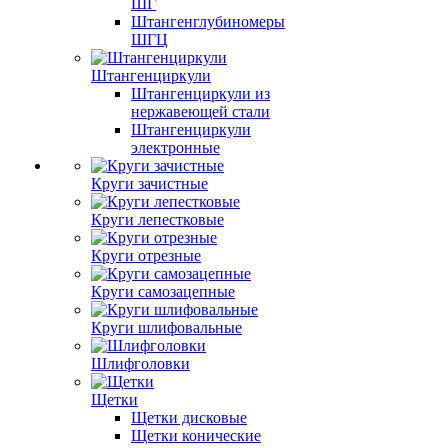
ШГ
Штангенглубиномеры
ШГЦ
Штангенциркули
Штангенциркули из
нержавеющей стали
Штангенциркули
электронные
Круги зачистные
Круги лепестковые
Круги отрезные
Круги самозацепные
Круги шлифовальные
Шлифголовки
Щетки
Щетки дисковые
Щетки конические