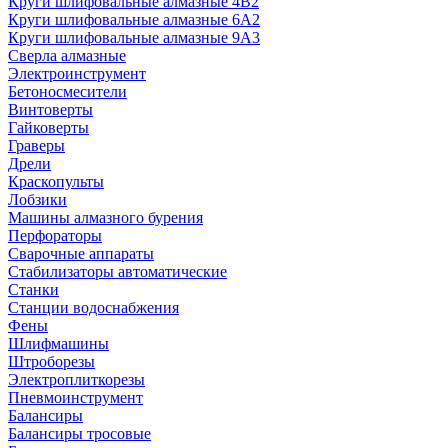
Круги шлифовальные алмазные 4В2
Круги шлифовальные алмазные 6A2
Круги шлифовальные алмазные 9А3
Сверла алмазные
Электроинструмент
Бетоносмесители
Винтоверты
Гайковерты
Граверы
Дрели
Краскопульты
Лобзики
Машины алмазного бурения
Перфораторы
Сварочные аппараты
Стабилизаторы автоматические
Станки
Станции водоснабжения
Фены
Шлифмашины
Штроборезы
Электроплиткорезы
Пневмоинструмент
Балансиры
Балансиры тросовые