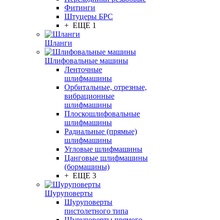
Фитинги
Штуцеры БРС
+ ЕЩЕ 1
Шланги
Шлифовальные машины
Ленточные
шлифмашины
Орбитальные, отрезные,
вибрационные
шлифмашины
Плоскошлифовальные
шлифмашины
Радиальные (прямые)
шлифмашины
Угловые шлифмашины
Цанговые шлифмашины
(бормашины)
+ ЕЩЕ 3
Шуруповерты
Шуруповерты
пистолетного типа
Шуруповерты прямого