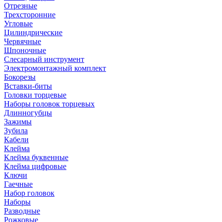
Отрезные
Трехсторонние
Угловые
Цилиндрические
Червячные
Шпоночные
Слесарный инструмент
Электромонтажный комплект
Бокорезы
Вставки-биты
Головки торцевые
Наборы головок торцевых
Длинногубцы
Зажимы
Зубила
Кабели
Клейма
Клейма буквенные
Клейма цифровые
Ключи
Гаечные
Набор головок
Наборы
Разводные
Рожковые