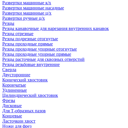
Развертки машинные к/х
Развертки машинные насадные
Развертки машинные ц/х
Развертки ручные ц/х
Резцы
Резцы канавочные для нарезания внутренних канавок
Резцы отрезные
Резцы подрезные отогнутые
Резцы проходные прямые
Резцы проходные упорные отогнутые
Резцы проходные упорные прямые
Резцы расточные для сквозных отверстий
Резцы резьбовые внутренние
Сверла
Двусторонние
Конический хвостовик
Корончатые
Удлиненные
Цилиндрический хвостовик
Фрезы
Дисковые
Для Т-образных пазов
Концевые
Ласточкин хвост
Ножи для фрез