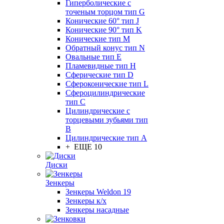
Гиперболические с
точеным торцом тип G
Конические 60° тип J
Конические 90° тип K
Конические тип M
Обратный конус тип N
Овальные тип E
Пламевидные тип H
Сферические тип D
Сфероконические тип L
Сфероцилиндрические
тип C
Цилиндрические с
торцевыми зубьями тип
B
Цилиндрические тип А
+ ЕЩЕ 10
Диски
Зенкеры
Зенкеры Weldon 19
Зенкеры к/х
Зенкеры насадные