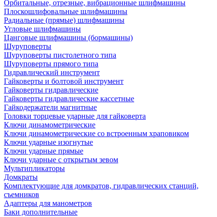
Орбитальные, отрезные, вибрационные шлифмашины
Плоскошлифовальные шлифмашины
Радиальные (прямые) шлифмашины
Угловые шлифмашины
Цанговые шлифмашины (бормашины)
Шуруповерты
Шуруповерты пистолетного типа
Шуруповерты прямого типа
Гидравлический инструмент
Гайковерты и болтовой инструмент
Гайковерты гидравлические
Гайковерты гидравлические кассетные
Гайкодержатели магнитные
Головки торцевые ударные для гайковерта
Ключи динамометрические
Ключи динамометрические со встроенным храповиком
Ключи ударные изогнутые
Ключи ударные прямые
Ключи ударные с открытым зевом
Мультипликаторы
Домкраты
Комплектующие для домкратов, гидравлических станций,
съемников
Адаптеры для манометров
Баки дополнительные