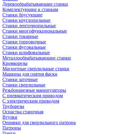
Деревообрабатывающие станки
Комплектующие к станкам
Станки брусующие
Станки круглопильные
Станки ленточнопильные
Станки многофункциональные
Станки токарные
Станки торцовочные
Станки фуговальные
Станки шлифовальные
Металлообрабатывающие станки
Кромкорезы
Магнитные сверлильные станки
Машины для снятия фаски
Станки заточные
Станки сверлильные
Резьбонарезные манипуляторы
С пневматическим приводом
С электрическим приводом
Труборезы
Оснастка станочная
Втулки
Оправки для сверлильного патрона
Патроны
Цанги