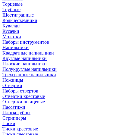
Торцевые
Трубные
Шестигранные
Кольцесъемники
Кувалды
Кусачки
Молотки
Наборы инструментов
Напильники
Квадратные напильники
Круглые напильники
Плоские напильники
Полукруглые напильники
Трехгранные напильники
Ножницы
Отвертки
Наборы отверток
Отвертки крестовые
Отвертки шлицевые
Пассатижи
Плоскогубцы
Стрипперы
Тиски
Тиски крестовые
Тиски слесарные