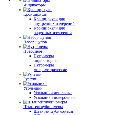
Индикаторы
Кронциркули
Кронциркули для
внутренних измерений
Кронциркули для
наружных измерений
Набор щупов
Нутромеры
Нутромеры
индикаторные
Нутромеры
микрометрические
Рулетки
Угольники
Угольники лекальные
Угольники поверочные
Штангенглубиномеры
Штангенглубиномеры