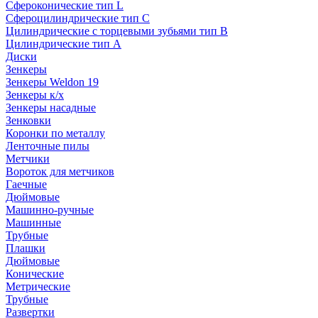
Сфероконические тип L
Сфероцилиндрические тип C
Цилиндрические с торцевыми зубьями тип B
Цилиндрические тип А
Диски
Зенкеры
Зенкеры Weldon 19
Зенкеры к/х
Зенкеры насадные
Зенковки
Коронки по металлу
Ленточные пилы
Метчики
Вороток для метчиков
Гаечные
Дюймовые
Машинно-ручные
Машинные
Трубные
Плашки
Дюймовые
Конические
Метрические
Трубные
Развертки