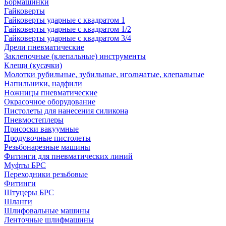
Бормашинки
Гайковерты
Гайковерты ударные с квадратом 1
Гайковерты ударные с квадратом 1/2
Гайковерты ударные с квадратом 3/4
Дрели пневматические
Заклепочные (клепальные) инструменты
Клещи (кусачки)
Молотки рубильные, зубильные, игольчатые, клепальные
Напильники, надфили
Ножницы пневматические
Окрасочное оборудование
Пистолеты для нанесения силикона
Пневмостеплеры
Присоски вакуумные
Продувочные пистолеты
Резьбонарезные машины
Фитинги для пневматических линий
Муфты БРС
Переходники резьбовые
Фитинги
Штуцеры БРС
Шланги
Шлифовальные машины
Ленточные шлифмашины