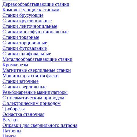
Деревообрабатывающие станки
Комплектующие к станкам
Станки брусующие
Станки круглопильные
Станки ленточнопильные
Станки многофункциональные
Станки токарные
Станки торцовочные
Станки фуговальные
Станки шлифовальные
Металлообрабатывающие станки
Кромкорезы
Магнитные сверлильные станки
Машины для снятия фаски
Станки заточные
Станки сверлильные
Резьбонарезные манипуляторы
С пневматическим приводом
С электрическим приводом
Труборезы
Оснастка станочная
Втулки
Оправки для сверлильного патрона
Патроны
Цанги