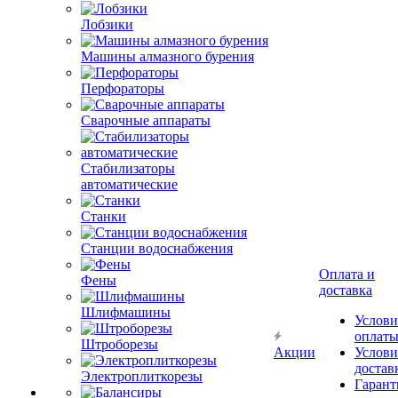
Лобзики
Машины алмазного бурения
Перфораторы
Сварочные аппараты
Стабилизаторы
автоматические
Станки
Станции водоснабжения
Оплата и
Фены
доставка
Шлифмашины
Услови
оплат
Штроборезы
Акции
Услови
достав
Электроплиткорезы
Гарант