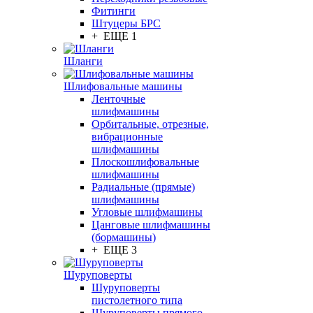
Фитинги
Штуцеры БРС
+ ЕЩЕ 1
Шланги
Шлифовальные машины
Ленточные
шлифмашины
Орбитальные, отрезные,
вибрационные
шлифмашины
Плоскошлифовальные
шлифмашины
Радиальные (прямые)
шлифмашины
Угловые шлифмашины
Цанговые шлифмашины
(бормашины)
+ ЕЩЕ 3
Шуруповерты
Шуруповерты
пистолетного типа
Шуруповерты прямого