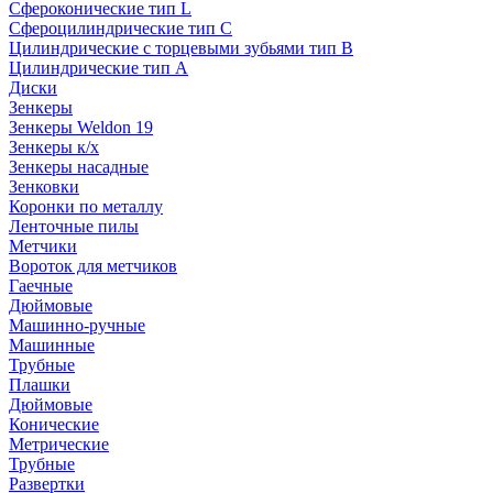
Сфероконические тип L
Сфероцилиндрические тип C
Цилиндрические с торцевыми зубьями тип B
Цилиндрические тип А
Диски
Зенкеры
Зенкеры Weldon 19
Зенкеры к/х
Зенкеры насадные
Зенковки
Коронки по металлу
Ленточные пилы
Метчики
Вороток для метчиков
Гаечные
Дюймовые
Машинно-ручные
Машинные
Трубные
Плашки
Дюймовые
Конические
Метрические
Трубные
Развертки