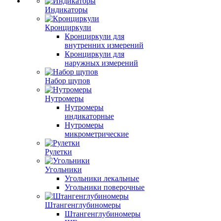
Индикаторы
Кронциркули
Кронциркули для
внутренних измерений
Кронциркули для
наружных измерений
Набор щупов
Нутромеры
Нутромеры
индикаторные
Нутромеры
микрометрические
Рулетки
Угольники
Угольники лекальные
Угольники поверочные
Штангенглубиномеры
Штангенглубиномеры