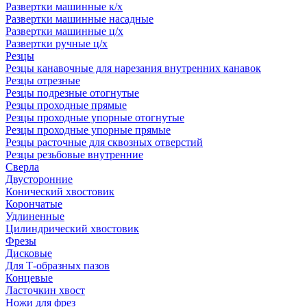
Развертки машинные к/х
Развертки машинные насадные
Развертки машинные ц/х
Развертки ручные ц/х
Резцы
Резцы канавочные для нарезания внутренних канавок
Резцы отрезные
Резцы подрезные отогнутые
Резцы проходные прямые
Резцы проходные упорные отогнутые
Резцы проходные упорные прямые
Резцы расточные для сквозных отверстий
Резцы резьбовые внутренние
Сверла
Двусторонние
Конический хвостовик
Корончатые
Удлиненные
Цилиндрический хвостовик
Фрезы
Дисковые
Для Т-образных пазов
Концевые
Ласточкин хвост
Ножи для фрез