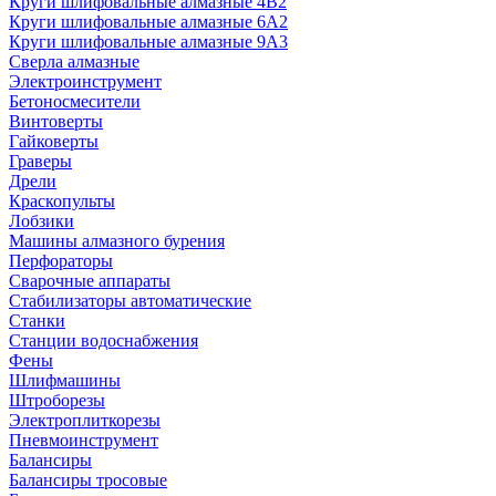
Круги шлифовальные алмазные 4В2
Круги шлифовальные алмазные 6A2
Круги шлифовальные алмазные 9А3
Сверла алмазные
Электроинструмент
Бетоносмесители
Винтоверты
Гайковерты
Граверы
Дрели
Краскопульты
Лобзики
Машины алмазного бурения
Перфораторы
Сварочные аппараты
Стабилизаторы автоматические
Станки
Станции водоснабжения
Фены
Шлифмашины
Штроборезы
Электроплиткорезы
Пневмоинструмент
Балансиры
Балансиры тросовые