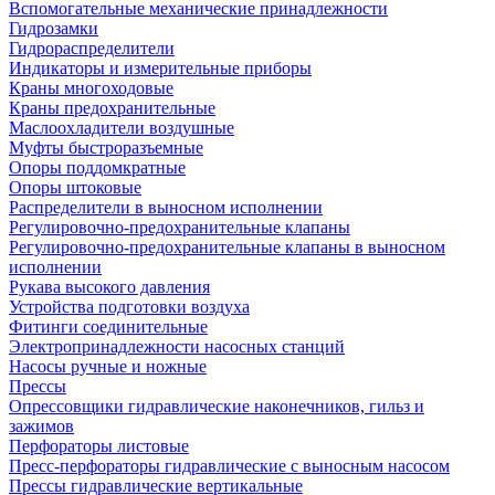
Вспомогательные механические принадлежности
Гидрозамки
Гидрораспределители
Индикаторы и измерительные приборы
Краны многоходовые
Краны предохранительные
Маслоохладители воздушные
Муфты быстроразъемные
Опоры поддомкратные
Опоры штоковые
Распределители в выносном исполнении
Регулировочно-предохранительные клапаны
Регулировочно-предохранительные клапаны в выносном
исполнении
Рукава высокого давления
Устройства подготовки воздуха
Фитинги соединительные
Электропринадлежности насосных станций
Насосы ручные и ножные
Прессы
Опрессовщики гидравлические наконечников, гильз и
зажимов
Перфораторы листовые
Пресс-перфораторы гидравлические с выносным насосом
Прессы гидравлические вертикальные