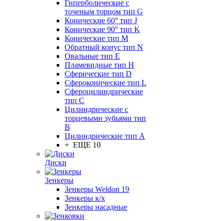
Гиперболические с
точеным торцом тип G
Конические 60° тип J
Конические 90° тип K
Конические тип M
Обратный конус тип N
Овальные тип E
Пламевидные тип H
Сферические тип D
Сфероконические тип L
Сфероцилиндрические
тип C
Цилиндрические с
торцевыми зубьями тип
B
Цилиндрические тип А
+ ЕЩЕ 10
Диски
Зенкеры
Зенкеры Weldon 19
Зенкеры к/х
Зенкеры насадные