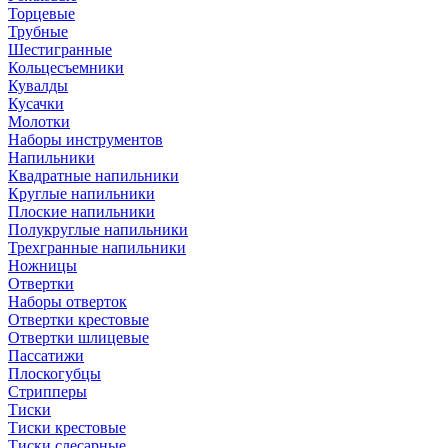
Торцевые
Трубные
Шестигранные
Кольцесъемники
Кувалды
Кусачки
Молотки
Наборы инструментов
Напильники
Квадратные напильники
Круглые напильники
Плоские напильники
Полукруглые напильники
Трехгранные напильники
Ножницы
Отвертки
Наборы отверток
Отвертки крестовые
Отвертки шлицевые
Пассатижи
Плоскогубцы
Стрипперы
Тиски
Тиски крестовые
Тиски слесарные