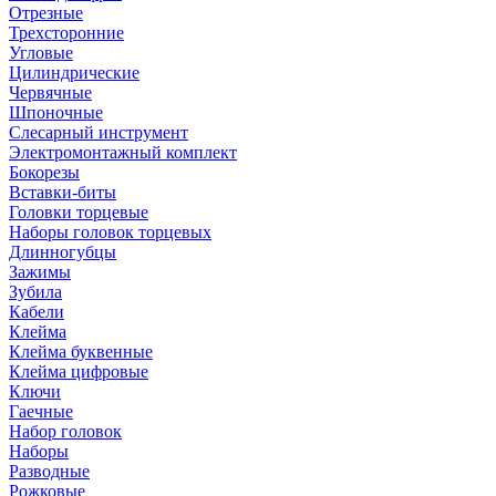
Отрезные
Трехсторонние
Угловые
Цилиндрические
Червячные
Шпоночные
Слесарный инструмент
Электромонтажный комплект
Бокорезы
Вставки-биты
Головки торцевые
Наборы головок торцевых
Длинногубцы
Зажимы
Зубила
Кабели
Клейма
Клейма буквенные
Клейма цифровые
Ключи
Гаечные
Набор головок
Наборы
Разводные
Рожковые