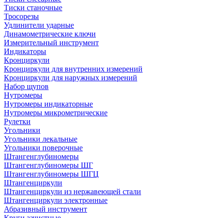
Тиски станочные
Тросорезы
Удлинители ударные
Динамометрические ключи
Измерительный инструмент
Индикаторы
Кронциркули
Кронциркули для внутренних измерений
Кронциркули для наружных измерений
Набор щупов
Нутромеры
Нутромеры индикаторные
Нутромеры микрометрические
Рулетки
Угольники
Угольники лекальные
Угольники поверочные
Штангенглубиномеры
Штангенглубиномеры ШГ
Штангенглубиномеры ШГЦ
Штангенциркули
Штангенциркули из нержавеющей стали
Штангенциркули электронные
Абразивный инструмент
Круги зачистные