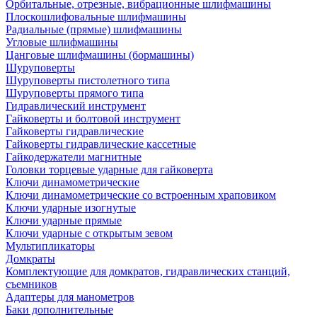
Орбитальные, отрезные, вибрационные шлифмашины
Плоскошлифовальные шлифмашины
Радиальные (прямые) шлифмашины
Угловые шлифмашины
Цанговые шлифмашины (бормашины)
Шуруповерты
Шуруповерты пистолетного типа
Шуруповерты прямого типа
Гидравлический инструмент
Гайковерты и болтовой инструмент
Гайковерты гидравлические
Гайковерты гидравлические кассетные
Гайкодержатели магнитные
Головки торцевые ударные для гайковерта
Ключи динамометрические
Ключи динамометрические со встроенным храповиком
Ключи ударные изогнутые
Ключи ударные прямые
Ключи ударные с открытым зевом
Мультипликаторы
Домкраты
Комплектующие для домкратов, гидравлических станций,
съемников
Адаптеры для манометров
Баки дополнительные