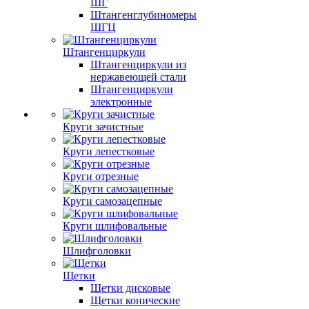
ШГ
Штангенглубиномеры
ШГЦ
Штангенциркули
Штангенциркули из
нержавеющей стали
Штангенциркули
электронные
Круги зачистные
Круги лепестковые
Круги отрезные
Круги самозацепные
Круги шлифовальные
Шлифголовки
Щетки
Щетки дисковые
Щетки конические