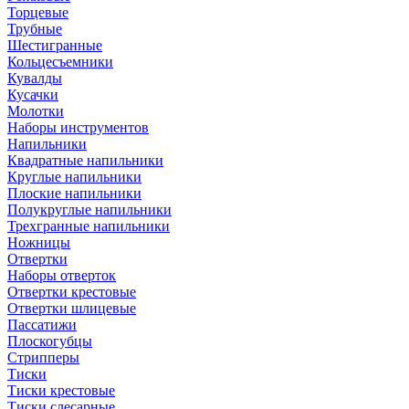
Торцевые
Трубные
Шестигранные
Кольцесъемники
Кувалды
Кусачки
Молотки
Наборы инструментов
Напильники
Квадратные напильники
Круглые напильники
Плоские напильники
Полукруглые напильники
Трехгранные напильники
Ножницы
Отвертки
Наборы отверток
Отвертки крестовые
Отвертки шлицевые
Пассатижи
Плоскогубцы
Стрипперы
Тиски
Тиски крестовые
Тиски слесарные