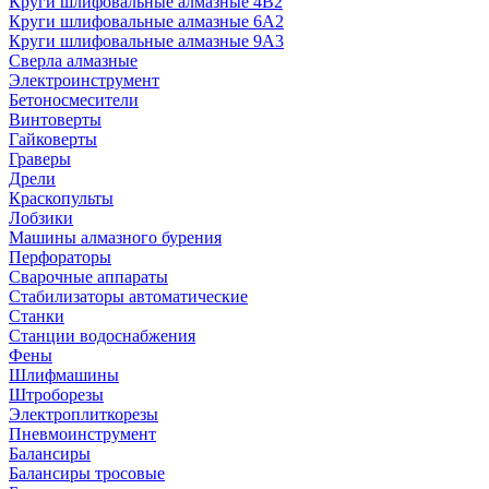
Круги шлифовальные алмазные 4В2
Круги шлифовальные алмазные 6A2
Круги шлифовальные алмазные 9А3
Сверла алмазные
Электроинструмент
Бетоносмесители
Винтоверты
Гайковерты
Граверы
Дрели
Краскопульты
Лобзики
Машины алмазного бурения
Перфораторы
Сварочные аппараты
Стабилизаторы автоматические
Станки
Станции водоснабжения
Фены
Шлифмашины
Штроборезы
Электроплиткорезы
Пневмоинструмент
Балансиры
Балансиры тросовые