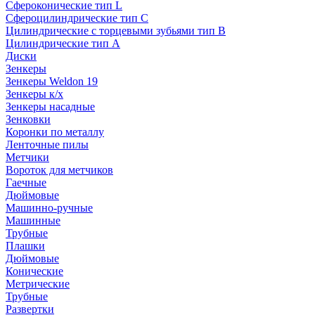
Сфероконические тип L
Сфероцилиндрические тип C
Цилиндрические с торцевыми зубьями тип B
Цилиндрические тип А
Диски
Зенкеры
Зенкеры Weldon 19
Зенкеры к/х
Зенкеры насадные
Зенковки
Коронки по металлу
Ленточные пилы
Метчики
Вороток для метчиков
Гаечные
Дюймовые
Машинно-ручные
Машинные
Трубные
Плашки
Дюймовые
Конические
Метрические
Трубные
Развертки