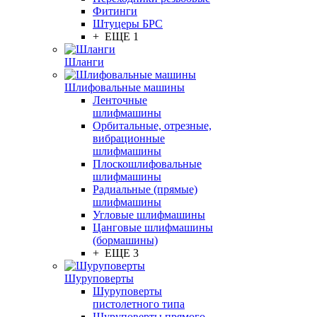
Фитинги
Штуцеры БРС
+ ЕЩЕ 1
Шланги
Шлифовальные машины
Ленточные
шлифмашины
Орбитальные, отрезные,
вибрационные
шлифмашины
Плоскошлифовальные
шлифмашины
Радиальные (прямые)
шлифмашины
Угловые шлифмашины
Цанговые шлифмашины
(бормашины)
+ ЕЩЕ 3
Шуруповерты
Шуруповерты
пистолетного типа
Шуруповерты прямого