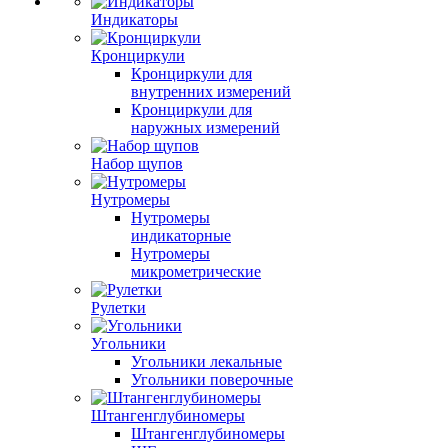
Индикаторы
Кронциркули
Кронциркули для
внутренних измерений
Кронциркули для
наружных измерений
Набор щупов
Нутромеры
Нутромеры
индикаторные
Нутромеры
микрометрические
Рулетки
Угольники
Угольники лекальные
Угольники поверочные
Штангенглубиномеры
Штангенглубиномеры