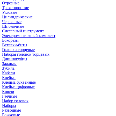
Отрезные
Трехсторонние
Угловые
Цилиндрические
Червячные
Шпоночные
Слесарный инструмент
Электромонтажный комплект
Бокорезы
Вставки-биты
Головки торцевые
Наборы головок торцевых
Длинногубцы
Зажимы
Зубила
Кабели
Клейма
Клейма буквенные
Клейма цифровые
Ключи
Гаечные
Набор головок
Наборы
Разводные
Рожковые