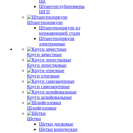
ШГ
Штангенглубиномеры
ШГЦ
Штангенциркули
Штангенциркули из
нержавеющей стали
Штангенциркули
электронные
Круги зачистные
Круги лепестковые
Круги отрезные
Круги самозацепные
Круги шлифовальные
Шлифголовки
Щетки
Щетки дисковые
Щетки конические