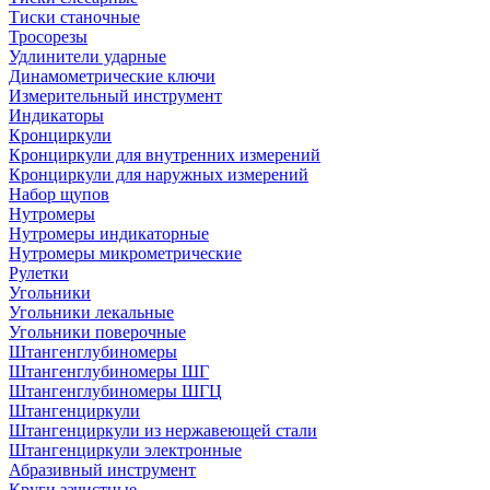
Тиски станочные
Тросорезы
Удлинители ударные
Динамометрические ключи
Измерительный инструмент
Индикаторы
Кронциркули
Кронциркули для внутренних измерений
Кронциркули для наружных измерений
Набор щупов
Нутромеры
Нутромеры индикаторные
Нутромеры микрометрические
Рулетки
Угольники
Угольники лекальные
Угольники поверочные
Штангенглубиномеры
Штангенглубиномеры ШГ
Штангенглубиномеры ШГЦ
Штангенциркули
Штангенциркули из нержавеющей стали
Штангенциркули электронные
Абразивный инструмент
Круги зачистные