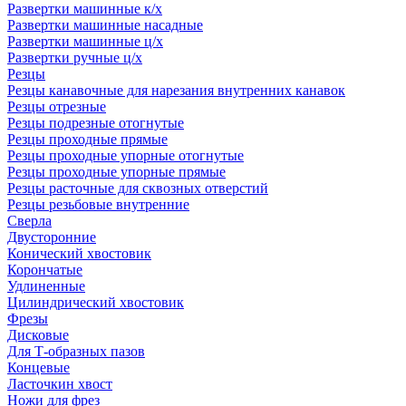
Развертки машинные к/х
Развертки машинные насадные
Развертки машинные ц/х
Развертки ручные ц/х
Резцы
Резцы канавочные для нарезания внутренних канавок
Резцы отрезные
Резцы подрезные отогнутые
Резцы проходные прямые
Резцы проходные упорные отогнутые
Резцы проходные упорные прямые
Резцы расточные для сквозных отверстий
Резцы резьбовые внутренние
Сверла
Двусторонние
Конический хвостовик
Корончатые
Удлиненные
Цилиндрический хвостовик
Фрезы
Дисковые
Для Т-образных пазов
Концевые
Ласточкин хвост
Ножи для фрез