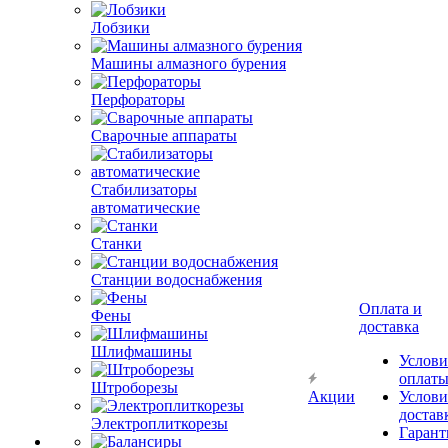
Лобзики
Машины алмазного бурения
Перфораторы
Сварочные аппараты
Стабилизаторы
автоматические
Станки
Станции водоснабжения
Оплата и
Фены
доставка
Шлифмашины
Услови
оплат
Штроборезы
Акции
Услови
достав
Электроплиткорезы
Гарант