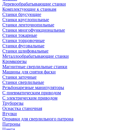
Деревообрабатывающие станки
Комплектующие к станкам
Станки брусующие
Станки круглопильные
Станки ленточнопильные
Станки многофункциональные
Станки токарные
Станки торцовочные
Станки фуговальные
Станки шлифовальные
Металлообрабатывающие станки
Кромкорезы
Магнитные сверлильные станки
Машины для снятия фаски
Станки заточные
Станки сверлильные
Резьбонарезные манипуляторы
С пневматическим приводом
С электрическим приводом
Труборезы
Оснастка станочная
Втулки
Оправки для сверлильного патрона
Патроны
Цанги