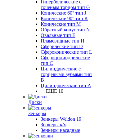
Гиперболические с
точеным торцом тип G
Конические 60° тип J
Конические 90° тип K
Конические тип M
Обратный конус тип N
Овальные тип E
Пламевидные тип H
Сферические тип D
Сфероконические тип L
Сфероцилиндрические
тип C
Цилиндрические с
торцевыми зубьями тип
B
Цилиндрические тип А
+ ЕЩЕ 10
Диски
Зенкеры
Зенкеры Weldon 19
Зенкеры к/х
Зенкеры насадные