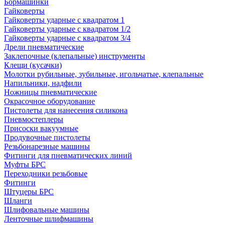
Бормашинки
Гайковерты
Гайковерты ударные с квадратом 1
Гайковерты ударные с квадратом 1/2
Гайковерты ударные с квадратом 3/4
Дрели пневматические
Заклепочные (клепальные) инструменты
Клещи (кусачки)
Молотки рубильные, зубильные, игольчатые, клепальные
Напильники, надфили
Ножницы пневматические
Окрасочное оборудование
Пистолеты для нанесения силикона
Пневмостеплеры
Присоски вакуумные
Продувочные пистолеты
Резьбонарезные машины
Фитинги для пневматических линий
Муфты БРС
Переходники резьбовые
Фитинги
Штуцеры БРС
Шланги
Шлифовальные машины
Ленточные шлифмашины