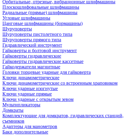
Орбитальные, отрезные, вибрационные шлифмашины
Плоскошлифовальные шлифмашины
Радиальные (прямые) шлифмашины
Угловые шлифмашины
Цанговые шлифмашины (бормашины)
Шуруповерты
Шуруповерты пистолетного типа
Шуруповерты прямого типа
Гидравлический инструмент
Гайковерты и болтовой инструмент
Гайковерты гидравлические
Гайковерты гидравлические кассетные
Гайкодержатели магнитные
Головки торцевые ударные для гайковерта
Ключи динамометрические
Ключи динамометрические со встроенным храповиком
Ключи ударные изогнутые
Ключи ударные прямые
Ключи ударные с открытым зевом
Мультипликаторы
Домкраты
Комплектующие для домкратов, гидравлических станций,
съемников
Адаптеры для манометров
Баки дополнительные