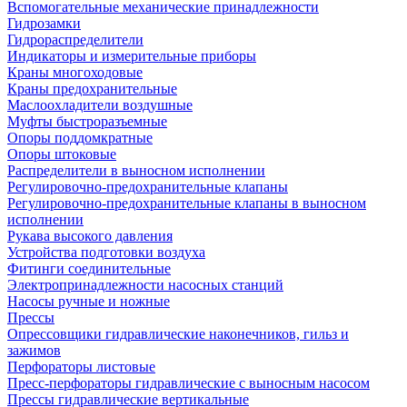
Вспомогательные механические принадлежности
Гидрозамки
Гидрораспределители
Индикаторы и измерительные приборы
Краны многоходовые
Краны предохранительные
Маслоохладители воздушные
Муфты быстроразъемные
Опоры поддомкратные
Опоры штоковые
Распределители в выносном исполнении
Регулировочно-предохранительные клапаны
Регулировочно-предохранительные клапаны в выносном
исполнении
Рукава высокого давления
Устройства подготовки воздуха
Фитинги соединительные
Электропринадлежности насосных станций
Насосы ручные и ножные
Прессы
Опрессовщики гидравлические наконечников, гильз и
зажимов
Перфораторы листовые
Пресс-перфораторы гидравлические с выносным насосом
Прессы гидравлические вертикальные