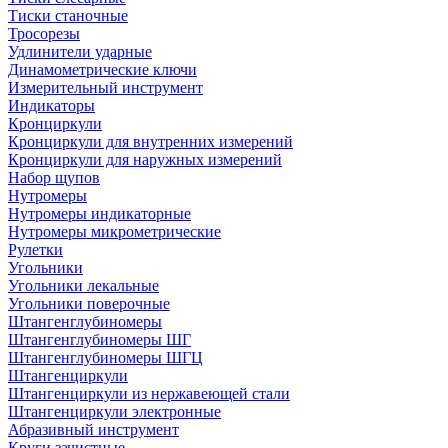
Тиски станочные
Тросорезы
Удлинители ударные
Динамометрические ключи
Измерительный инструмент
Индикаторы
Кронциркули
Кронциркули для внутренних измерений
Кронциркули для наружных измерений
Набор щупов
Нутромеры
Нутромеры индикаторные
Нутромеры микрометрические
Рулетки
Угольники
Угольники лекальные
Угольники поверочные
Штангенглубиномеры
Штангенглубиномеры ШГ
Штангенглубиномеры ШГЦ
Штангенциркули
Штангенциркули из нержавеющей стали
Штангенциркули электронные
Абразивный инструмент
Круги зачистные