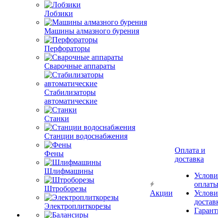
Лобзики
Машины алмазного бурения
Перфораторы
Сварочные аппараты
Стабилизаторы
автоматические
Станки
Станции водоснабжения
Оплата и
Фены
доставка
Шлифмашины
Услови
оплат
Штроборезы
Акции
Услови
достав
Электроплиткорезы
Гарант