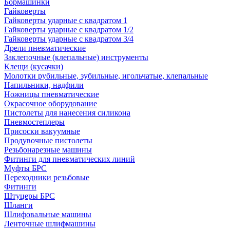
Бормашинки
Гайковерты
Гайковерты ударные с квадратом 1
Гайковерты ударные с квадратом 1/2
Гайковерты ударные с квадратом 3/4
Дрели пневматические
Заклепочные (клепальные) инструменты
Клещи (кусачки)
Молотки рубильные, зубильные, игольчатые, клепальные
Напильники, надфили
Ножницы пневматические
Окрасочное оборудование
Пистолеты для нанесения силикона
Пневмостеплеры
Присоски вакуумные
Продувочные пистолеты
Резьбонарезные машины
Фитинги для пневматических линий
Муфты БРС
Переходники резьбовые
Фитинги
Штуцеры БРС
Шланги
Шлифовальные машины
Ленточные шлифмашины