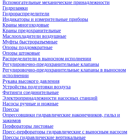
Вспомогательные механические принадлежности
Гидрозамки
Гидрораспределители
Индикаторы и измерительные приборы
Краны многоходовые
Краны предохранительные
Маслоохладители воздушные
Муфты быстроразъемные
Опоры поддомкратные
Опоры штоковые
Распределители в выносном исполнении
Регулировочно-предохранительные клапаны
Регулировочно-предохранительные клапаны в выносном
исполнении
Рукава высокого давления
Устройства подготовки воздуха
Фитинги соединительные
Электропринадлежности насосных станций
Насосы ручные и ножные
Прессы
Опрессовщики гидравлические наконечников, гильз и
зажимов
Перфораторы листовые
Пресс-перфораторы гидравлические с выносным насосом
Прессы гидравлические вертикальные