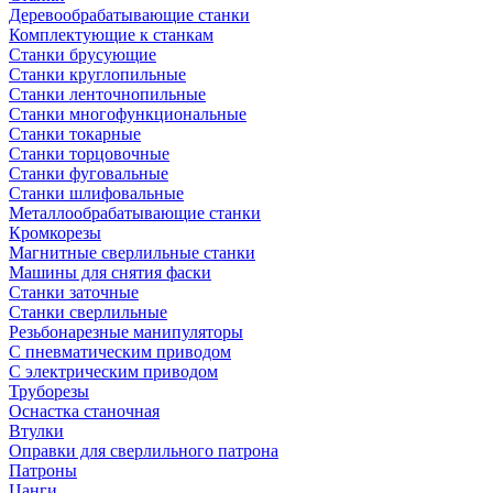
Деревообрабатывающие станки
Комплектующие к станкам
Станки брусующие
Станки круглопильные
Станки ленточнопильные
Станки многофункциональные
Станки токарные
Станки торцовочные
Станки фуговальные
Станки шлифовальные
Металлообрабатывающие станки
Кромкорезы
Магнитные сверлильные станки
Машины для снятия фаски
Станки заточные
Станки сверлильные
Резьбонарезные манипуляторы
С пневматическим приводом
С электрическим приводом
Труборезы
Оснастка станочная
Втулки
Оправки для сверлильного патрона
Патроны
Цанги