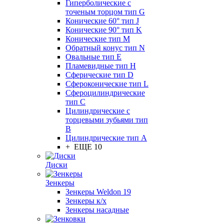
Гиперболические с
точеным торцом тип G
Конические 60° тип J
Конические 90° тип K
Конические тип M
Обратный конус тип N
Овальные тип E
Пламевидные тип H
Сферические тип D
Сфероконические тип L
Сфероцилиндрические
тип C
Цилиндрические с
торцевыми зубьями тип
B
Цилиндрические тип А
+ ЕЩЕ 10
Диски
Зенкеры
Зенкеры Weldon 19
Зенкеры к/х
Зенкеры насадные