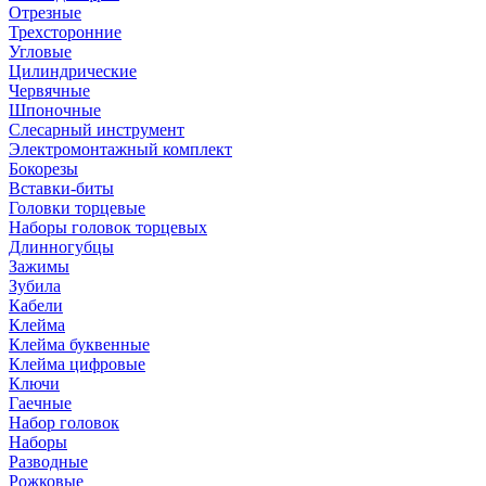
Отрезные
Трехсторонние
Угловые
Цилиндрические
Червячные
Шпоночные
Слесарный инструмент
Электромонтажный комплект
Бокорезы
Вставки-биты
Головки торцевые
Наборы головок торцевых
Длинногубцы
Зажимы
Зубила
Кабели
Клейма
Клейма буквенные
Клейма цифровые
Ключи
Гаечные
Набор головок
Наборы
Разводные
Рожковые