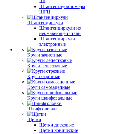
ШГ
Штангенглубиномеры
ШГЦ
Штангенциркули
Штангенциркули из
нержавеющей стали
Штангенциркули
электронные
Круги зачистные
Круги лепестковые
Круги отрезные
Круги самозацепные
Круги шлифовальные
Шлифголовки
Щетки
Щетки дисковые
Щетки конические