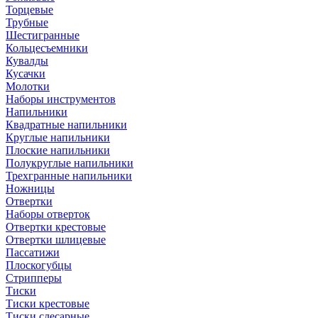
Торцевые
Трубные
Шестигранные
Кольцесъемники
Кувалды
Кусачки
Молотки
Наборы инструментов
Напильники
Квадратные напильники
Круглые напильники
Плоские напильники
Полукруглые напильники
Трехгранные напильники
Ножницы
Отвертки
Наборы отверток
Отвертки крестовые
Отвертки шлицевые
Пассатижи
Плоскогубцы
Стрипперы
Тиски
Тиски крестовые
Тиски слесарные