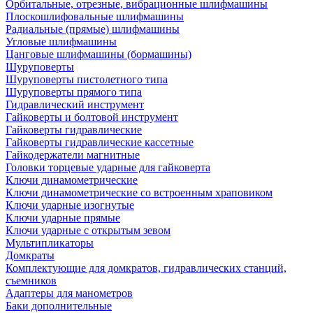
Орбитальные, отрезные, вибрационные шлифмашины
Плоскошлифовальные шлифмашины
Радиальные (прямые) шлифмашины
Угловые шлифмашины
Цанговые шлифмашины (бормашины)
Шуруповерты
Шуруповерты пистолетного типа
Шуруповерты прямого типа
Гидравлический инструмент
Гайковерты и болтовой инструмент
Гайковерты гидравлические
Гайковерты гидравлические кассетные
Гайкодержатели магнитные
Головки торцевые ударные для гайковерта
Ключи динамометрические
Ключи динамометрические со встроенным храповиком
Ключи ударные изогнутые
Ключи ударные прямые
Ключи ударные с открытым зевом
Мультипликаторы
Домкраты
Комплектующие для домкратов, гидравлических станций,
съемников
Адаптеры для манометров
Баки дополнительные