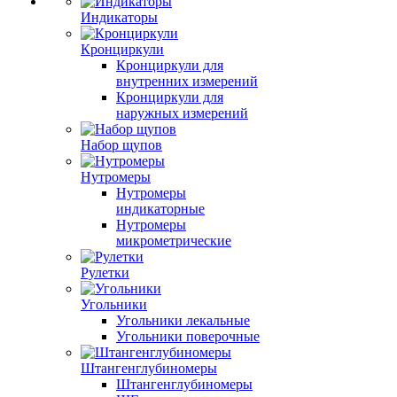
Индикаторы
Кронциркули
Кронциркули для
внутренних измерений
Кронциркули для
наружных измерений
Набор щупов
Нутромеры
Нутромеры
индикаторные
Нутромеры
микрометрические
Рулетки
Угольники
Угольники лекальные
Угольники поверочные
Штангенглубиномеры
Штангенглубиномеры