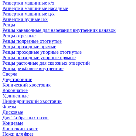
Развертки машинные к/х
Развертки машинные насадные
Развертки машинные ц/х
Развертки ручные ц/х
Резцы
Резцы канавочные для нарезания внутренних канавок
Резцы отрезные
Резцы подрезные отогнутые
Резцы проходные прямые
Резцы проходные упорные отогнутые
Резцы проходные упорные прямые
Резцы расточные для сквозных отверстий
Резцы резьбовые внутренние
Сверла
Двусторонние
Конический хвостовик
Корончатые
Удлиненные
Цилиндрический хвостовик
Фрезы
Дисковые
Для Т-образных пазов
Концевые
Ласточкин хвост
Ножи для фрез