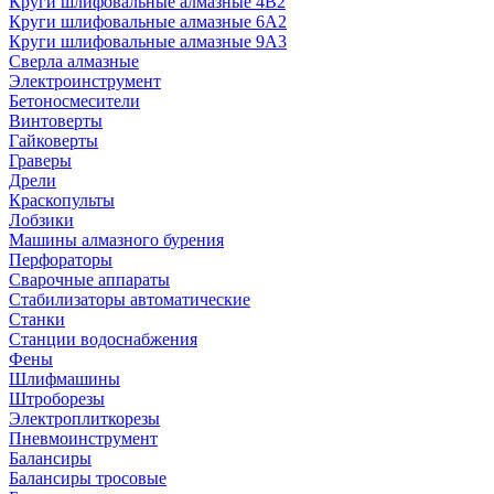
Круги шлифовальные алмазные 4В2
Круги шлифовальные алмазные 6A2
Круги шлифовальные алмазные 9А3
Сверла алмазные
Электроинструмент
Бетоносмесители
Винтоверты
Гайковерты
Граверы
Дрели
Краскопульты
Лобзики
Машины алмазного бурения
Перфораторы
Сварочные аппараты
Стабилизаторы автоматические
Станки
Станции водоснабжения
Фены
Шлифмашины
Штроборезы
Электроплиткорезы
Пневмоинструмент
Балансиры
Балансиры тросовые