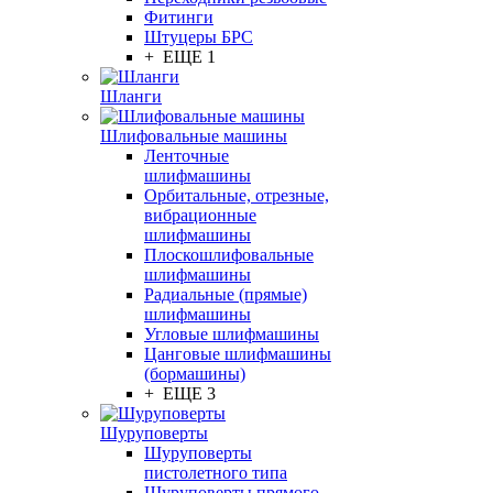
Фитинги
Штуцеры БРС
+ ЕЩЕ 1
Шланги
Шлифовальные машины
Ленточные
шлифмашины
Орбитальные, отрезные,
вибрационные
шлифмашины
Плоскошлифовальные
шлифмашины
Радиальные (прямые)
шлифмашины
Угловые шлифмашины
Цанговые шлифмашины
(бормашины)
+ ЕЩЕ 3
Шуруповерты
Шуруповерты
пистолетного типа
Шуруповерты прямого