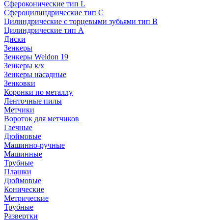
Сфероконические тип L
Сфероцилиндрические тип C
Цилиндрические с торцевыми зубьями тип B
Цилиндрические тип А
Диски
Зенкеры
Зенкеры Weldon 19
Зенкеры к/х
Зенкеры насадные
Зенковки
Коронки по металлу
Ленточные пилы
Метчики
Вороток для метчиков
Гаечные
Дюймовые
Машинно-ручные
Машинные
Трубные
Плашки
Дюймовые
Конические
Метрические
Трубные
Развертки