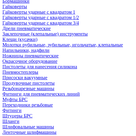
Бормашинки
Гайковерты
Гайковерты ударные с квадратом 1
Гайковерты ударные с квадратом 1/2
Гайковерты ударные с квадратом 3/4
Дрели пневматические
Заклепочные (клепальные) инструменты
Клещи (кусачки)
Молотки рубильные, зубильные, игольчатые, клепальные
Напильники, надфили
Ножницы пневматические
Окрасочное оборудование
Пистолеты для нанесения силикона
Пневмостеплеры
Присоски вакуумные
Продувочные пистолеты
Резьбонарезные машины
Фитинги для пневматических линий
Муфты БРС
Переходники резьбовые
Фитинги
Штуцеры БРС
Шланги
Шлифовальные машины
Ленточные шлифмашины