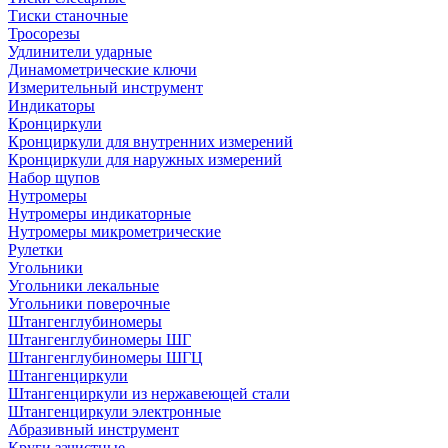
Тиски станочные
Тросорезы
Удлинители ударные
Динамометрические ключи
Измерительный инструмент
Индикаторы
Кронциркули
Кронциркули для внутренних измерений
Кронциркули для наружных измерений
Набор щупов
Нутромеры
Нутромеры индикаторные
Нутромеры микрометрические
Рулетки
Угольники
Угольники лекальные
Угольники поверочные
Штангенглубиномеры
Штангенглубиномеры ШГ
Штангенглубиномеры ШГЦ
Штангенциркули
Штангенциркули из нержавеющей стали
Штангенциркули электронные
Абразивный инструмент
Круги зачистные