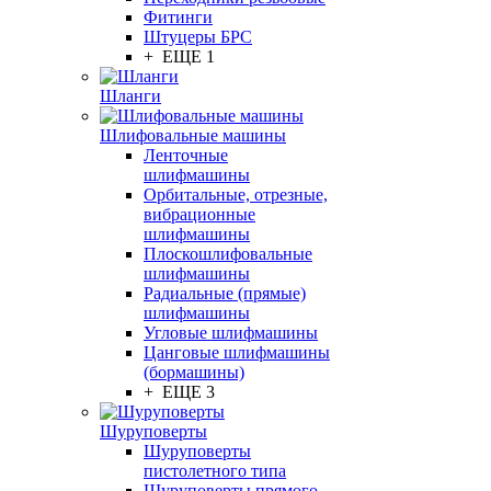
Фитинги
Штуцеры БРС
+ ЕЩЕ 1
Шланги
Шлифовальные машины
Ленточные
шлифмашины
Орбитальные, отрезные,
вибрационные
шлифмашины
Плоскошлифовальные
шлифмашины
Радиальные (прямые)
шлифмашины
Угловые шлифмашины
Цанговые шлифмашины
(бормашины)
+ ЕЩЕ 3
Шуруповерты
Шуруповерты
пистолетного типа
Шуруповерты прямого