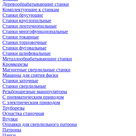
Деревообрабатывающие станки
Комплектующие к станкам
Станки брусующие
Станки круглопильные
Станки ленточнопильные
Станки многофункциональные
Станки токарные
Станки торцовочные
Станки фуговальные
Станки шлифовальные
Металлообрабатывающие станки
Кромкорезы
Магнитные сверлильные станки
Машины для снятия фаски
Станки заточные
Станки сверлильные
Резьбонарезные манипуляторы
С пневматическим приводом
С электрическим приводом
Труборезы
Оснастка станочная
Втулки
Оправки для сверлильного патрона
Патроны
Цанги