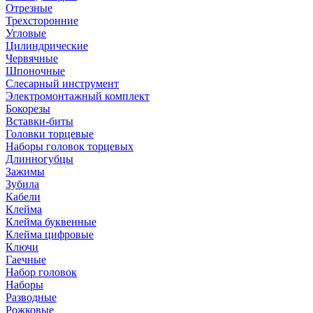
Отрезные
Трехсторонние
Угловые
Цилиндрические
Червячные
Шпоночные
Слесарный инструмент
Электромонтажный комплект
Бокорезы
Вставки-биты
Головки торцевые
Наборы головок торцевых
Длинногубцы
Зажимы
Зубила
Кабели
Клейма
Клейма буквенные
Клейма цифровые
Ключи
Гаечные
Набор головок
Наборы
Разводные
Рожковые