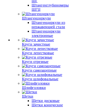
ШГ
Штангенглубиномеры
ШГЦ
Штангенциркули
Штангенциркули из
нержавеющей стали
Штангенциркули
электронные
Круги зачистные
Круги лепестковые
Круги отрезные
Круги самозацепные
Круги шлифовальные
Шлифголовки
Щетки
Щетки дисковые
Щетки конические