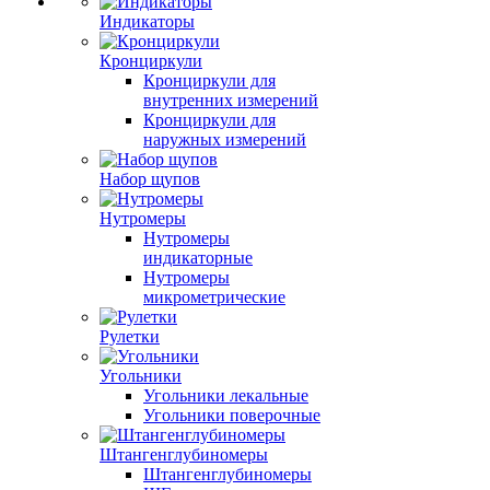
Индикаторы
Кронциркули
Кронциркули для
внутренних измерений
Кронциркули для
наружных измерений
Набор щупов
Нутромеры
Нутромеры
индикаторные
Нутромеры
микрометрические
Рулетки
Угольники
Угольники лекальные
Угольники поверочные
Штангенглубиномеры
Штангенглубиномеры