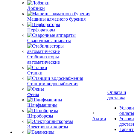
Лобзики
Машины алмазного бурения
Перфораторы
Сварочные аппараты
Стабилизаторы
автоматические
Станки
Станции водоснабжения
Оплата и
Фены
доставка
Шлифмашины
Услови
оплат
Штроборезы
Акции
Услови
достав
Электроплиткорезы
Гарант