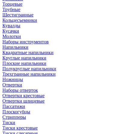
Торцевые
Трубные
Шестигранные
Кольцесъемники
Кувалды
Кусачки
Молотки
Наборы инструментов
Напильники
Квадратные напильники
Круглые напильники
Плоские напильники
Полукруглые напильники
Трехгранные напильники
Ножницы
Отвертки
Наборы отверток
Отвертки крестовые
Отвертки шлицевые
Пассатижи
Плоскогубцы
Стрипперы
Тиски
Тиски крестовые
Тиски слесарные