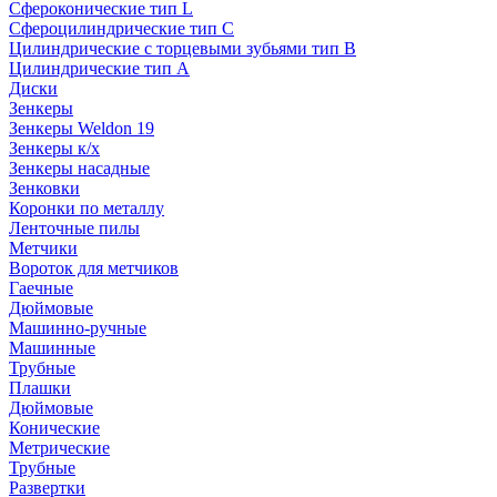
Сфероконические тип L
Сфероцилиндрические тип C
Цилиндрические с торцевыми зубьями тип B
Цилиндрические тип А
Диски
Зенкеры
Зенкеры Weldon 19
Зенкеры к/х
Зенкеры насадные
Зенковки
Коронки по металлу
Ленточные пилы
Метчики
Вороток для метчиков
Гаечные
Дюймовые
Машинно-ручные
Машинные
Трубные
Плашки
Дюймовые
Конические
Метрические
Трубные
Развертки