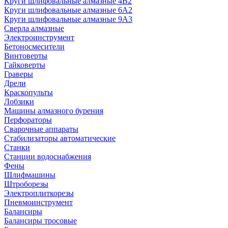
Круги шлифовальные алмазные 4В2
Круги шлифовальные алмазные 6A2
Круги шлифовальные алмазные 9А3
Сверла алмазные
Электроинструмент
Бетоносмесители
Винтоверты
Гайковерты
Граверы
Дрели
Краскопульты
Лобзики
Машины алмазного бурения
Перфораторы
Сварочные аппараты
Стабилизаторы автоматические
Станки
Станции водоснабжения
Фены
Шлифмашины
Штроборезы
Электроплиткорезы
Пневмоинструмент
Балансиры
Балансиры тросовые