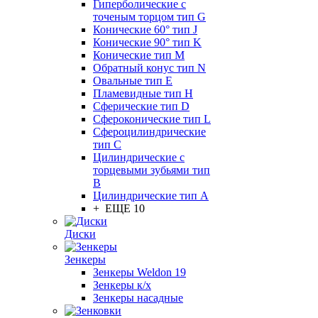
Гиперболические с
точеным торцом тип G
Конические 60° тип J
Конические 90° тип K
Конические тип M
Обратный конус тип N
Овальные тип E
Пламевидные тип H
Сферические тип D
Сфероконические тип L
Сфероцилиндрические
тип C
Цилиндрические с
торцевыми зубьями тип
B
Цилиндрические тип А
+ ЕЩЕ 10
Диски
Зенкеры
Зенкеры Weldon 19
Зенкеры к/х
Зенкеры насадные