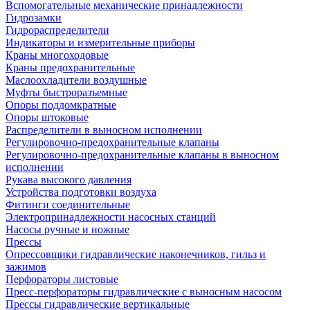
Вспомогательные механические принадлежности
Гидрозамки
Гидрораспределители
Индикаторы и измерительные приборы
Краны многоходовые
Краны предохранительные
Маслоохладители воздушные
Муфты быстроразъемные
Опоры поддомкратные
Опоры штоковые
Распределители в выносном исполнении
Регулировочно-предохранительные клапаны
Регулировочно-предохранительные клапаны в выносном
исполнении
Рукава высокого давления
Устройства подготовки воздуха
Фитинги соединительные
Электропринадлежности насосных станций
Насосы ручные и ножные
Прессы
Опрессовщики гидравлические наконечников, гильз и
зажимов
Перфораторы листовые
Пресс-перфораторы гидравлические с выносным насосом
Прессы гидравлические вертикальные