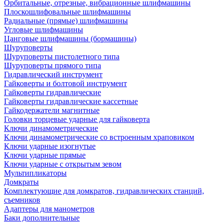
Орбитальные, отрезные, вибрационные шлифмашины
Плоскошлифовальные шлифмашины
Радиальные (прямые) шлифмашины
Угловые шлифмашины
Цанговые шлифмашины (бормашины)
Шуруповерты
Шуруповерты пистолетного типа
Шуруповерты прямого типа
Гидравлический инструмент
Гайковерты и болтовой инструмент
Гайковерты гидравлические
Гайковерты гидравлические кассетные
Гайкодержатели магнитные
Головки торцевые ударные для гайковерта
Ключи динамометрические
Ключи динамометрические со встроенным храповиком
Ключи ударные изогнутые
Ключи ударные прямые
Ключи ударные с открытым зевом
Мультипликаторы
Домкраты
Комплектующие для домкратов, гидравлических станций,
съемников
Адаптеры для манометров
Баки дополнительные