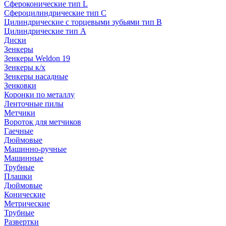
Сфероконические тип L
Сфероцилиндрические тип C
Цилиндрические с торцевыми зубьями тип B
Цилиндрические тип А
Диски
Зенкеры
Зенкеры Weldon 19
Зенкеры к/х
Зенкеры насадные
Зенковки
Коронки по металлу
Ленточные пилы
Метчики
Вороток для метчиков
Гаечные
Дюймовые
Машинно-ручные
Машинные
Трубные
Плашки
Дюймовые
Конические
Метрические
Трубные
Развертки