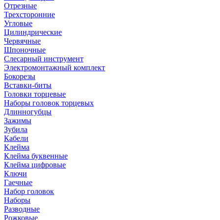
Отрезные
Трехсторонние
Угловые
Цилиндрические
Червячные
Шпоночные
Слесарный инструмент
Электромонтажный комплект
Бокорезы
Вставки-биты
Головки торцевые
Наборы головок торцевых
Длинногубцы
Зажимы
Зубила
Кабели
Клейма
Клейма буквенные
Клейма цифровые
Ключи
Гаечные
Набор головок
Наборы
Разводные
Рожковые