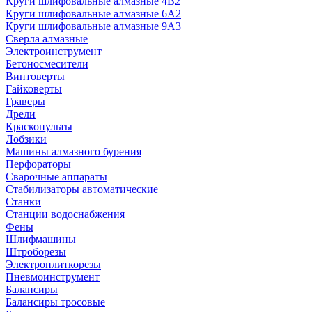
Круги шлифовальные алмазные 4В2
Круги шлифовальные алмазные 6A2
Круги шлифовальные алмазные 9А3
Сверла алмазные
Электроинструмент
Бетоносмесители
Винтоверты
Гайковерты
Граверы
Дрели
Краскопульты
Лобзики
Машины алмазного бурения
Перфораторы
Сварочные аппараты
Стабилизаторы автоматические
Станки
Станции водоснабжения
Фены
Шлифмашины
Штроборезы
Электроплиткорезы
Пневмоинструмент
Балансиры
Балансиры тросовые