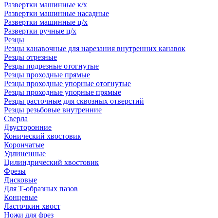
Развертки машинные к/х
Развертки машинные насадные
Развертки машинные ц/х
Развертки ручные ц/х
Резцы
Резцы канавочные для нарезания внутренних канавок
Резцы отрезные
Резцы подрезные отогнутые
Резцы проходные прямые
Резцы проходные упорные отогнутые
Резцы проходные упорные прямые
Резцы расточные для сквозных отверстий
Резцы резьбовые внутренние
Сверла
Двусторонние
Конический хвостовик
Корончатые
Удлиненные
Цилиндрический хвостовик
Фрезы
Дисковые
Для Т-образных пазов
Концевые
Ласточкин хвост
Ножи для фрез