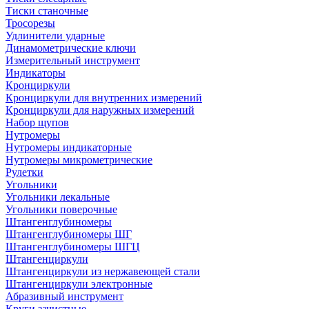
Тиски станочные
Тросорезы
Удлинители ударные
Динамометрические ключи
Измерительный инструмент
Индикаторы
Кронциркули
Кронциркули для внутренних измерений
Кронциркули для наружных измерений
Набор щупов
Нутромеры
Нутромеры индикаторные
Нутромеры микрометрические
Рулетки
Угольники
Угольники лекальные
Угольники поверочные
Штангенглубиномеры
Штангенглубиномеры ШГ
Штангенглубиномеры ШГЦ
Штангенциркули
Штангенциркули из нержавеющей стали
Штангенциркули электронные
Абразивный инструмент
Круги зачистные