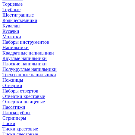
Торцевые
Трубные
Шестигранные
Кольцесъемники
Кувалды
Кусачки
Молотки
Наборы инструментов
Напильники
Квадратные напильники
Круглые напильники
Плоские напильники
Полукруглые напильники
Трехгранные напильники
Ножницы
Отвертки
Наборы отверток
Отвертки крестовые
Отвертки шлицевые
Пассатижи
Плоскогубцы
Стрипперы
Тиски
Тиски крестовые
Тиски слесарные