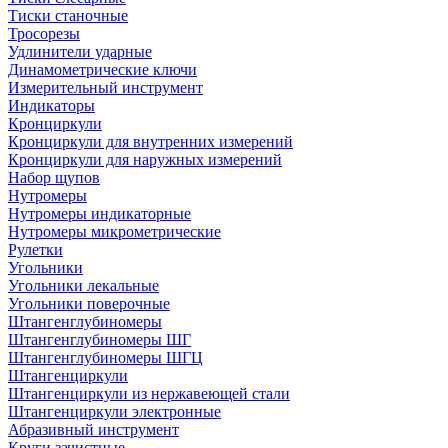
Тиски станочные
Тросорезы
Удлинители ударные
Динамометрические ключи
Измерительный инструмент
Индикаторы
Кронциркули
Кронциркули для внутренних измерений
Кронциркули для наружных измерений
Набор щупов
Нутромеры
Нутромеры индикаторные
Нутромеры микрометрические
Рулетки
Угольники
Угольники лекальные
Угольники поверочные
Штангенглубиномеры
Штангенглубиномеры ШГ
Штангенглубиномеры ШГЦ
Штангенциркули
Штангенциркули из нержавеющей стали
Штангенциркули электронные
Абразивный инструмент
Круги зачистные