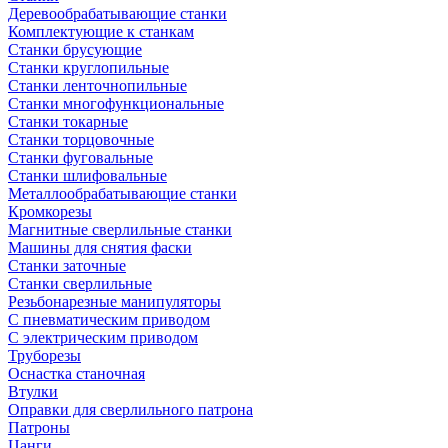
Деревообрабатывающие станки
Комплектующие к станкам
Станки брусующие
Станки круглопильные
Станки ленточнопильные
Станки многофункциональные
Станки токарные
Станки торцовочные
Станки фуговальные
Станки шлифовальные
Металлообрабатывающие станки
Кромкорезы
Магнитные сверлильные станки
Машины для снятия фаски
Станки заточные
Станки сверлильные
Резьбонарезные манипуляторы
С пневматическим приводом
С электрическим приводом
Труборезы
Оснастка станочная
Втулки
Оправки для сверлильного патрона
Патроны
Цанги