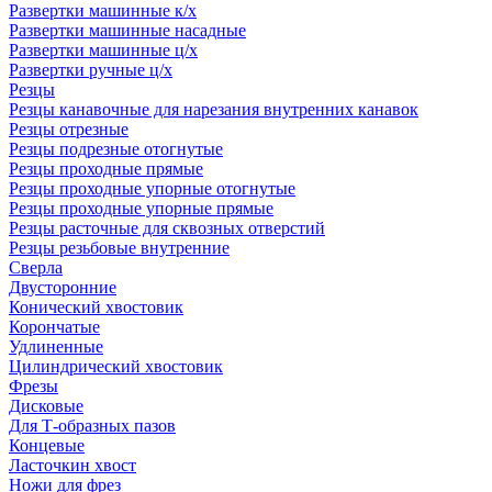
Развертки машинные к/х
Развертки машинные насадные
Развертки машинные ц/х
Развертки ручные ц/х
Резцы
Резцы канавочные для нарезания внутренних канавок
Резцы отрезные
Резцы подрезные отогнутые
Резцы проходные прямые
Резцы проходные упорные отогнутые
Резцы проходные упорные прямые
Резцы расточные для сквозных отверстий
Резцы резьбовые внутренние
Сверла
Двусторонние
Конический хвостовик
Корончатые
Удлиненные
Цилиндрический хвостовик
Фрезы
Дисковые
Для Т-образных пазов
Концевые
Ласточкин хвост
Ножи для фрез