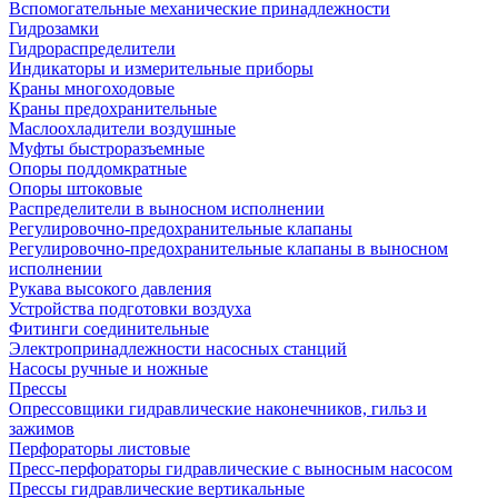
Вспомогательные механические принадлежности
Гидрозамки
Гидрораспределители
Индикаторы и измерительные приборы
Краны многоходовые
Краны предохранительные
Маслоохладители воздушные
Муфты быстроразъемные
Опоры поддомкратные
Опоры штоковые
Распределители в выносном исполнении
Регулировочно-предохранительные клапаны
Регулировочно-предохранительные клапаны в выносном
исполнении
Рукава высокого давления
Устройства подготовки воздуха
Фитинги соединительные
Электропринадлежности насосных станций
Насосы ручные и ножные
Прессы
Опрессовщики гидравлические наконечников, гильз и
зажимов
Перфораторы листовые
Пресс-перфораторы гидравлические с выносным насосом
Прессы гидравлические вертикальные