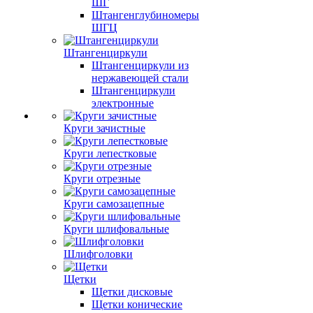
ШГ
Штангенглубиномеры
ШГЦ
Штангенциркули
Штангенциркули из
нержавеющей стали
Штангенциркули
электронные
Круги зачистные
Круги лепестковые
Круги отрезные
Круги самозацепные
Круги шлифовальные
Шлифголовки
Щетки
Щетки дисковые
Щетки конические