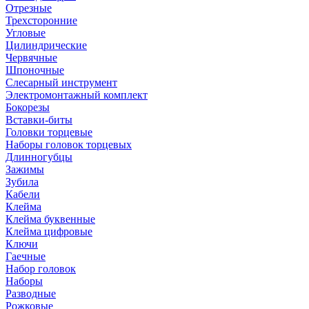
Отрезные
Трехсторонние
Угловые
Цилиндрические
Червячные
Шпоночные
Слесарный инструмент
Электромонтажный комплект
Бокорезы
Вставки-биты
Головки торцевые
Наборы головок торцевых
Длинногубцы
Зажимы
Зубила
Кабели
Клейма
Клейма буквенные
Клейма цифровые
Ключи
Гаечные
Набор головок
Наборы
Разводные
Рожковые