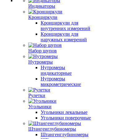
Индикаторы
Кронциркули
Кронциркули для
внутренних измерений
Кронциркули для
наружных измерений
Набор щупов
Нутромеры
Нутромеры
индикаторные
Нутромеры
микрометрические
Рулетки
Угольники
Угольники лекальные
Угольники поверочные
Штангенглубиномеры
Штангенглубиномеры