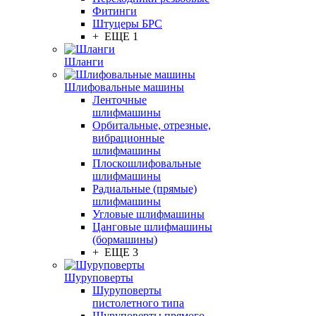
Фитинги
Штуцеры БРС
+ ЕЩЕ 1
Шланги
Шлифовальные машины
Ленточные
шлифмашины
Орбитальные, отрезные,
вибрационные
шлифмашины
Плоскошлифовальные
шлифмашины
Радиальные (прямые)
шлифмашины
Угловые шлифмашины
Цанговые шлифмашины
(бормашины)
+ ЕЩЕ 3
Шуруповерты
Шуруповерты
пистолетного типа
Шуруповерты прямого