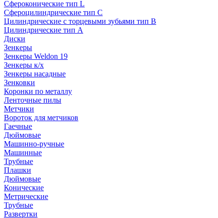
Сфероконические тип L
Сфероцилиндрические тип C
Цилиндрические с торцевыми зубьями тип B
Цилиндрические тип А
Диски
Зенкеры
Зенкеры Weldon 19
Зенкеры к/х
Зенкеры насадные
Зенковки
Коронки по металлу
Ленточные пилы
Метчики
Вороток для метчиков
Гаечные
Дюймовые
Машинно-ручные
Машинные
Трубные
Плашки
Дюймовые
Конические
Метрические
Трубные
Развертки