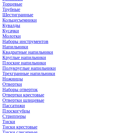
Торцевые
Трубные
Шестигранные
Кольцесъемники
Кувалды
Кусачки
Молотки
Наборы инструментов
Напильники
Квадратные напильники
Круглые напильники
Плоские напильники
Полукруглые напильники
Трехгранные напильники
Ножницы
Отвертки
Наборы отверток
Отвертки крестовые
Отвертки шлицевые
Пассатижи
Плоскогубцы
Стрипперы
Тиски
Тиски крестовые
Тиски слесарные