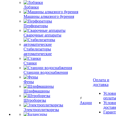
Лобзики
Машины алмазного бурения
Перфораторы
Сварочные аппараты
Стабилизаторы
автоматические
Станки
Станции водоснабжения
Оплата и
Фены
доставка
Шлифмашины
Услови
оплат
Штроборезы
Акции
Услови
достав
Электроплиткорезы
Гарант