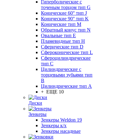
Гиперболические с
точеным торцом тип G
Конические 60° тип J
Конические 90° тип K
Конические тип M
Обратный конус тип N
Овальные тип E
Пламевидные тип H
Сферические тип D
Сфероконические тип L
Сфероцилиндрические
тип C
Цилиндрические с
торцевыми зубьями тип
B
Цилиндрические тип А
+ ЕЩЕ 10
Диски
Зенкеры
Зенкеры Weldon 19
Зенкеры к/х
Зенкеры насадные