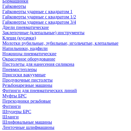
Бормашинки
Гайковерты
Гайковерты ударные с квадратом 1
Гайковерты ударные с квадратом 1/2
Гайковерты ударные с квадратом 3/4
Дрели пневматические
Заклепочные (клепальные) инструменты
Клещи (кусачки)
Молотки рубильные, зубильные, игольчатые, клепальные
Напильники, надфили
Ножницы пневматические
Окрасочное оборудование
Пистолеты для нанесения силикона
Пневмостеплеры
Присоски вакуумные
Продувочные пистолеты
Резьбонарезные машины
Фитинги для пневматических линий
Муфты БРС
Переходники резьбовые
Фитинги
Штуцеры БРС
Шланги
Шлифовальные машины
Ленточные шлифмашины