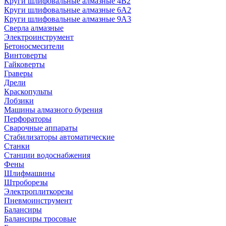
Круги шлифовальные алмазные 4В2
Круги шлифовальные алмазные 6A2
Круги шлифовальные алмазные 9А3
Сверла алмазные
Электроинструмент
Бетоносмесители
Винтоверты
Гайковерты
Граверы
Дрели
Краскопульты
Лобзики
Машины алмазного бурения
Перфораторы
Сварочные аппараты
Стабилизаторы автоматические
Станки
Станции водоснабжения
Фены
Шлифмашины
Штроборезы
Электроплиткорезы
Пневмоинструмент
Балансиры
Балансиры тросовые