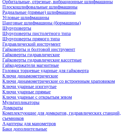
Орбитальные, отрезные, вибрационные шлифмашины
Плоскошлифовальные шлифмашины
Радиальные (прямые) шлифмашины
Угловые шлифмашины
Цанговые шлифмашины (бормашины)
Шуруповерты
Шуруповерты пистолетного типа
Шуруповерты прямого типа
Гидравлический инструмент
Гайковерты и болтовой инструмент
Гайковерты гидравлические
Гайковерты гидравлические кассетные
Гайкодержатели магнитные
Головки торцевые ударные для гайковерта
Ключи динамометрические
Ключи динамометрические со встроенным храповиком
Ключи ударные изогнутые
Ключи ударные прямые
Ключи ударные с открытым зевом
Мультипликаторы
Домкраты
Комплектующие для домкратов, гидравлических станций,
съемников
Адаптеры для манометров
Баки дополнительные