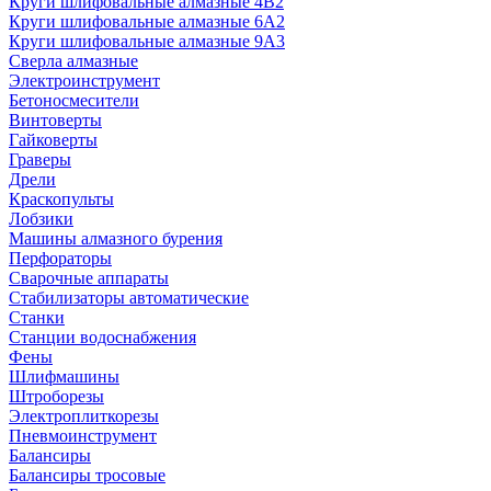
Круги шлифовальные алмазные 4В2
Круги шлифовальные алмазные 6A2
Круги шлифовальные алмазные 9А3
Сверла алмазные
Электроинструмент
Бетоносмесители
Винтоверты
Гайковерты
Граверы
Дрели
Краскопульты
Лобзики
Машины алмазного бурения
Перфораторы
Сварочные аппараты
Стабилизаторы автоматические
Станки
Станции водоснабжения
Фены
Шлифмашины
Штроборезы
Электроплиткорезы
Пневмоинструмент
Балансиры
Балансиры тросовые