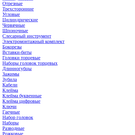
Отрезные
Трехсторонние
Угловые
Цилиндрические
Червячные
Шпоночные
Слесарный инструмент
Электромонтажный комплект
Бокорезы
Вставки-биты
Головки торцевые
Наборы головок торцевых
Длинногубцы
Зажимы
Зубила
Кабели
Клейма
Клейма буквенные
Клейма цифровые
Ключи
Гаечные
Набор головок
Наборы
Разводные
Рожковые