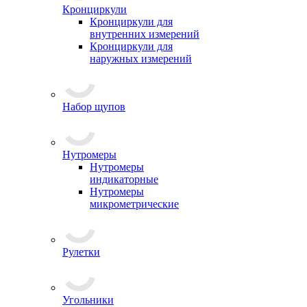
Кронциркули
Кронциркули для
внутренних измерений
Кронциркули для
наружных измерений
Набор щупов
Нутромеры
Нутромеры
индикаторные
Нутромеры
микрометрические
Рулетки
Угольники