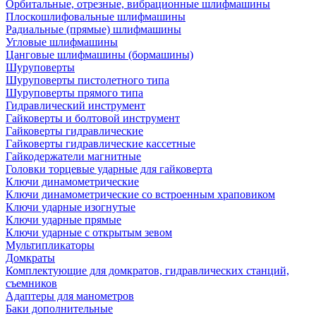
Орбитальные, отрезные, вибрационные шлифмашины
Плоскошлифовальные шлифмашины
Радиальные (прямые) шлифмашины
Угловые шлифмашины
Цанговые шлифмашины (бормашины)
Шуруповерты
Шуруповерты пистолетного типа
Шуруповерты прямого типа
Гидравлический инструмент
Гайковерты и болтовой инструмент
Гайковерты гидравлические
Гайковерты гидравлические кассетные
Гайкодержатели магнитные
Головки торцевые ударные для гайковерта
Ключи динамометрические
Ключи динамометрические со встроенным храповиком
Ключи ударные изогнутые
Ключи ударные прямые
Ключи ударные с открытым зевом
Мультипликаторы
Домкраты
Комплектующие для домкратов, гидравлических станций,
съемников
Адаптеры для манометров
Баки дополнительные