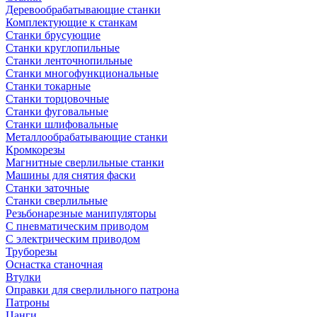
Деревообрабатывающие станки
Комплектующие к станкам
Станки брусующие
Станки круглопильные
Станки ленточнопильные
Станки многофункциональные
Станки токарные
Станки торцовочные
Станки фуговальные
Станки шлифовальные
Металлообрабатывающие станки
Кромкорезы
Магнитные сверлильные станки
Машины для снятия фаски
Станки заточные
Станки сверлильные
Резьбонарезные манипуляторы
С пневматическим приводом
С электрическим приводом
Труборезы
Оснастка станочная
Втулки
Оправки для сверлильного патрона
Патроны
Цанги