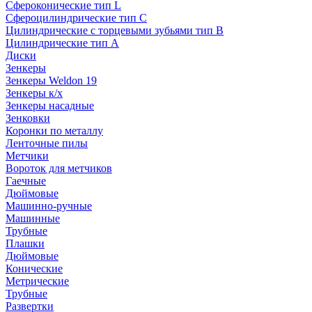
Сфероконические тип L
Сфероцилиндрические тип C
Цилиндрические с торцевыми зубьями тип B
Цилиндрические тип А
Диски
Зенкеры
Зенкеры Weldon 19
Зенкеры к/х
Зенкеры насадные
Зенковки
Коронки по металлу
Ленточные пилы
Метчики
Вороток для метчиков
Гаечные
Дюймовые
Машинно-ручные
Машинные
Трубные
Плашки
Дюймовые
Конические
Метрические
Трубные
Развертки