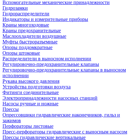
Вспомогательные механические принадлежности
Гидрозамки
Гидрораспределители
Индикаторы и измерительные приборы
Краны многоходовые
Краны предохранительные
Маслоохладители воздушные
Муфты быстроразъемные
Опоры поддомкратные
Опоры штоковые
Распределители в выносном исполнении
Регулировочно-предохранительные клапаны
Регулировочно-предохранительные клапаны в выносном
исполнении
Рукава высокого давления
Устройства подготовки воздуха
Фитинги соединительные
Электропринадлежности насосных станций
Насосы ручные и ножные
Прессы
Опрессовщики гидравлические наконечников, гильз и
зажимов
Перфораторы листовые
Пресс-перфораторы гидравлические с выносным насосом
Прессы гидравлические вертикальные