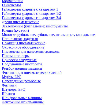
Бормашинки
Гайковерты
Гайковерты ударные с квадратом 1
Гайковерты ударные с квадратом 1/2
Гайковерты ударные с квадратом 3/4
Дрели пневматические
Заклепочные (клепальные) инструменты
Клещи (кусачки)
Молотки рубильные, зубильные, игольчатые, клепальные
Напильники, надфили
Ножницы пневматические
Окрасочное оборудование
Пистолеты для нанесения силикона
Пневмостеплеры
Присоски вакуумные
Продувочные пистолеты
Резьбонарезные машины
Фитинги для пневматических линий
Муфты БРС
Переходники резьбовые
Фитинги
Штуцеры БРС
Шланги
Шлифовальные машины
Ленточные шлифмашины