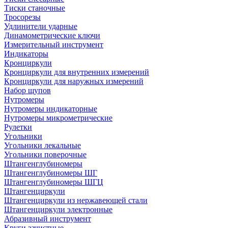
Тиски станочные
Тросорезы
Удлинители ударные
Динамометрические ключи
Измерительный инструмент
Индикаторы
Кронциркули
Кронциркули для внутренних измерений
Кронциркули для наружных измерений
Набор щупов
Нутромеры
Нутромеры индикаторные
Нутромеры микрометрические
Рулетки
Угольники
Угольники лекальные
Угольники поверочные
Штангенглубиномеры
Штангенглубиномеры ШГ
Штангенглубиномеры ШГЦ
Штангенциркули
Штангенциркули из нержавеющей стали
Штангенциркули электронные
Абразивный инструмент
Круги зачистные