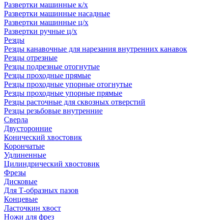
Развертки машинные к/х
Развертки машинные насадные
Развертки машинные ц/х
Развертки ручные ц/х
Резцы
Резцы канавочные для нарезания внутренних канавок
Резцы отрезные
Резцы подрезные отогнутые
Резцы проходные прямые
Резцы проходные упорные отогнутые
Резцы проходные упорные прямые
Резцы расточные для сквозных отверстий
Резцы резьбовые внутренние
Сверла
Двусторонние
Конический хвостовик
Корончатые
Удлиненные
Цилиндрический хвостовик
Фрезы
Дисковые
Для Т-образных пазов
Концевые
Ласточкин хвост
Ножи для фрез