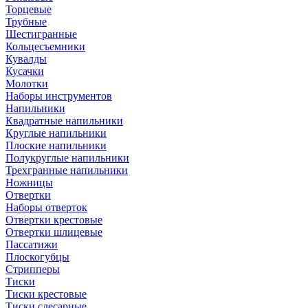
Торцевые
Трубные
Шестигранные
Кольцесъемники
Кувалды
Кусачки
Молотки
Наборы инструментов
Напильники
Квадратные напильники
Круглые напильники
Плоские напильники
Полукруглые напильники
Трехгранные напильники
Ножницы
Отвертки
Наборы отверток
Отвертки крестовые
Отвертки шлицевые
Пассатижи
Плоскогубцы
Стрипперы
Тиски
Тиски крестовые
Тиски слесарные