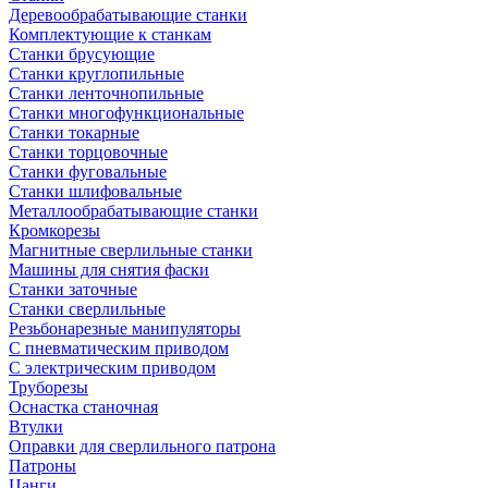
Деревообрабатывающие станки
Комплектующие к станкам
Станки брусующие
Станки круглопильные
Станки ленточнопильные
Станки многофункциональные
Станки токарные
Станки торцовочные
Станки фуговальные
Станки шлифовальные
Металлообрабатывающие станки
Кромкорезы
Магнитные сверлильные станки
Машины для снятия фаски
Станки заточные
Станки сверлильные
Резьбонарезные манипуляторы
С пневматическим приводом
С электрическим приводом
Труборезы
Оснастка станочная
Втулки
Оправки для сверлильного патрона
Патроны
Цанги