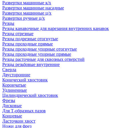
Развертки машинные к/х
Развертки машинные насадные
Развертки машинные ц/х
Развертки ручные ц/х
Резцы
Резцы канавочные для нарезания внутренних канавок
Резцы отрезные
Резцы подрезные отогнутые
Резцы проходные прямые
Резцы проходные упорные отогнутые
Резцы проходные упорные прямые
Резцы расточные для сквозных отверстий
Резцы резьбовые внутренние
Сверла
Двусторонние
Конический хвостовик
Корончатые
Удлиненные
Цилиндрический хвостовик
Фрезы
Дисковые
Для Т-образных пазов
Концевые
Ласточкин хвост
Ножи для фрез