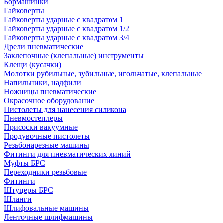
Бормашинки
Гайковерты
Гайковерты ударные с квадратом 1
Гайковерты ударные с квадратом 1/2
Гайковерты ударные с квадратом 3/4
Дрели пневматические
Заклепочные (клепальные) инструменты
Клещи (кусачки)
Молотки рубильные, зубильные, игольчатые, клепальные
Напильники, надфили
Ножницы пневматические
Окрасочное оборудование
Пистолеты для нанесения силикона
Пневмостеплеры
Присоски вакуумные
Продувочные пистолеты
Резьбонарезные машины
Фитинги для пневматических линий
Муфты БРС
Переходники резьбовые
Фитинги
Штуцеры БРС
Шланги
Шлифовальные машины
Ленточные шлифмашины