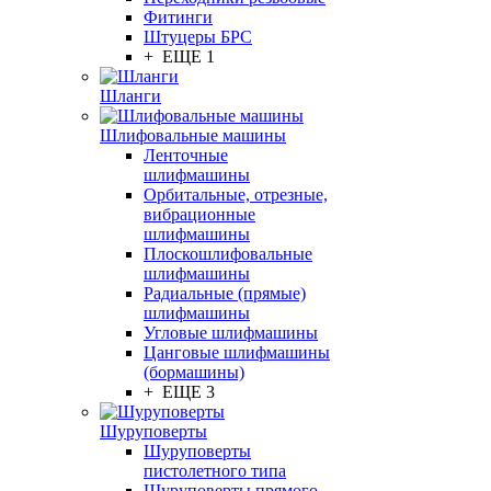
Фитинги
Штуцеры БРС
+ ЕЩЕ 1
Шланги
Шлифовальные машины
Ленточные
шлифмашины
Орбитальные, отрезные,
вибрационные
шлифмашины
Плоскошлифовальные
шлифмашины
Радиальные (прямые)
шлифмашины
Угловые шлифмашины
Цанговые шлифмашины
(бормашины)
+ ЕЩЕ 3
Шуруповерты
Шуруповерты
пистолетного типа
Шуруповерты прямого