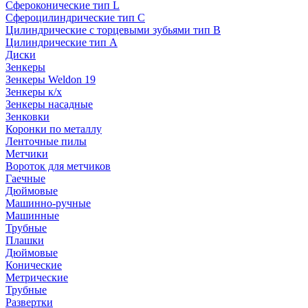
Сфероконические тип L
Сфероцилиндрические тип C
Цилиндрические с торцевыми зубьями тип B
Цилиндрические тип А
Диски
Зенкеры
Зенкеры Weldon 19
Зенкеры к/х
Зенкеры насадные
Зенковки
Коронки по металлу
Ленточные пилы
Метчики
Вороток для метчиков
Гаечные
Дюймовые
Машинно-ручные
Машинные
Трубные
Плашки
Дюймовые
Конические
Метрические
Трубные
Развертки