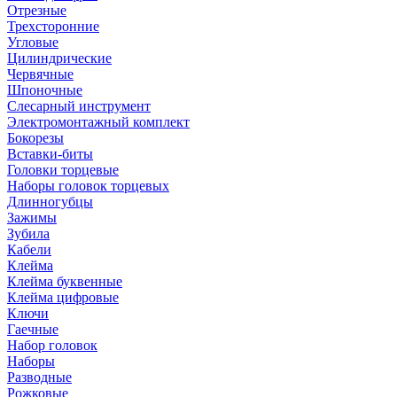
Отрезные
Трехсторонние
Угловые
Цилиндрические
Червячные
Шпоночные
Слесарный инструмент
Электромонтажный комплект
Бокорезы
Вставки-биты
Головки торцевые
Наборы головок торцевых
Длинногубцы
Зажимы
Зубила
Кабели
Клейма
Клейма буквенные
Клейма цифровые
Ключи
Гаечные
Набор головок
Наборы
Разводные
Рожковые