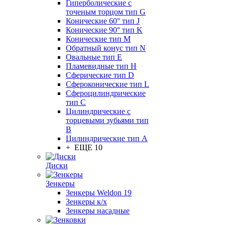
Гиперболические с
точеным торцом тип G
Конические 60° тип J
Конические 90° тип K
Конические тип M
Обратный конус тип N
Овальные тип E
Пламевидные тип H
Сферические тип D
Сфероконические тип L
Сфероцилиндрические
тип C
Цилиндрические с
торцевыми зубьями тип
B
Цилиндрические тип А
+ ЕЩЕ 10
Диски
Зенкеры
Зенкеры Weldon 19
Зенкеры к/х
Зенкеры насадные