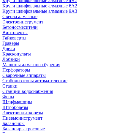
Круги шлифовальные алмазные 4В2
Круги шлифовальные алмазные 6A2
Круги шлифовальные алмазные 9А3
Сверла алмазные
Электроинструмент
Бетоносмесители
Винтоверты
Гайковерты
Граверы
Дрели
Краскопульты
Лобзики
Машины алмазного бурения
Перфораторы
Сварочные аппараты
Стабилизаторы автоматические
Станки
Станции водоснабжения
Фены
Шлифмашины
Штроборезы
Электроплиткорезы
Пневмоинструмент
Балансиры
Балансиры тросовые