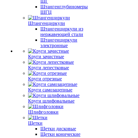
ШГ
Штангенглубиномеры
ШГЦ
Штангенциркули
Штангенциркули из
нержавеющей стали
Штангенциркули
электронные
Круги зачистные
Круги лепестковые
Круги отрезные
Круги самозацепные
Круги шлифовальные
Шлифголовки
Щетки
Щетки дисковые
Щетки конические