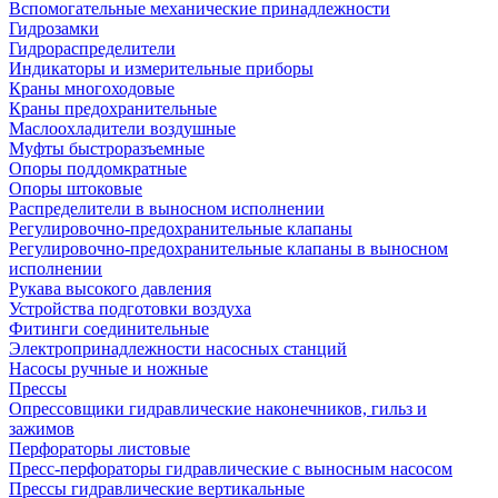
Вспомогательные механические принадлежности
Гидрозамки
Гидрораспределители
Индикаторы и измерительные приборы
Краны многоходовые
Краны предохранительные
Маслоохладители воздушные
Муфты быстроразъемные
Опоры поддомкратные
Опоры штоковые
Распределители в выносном исполнении
Регулировочно-предохранительные клапаны
Регулировочно-предохранительные клапаны в выносном
исполнении
Рукава высокого давления
Устройства подготовки воздуха
Фитинги соединительные
Электропринадлежности насосных станций
Насосы ручные и ножные
Прессы
Опрессовщики гидравлические наконечников, гильз и
зажимов
Перфораторы листовые
Пресс-перфораторы гидравлические с выносным насосом
Прессы гидравлические вертикальные