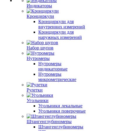
Индикаторы
Кронциркули
Кронциркули для
внутренних измерений
Кронциркули для
наружных измерений
Набор щупов
Нутромеры
Нутромеры
индикаторные
Нутромеры
микрометрические
Рулетки
Угольники
Угольники лекальные
Угольники поверочные
Штангенглубиномеры
Штангенглубиномеры