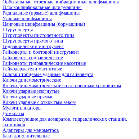
Орбитальные, отрезные, вибрационные шлифмашины
Плоскошлифовальные шлифмашины
Радиальные (прямые) шлифмашины
Угловые шлифмашины
Цанговые шлифмашины (бормашины)
Шуруповерты
Шуруповерты пистолетного типа
Шуруповерты прямого типа
Гидравлический инструмент
Гайковерты и болтовой инструмент
Гайковерты гидравлические
Гайковерты гидравлические кассетные
Гайкодержатели магнитные
Головки торцевые ударные для гайковерта
Ключи динамометрические
Ключи динамометрические со встроенным храповиком
Ключи ударные изогнутые
Ключи ударные прямые
Ключи ударные с открытым зевом
Мультипликаторы
Домкраты
Комплектующие для домкратов, гидравлических станций,
съемников
Адаптеры для манометров
Баки дополнительные