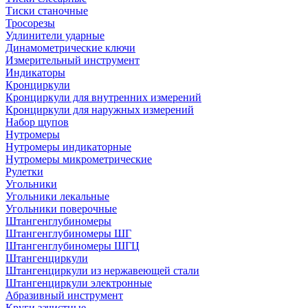
Тиски станочные
Тросорезы
Удлинители ударные
Динамометрические ключи
Измерительный инструмент
Индикаторы
Кронциркули
Кронциркули для внутренних измерений
Кронциркули для наружных измерений
Набор щупов
Нутромеры
Нутромеры индикаторные
Нутромеры микрометрические
Рулетки
Угольники
Угольники лекальные
Угольники поверочные
Штангенглубиномеры
Штангенглубиномеры ШГ
Штангенглубиномеры ШГЦ
Штангенциркули
Штангенциркули из нержавеющей стали
Штангенциркули электронные
Абразивный инструмент
Круги зачистные