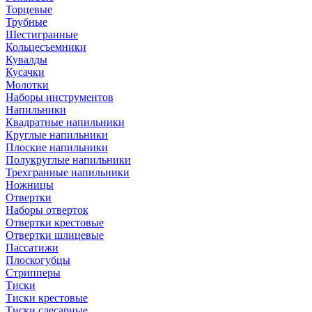
Торцевые
Трубные
Шестигранные
Кольцесъемники
Кувалды
Кусачки
Молотки
Наборы инструментов
Напильники
Квадратные напильники
Круглые напильники
Плоские напильники
Полукруглые напильники
Трехгранные напильники
Ножницы
Отвертки
Наборы отверток
Отвертки крестовые
Отвертки шлицевые
Пассатижи
Плоскогубцы
Стрипперы
Тиски
Тиски крестовые
Тиски слесарные