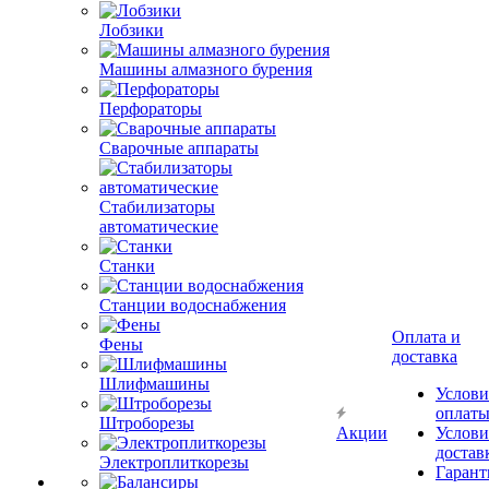
Лобзики
Машины алмазного бурения
Перфораторы
Сварочные аппараты
Стабилизаторы
автоматические
Станки
Станции водоснабжения
Оплата и
Фены
доставка
Шлифмашины
Услови
оплат
Штроборезы
Акции
Услови
достав
Электроплиткорезы
Гарант