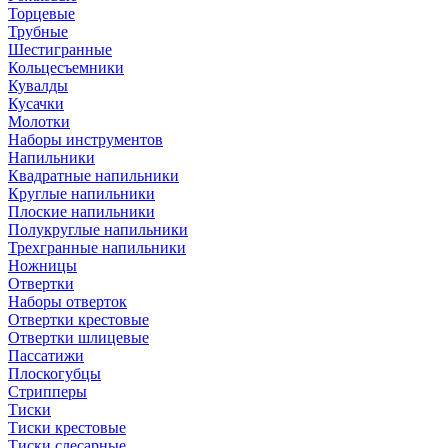
Торцевые
Трубные
Шестигранные
Кольцесъемники
Кувалды
Кусачки
Молотки
Наборы инструментов
Напильники
Квадратные напильники
Круглые напильники
Плоские напильники
Полукруглые напильники
Трехгранные напильники
Ножницы
Отвертки
Наборы отверток
Отвертки крестовые
Отвертки шлицевые
Пассатижи
Плоскогубцы
Стрипперы
Тиски
Тиски крестовые
Тиски слесарные