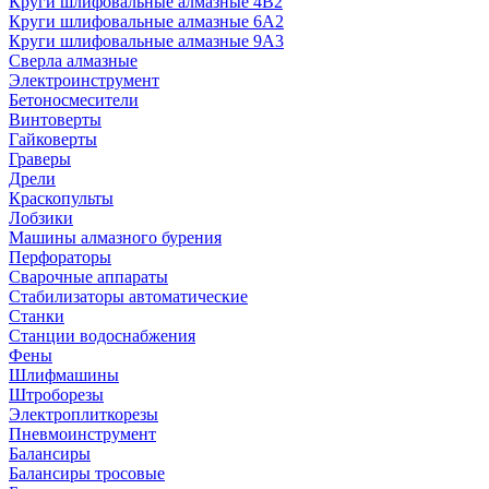
Круги шлифовальные алмазные 4В2
Круги шлифовальные алмазные 6A2
Круги шлифовальные алмазные 9А3
Сверла алмазные
Электроинструмент
Бетоносмесители
Винтоверты
Гайковерты
Граверы
Дрели
Краскопульты
Лобзики
Машины алмазного бурения
Перфораторы
Сварочные аппараты
Стабилизаторы автоматические
Станки
Станции водоснабжения
Фены
Шлифмашины
Штроборезы
Электроплиткорезы
Пневмоинструмент
Балансиры
Балансиры тросовые