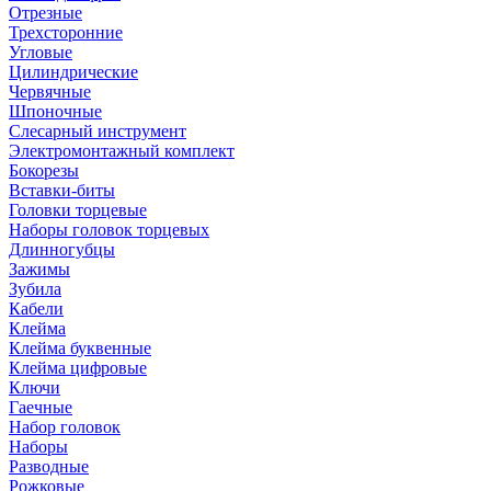
Отрезные
Трехсторонние
Угловые
Цилиндрические
Червячные
Шпоночные
Слесарный инструмент
Электромонтажный комплект
Бокорезы
Вставки-биты
Головки торцевые
Наборы головок торцевых
Длинногубцы
Зажимы
Зубила
Кабели
Клейма
Клейма буквенные
Клейма цифровые
Ключи
Гаечные
Набор головок
Наборы
Разводные
Рожковые