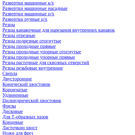
Развертки машинные к/х
Развертки машинные насадные
Развертки машинные ц/х
Развертки ручные ц/х
Резцы
Резцы канавочные для нарезания внутренних канавок
Резцы отрезные
Резцы подрезные отогнутые
Резцы проходные прямые
Резцы проходные упорные отогнутые
Резцы проходные упорные прямые
Резцы расточные для сквозных отверстий
Резцы резьбовые внутренние
Сверла
Двусторонние
Конический хвостовик
Корончатые
Удлиненные
Цилиндрический хвостовик
Фрезы
Дисковые
Для Т-образных пазов
Концевые
Ласточкин хвост
Ножи для фрез