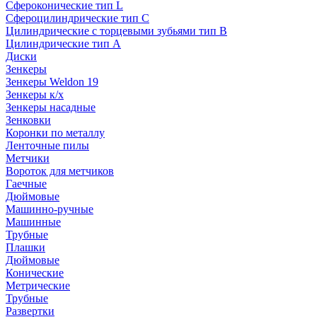
Сфероконические тип L
Сфероцилиндрические тип C
Цилиндрические с торцевыми зубьями тип B
Цилиндрические тип А
Диски
Зенкеры
Зенкеры Weldon 19
Зенкеры к/х
Зенкеры насадные
Зенковки
Коронки по металлу
Ленточные пилы
Метчики
Вороток для метчиков
Гаечные
Дюймовые
Машинно-ручные
Машинные
Трубные
Плашки
Дюймовые
Конические
Метрические
Трубные
Развертки