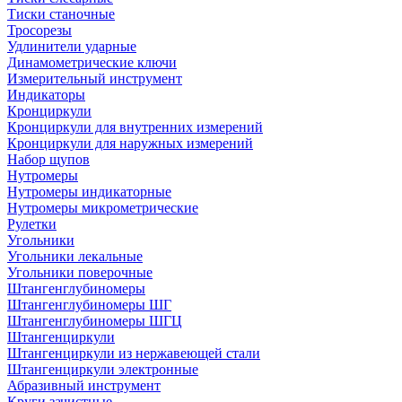
Тиски станочные
Тросорезы
Удлинители ударные
Динамометрические ключи
Измерительный инструмент
Индикаторы
Кронциркули
Кронциркули для внутренних измерений
Кронциркули для наружных измерений
Набор щупов
Нутромеры
Нутромеры индикаторные
Нутромеры микрометрические
Рулетки
Угольники
Угольники лекальные
Угольники поверочные
Штангенглубиномеры
Штангенглубиномеры ШГ
Штангенглубиномеры ШГЦ
Штангенциркули
Штангенциркули из нержавеющей стали
Штангенциркули электронные
Абразивный инструмент
Круги зачистные