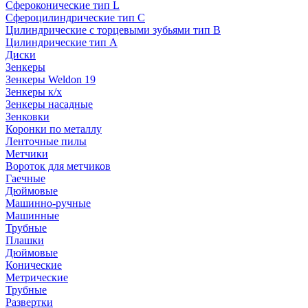
Сфероконические тип L
Сфероцилиндрические тип C
Цилиндрические с торцевыми зубьями тип B
Цилиндрические тип А
Диски
Зенкеры
Зенкеры Weldon 19
Зенкеры к/х
Зенкеры насадные
Зенковки
Коронки по металлу
Ленточные пилы
Метчики
Вороток для метчиков
Гаечные
Дюймовые
Машинно-ручные
Машинные
Трубные
Плашки
Дюймовые
Конические
Метрические
Трубные
Развертки