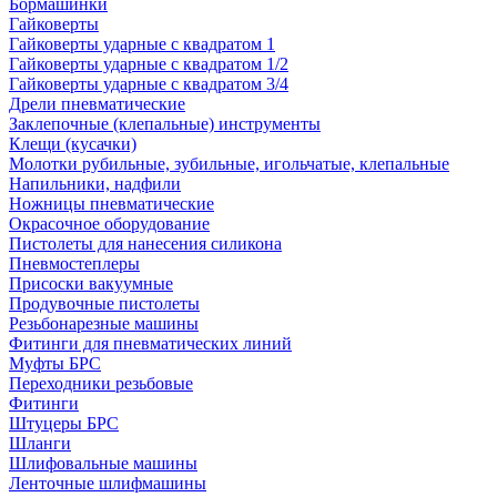
Бормашинки
Гайковерты
Гайковерты ударные с квадратом 1
Гайковерты ударные с квадратом 1/2
Гайковерты ударные с квадратом 3/4
Дрели пневматические
Заклепочные (клепальные) инструменты
Клещи (кусачки)
Молотки рубильные, зубильные, игольчатые, клепальные
Напильники, надфили
Ножницы пневматические
Окрасочное оборудование
Пистолеты для нанесения силикона
Пневмостеплеры
Присоски вакуумные
Продувочные пистолеты
Резьбонарезные машины
Фитинги для пневматических линий
Муфты БРС
Переходники резьбовые
Фитинги
Штуцеры БРС
Шланги
Шлифовальные машины
Ленточные шлифмашины