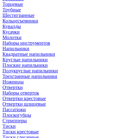
Торцевые
Трубные
Шестигранные
Кольцесъемники
Кувалды
Кусачки
Молотки
Наборы инструментов
Напильники
Квадратные напильники
Круглые напильники
Плоские напильники
Полукруглые напильники
Трехгранные напильники
Ножницы
Отвертки
Наборы отверток
Отвертки крестовые
Отвертки шлицевые
Пассатижи
Плоскогубцы
Стрипперы
Тиски
Тиски крестовые
Тиски слесарные