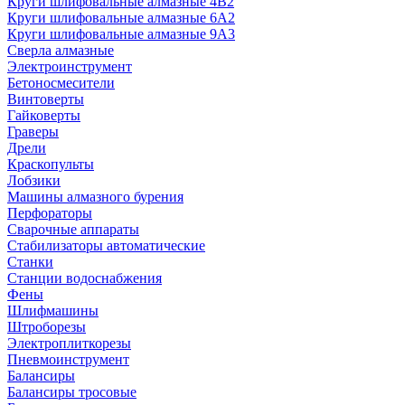
Круги шлифовальные алмазные 4В2
Круги шлифовальные алмазные 6A2
Круги шлифовальные алмазные 9А3
Сверла алмазные
Электроинструмент
Бетоносмесители
Винтоверты
Гайковерты
Граверы
Дрели
Краскопульты
Лобзики
Машины алмазного бурения
Перфораторы
Сварочные аппараты
Стабилизаторы автоматические
Станки
Станции водоснабжения
Фены
Шлифмашины
Штроборезы
Электроплиткорезы
Пневмоинструмент
Балансиры
Балансиры тросовые