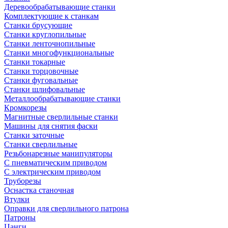
Деревообрабатывающие станки
Комплектующие к станкам
Станки брусующие
Станки круглопильные
Станки ленточнопильные
Станки многофункциональные
Станки токарные
Станки торцовочные
Станки фуговальные
Станки шлифовальные
Металлообрабатывающие станки
Кромкорезы
Магнитные сверлильные станки
Машины для снятия фаски
Станки заточные
Станки сверлильные
Резьбонарезные манипуляторы
С пневматическим приводом
С электрическим приводом
Труборезы
Оснастка станочная
Втулки
Оправки для сверлильного патрона
Патроны
Цанги