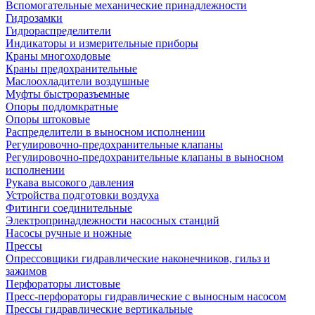
Вспомогательные механические принадлежности
Гидрозамки
Гидрораспределители
Индикаторы и измерительные приборы
Краны многоходовые
Краны предохранительные
Маслоохладители воздушные
Муфты быстроразъемные
Опоры поддомкратные
Опоры штоковые
Распределители в выносном исполнении
Регулировочно-предохранительные клапаны
Регулировочно-предохранительные клапаны в выносном
исполнении
Рукава высокого давления
Устройства подготовки воздуха
Фитинги соединительные
Электропринадлежности насосных станций
Насосы ручные и ножные
Прессы
Опрессовщики гидравлические наконечников, гильз и
зажимов
Перфораторы листовые
Пресс-перфораторы гидравлические с выносным насосом
Прессы гидравлические вертикальные