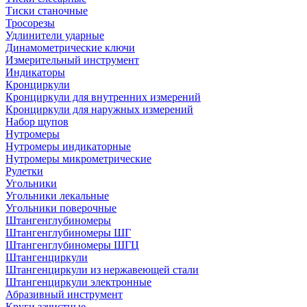
Тиски станочные
Тросорезы
Удлинители ударные
Динамометрические ключи
Измерительный инструмент
Индикаторы
Кронциркули
Кронциркули для внутренних измерений
Кронциркули для наружных измерений
Набор щупов
Нутромеры
Нутромеры индикаторные
Нутромеры микрометрические
Рулетки
Угольники
Угольники лекальные
Угольники поверочные
Штангенглубиномеры
Штангенглубиномеры ШГ
Штангенглубиномеры ШГЦ
Штангенциркули
Штангенциркули из нержавеющей стали
Штангенциркули электронные
Абразивный инструмент
Круги зачистные