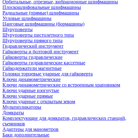
Орбитальные, отрезные, вибрационные шлифмашины
Плоскошлифовальные шлифмашины
Радиальные (прямые) шлифмашины
Угловые шлифмашины
Цанговые шлифмашины (бормашины)
Шуруповерты
Шуруповерты пистолетного типа
Шуруповерты прямого типа
Гидравлический инструмент
Гайковерты и болтовой инструмент
Гайковерты гидравлические
Гайковерты гидравлические кассетные
Гайкодержатели магнитные
Головки торцевые ударные для гайковерта
Ключи динамометрические
Ключи динамометрические со встроенным храповиком
Ключи ударные изогнутые
Ключи ударные прямые
Ключи ударные с открытым зевом
Мультипликаторы
Домкраты
Комплектующие для домкратов, гидравлических станций,
съемников
Адаптеры для манометров
Баки дополнительные