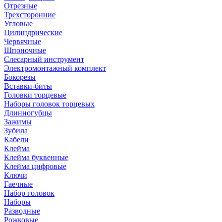
Отрезные
Трехсторонние
Угловые
Цилиндрические
Червячные
Шпоночные
Слесарный инструмент
Электромонтажный комплект
Бокорезы
Вставки-биты
Головки торцевые
Наборы головок торцевых
Длинногубцы
Зажимы
Зубила
Кабели
Клейма
Клейма буквенные
Клейма цифровые
Ключи
Гаечные
Набор головок
Наборы
Разводные
Рожковые