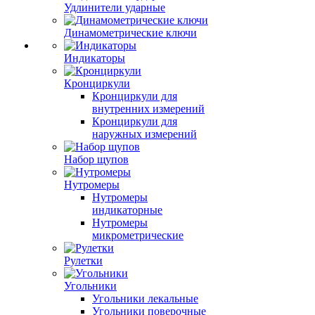
Удлинители ударные
Динамометрические ключи
Индикаторы
Кронциркули
Кронциркули для
внутренних измерений
Кронциркули для
наружных измерений
Набор щупов
Нутромеры
Нутромеры
индикаторные
Нутромеры
микрометрические
Рулетки
Угольники
Угольники лекальные
Угольники поверочные