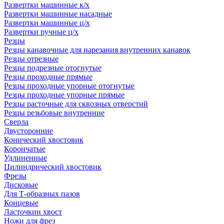
Развертки машинные к/х
Развертки машинные насадные
Развертки машинные ц/х
Развертки ручные ц/х
Резцы
Резцы канавочные для нарезания внутренних канавок
Резцы отрезные
Резцы подрезные отогнутые
Резцы проходные прямые
Резцы проходные упорные отогнутые
Резцы проходные упорные прямые
Резцы расточные для сквозных отверстий
Резцы резьбовые внутренние
Сверла
Двусторонние
Конический хвостовик
Корончатые
Удлиненные
Цилиндрический хвостовик
Фрезы
Дисковые
Для Т-образных пазов
Концевые
Ласточкин хвост
Ножи для фрез